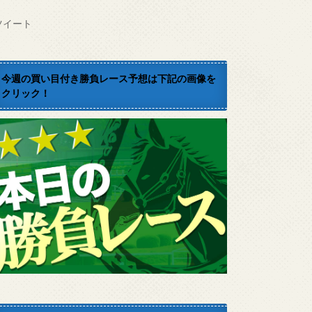
ツイート
今週の買い目付き勝負レース予想は下記の画像を
クリック！