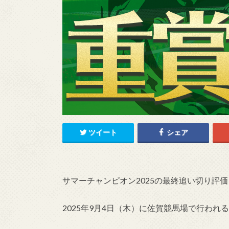
ツイート
シェア
サマーチャンピオン2025の最終追い切り評
2025年9月4日（木）に佐賀競馬場で行われるダ