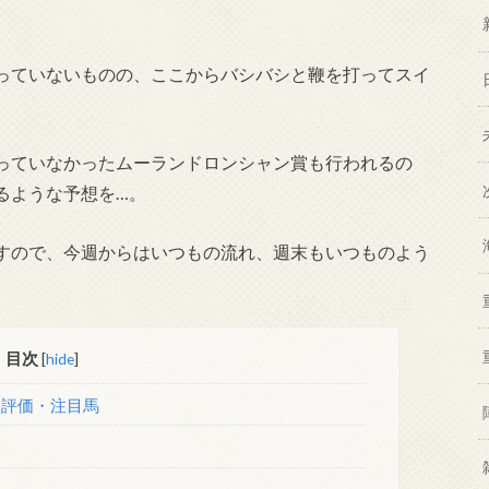
っていないものの、ここからバシバシと鞭を打ってスイ
っていなかったムーランドロンシャン賞も行われるの
るような予想を…。
すので、今週からはいつもの流れ、週末もいつものよう
目次
[
hide
]
り評価・注目馬