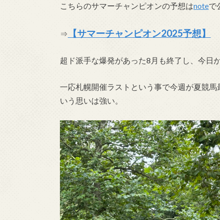
こちらのサマーチャンピオンの予想は
note
で
【サマーチャンピオン2025予想】
⇒
超ド派手な爆発があった8月も終了し、今日か
一応札幌開催ラストという事で今週が夏競馬
いう思いは強い。