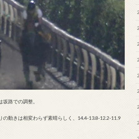
は坂路での調整。
相変わらず素晴らしく、14.4-13.8-12.2-11.9
。