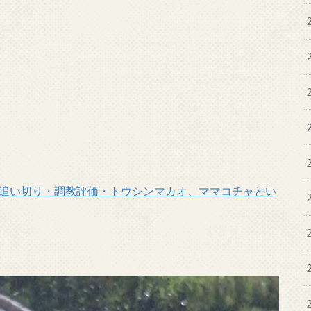
終追い切り・調教評価・トウシンマカオ、ママコチャとい