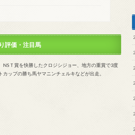
り評価・注目馬
、NSＴ賞を快勝したクロジシジョー、地方の重賞で3度
トカップの勝ち馬ヤマニンチェルキなどが出走。