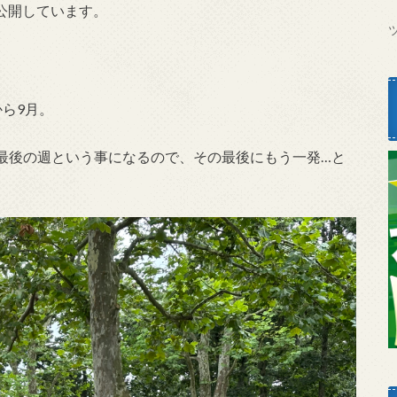
公開しています。
ら9月。
最後の週という事になるので、その最後にもう一発…と