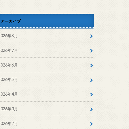
アーカイブ
2026年8月
2026年7月
2026年6月
2026年5月
2026年4月
2026年3月
2026年2月