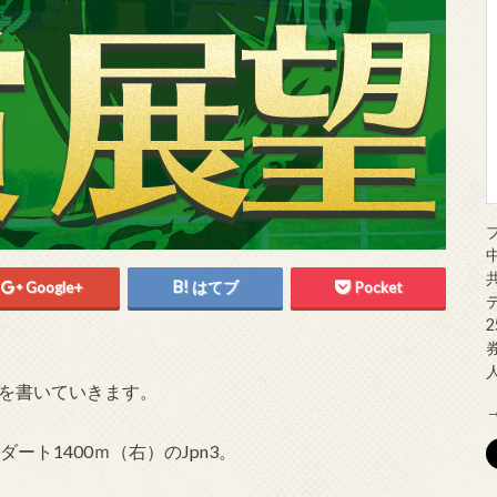
Google+
はてブ
Pocket
価を書いていきます。
ート1400ｍ（右）のJpn3。