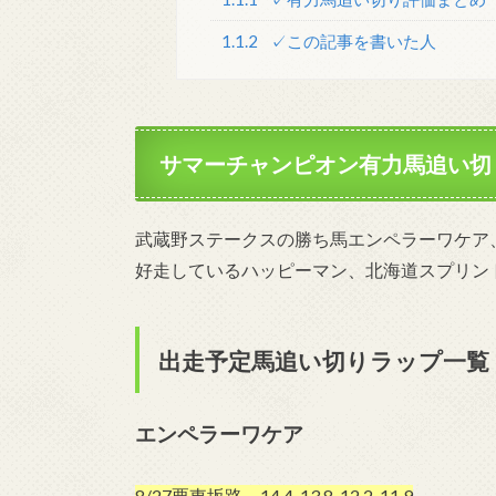
1.1.2
✓この記事を書いた人
サマーチャンピオン有力馬追い切
武蔵野ステークスの勝ち馬エンペラーワケア
好走しているハッピーマン、北海道スプリン
出走予定馬追い切りラップ一覧
エンペラーワケア
8/27栗東坂路 14.4-13.8-12.2-11.9