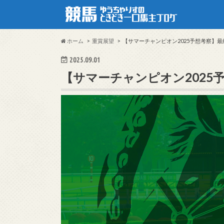
ホーム
重賞展望
【サマーチャンピオン2025予想考察】
2025.09.01
【サマーチャンピオン2025