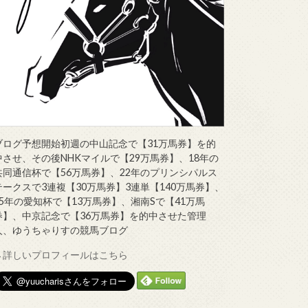
ブログ予想開始初週の中山記念で【31万馬券】を的
中させ、その後NHKマイルで【29万馬券】、18年の
共同通信杯で【56万馬券】、22年のプリンシパルス
テークスで3連複【30万馬券】3連単【140万馬券】、
25年の愛知杯で【13万馬券】、湘南Sで【41万馬
券】、中京記念で【36万馬券】を的中させた管理
人、ゆうちゃりすの競馬ブログ
→詳しいプロフィールはこちら