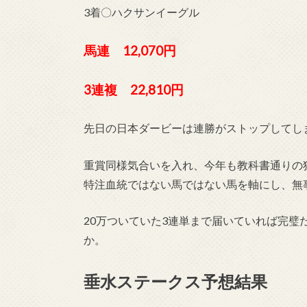
3着〇ハクサンイーグル
馬連 12,070円
3連複 22,810円
先日の日本ダービーは連勝がストップしてし
重賞同様気合いを入れ、今年も教科書通りの
特注血統ではない馬ではない馬を軸にし、無
20万ついていた3連単まで届いていれば完璧
か。
垂水ステークス予想結果