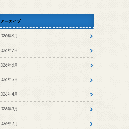
アーカイブ
2026年8月
2026年7月
2026年6月
2026年5月
2026年4月
2026年3月
2026年2月