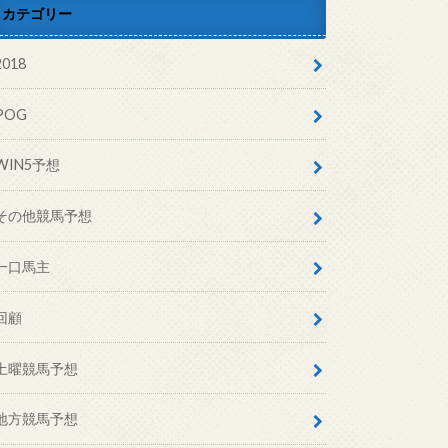
カテゴリー
2018
POG
WIN5予想
その他競馬予想
一口馬主
回顧
土曜競馬予想
地方競馬予想