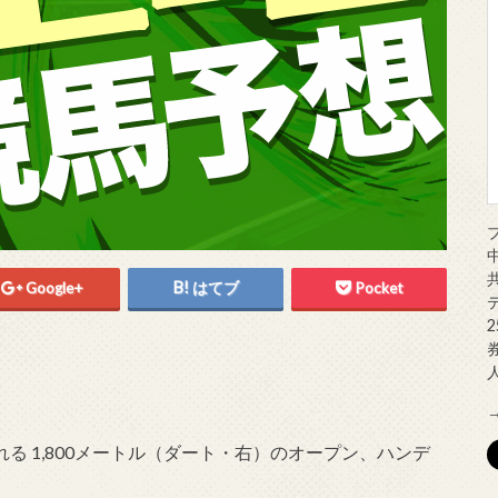
Google+
はてブ
Pocket
 1,800
メートル
（ダート・右）のオープン、ハンデ