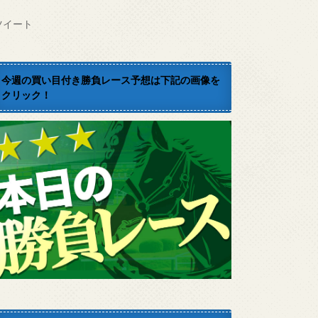
ツイート
今週の買い目付き勝負レース予想は下記の画像を
クリック！