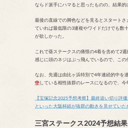
ならド派手にハマると思ったものの、結果的
最後の直線での脚色などを見るとスタートさ
ていれば最低限の3連複やワイドだけでも数
が欲しかった。
これで葵ステークスの痛恨の4着を含めて2
感じに頭のネジはぶっ飛んでいるので、この
なお、先週は由比ヶ浜特別で4年連続的中を
中
している相性抜群のレースになるので、今
【宝塚記念2025予想考察】最終追い切り評
といった大阪杯組が抜群の動きを見せていた
三宮ステークス2024予想結果