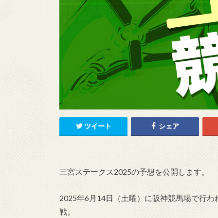
ツイート
シェア
三宮ステークス2025の予想を公開します。
2025年6月14日（土曜）に阪神競馬場で行われる
戦。