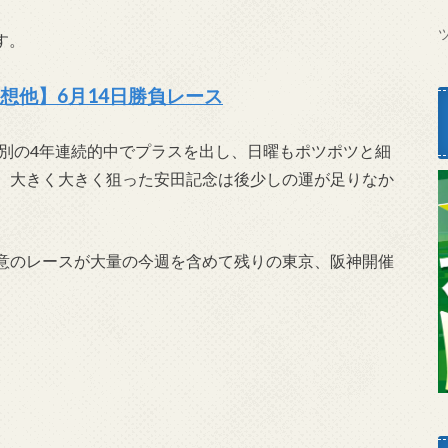
す。
想他】6月14日勝負レース
特別の4年連続的中でプラスを出し、日曜もポツポツと細
、大きく大きく狙った安田記念は後少しの運が足りなか
意のレースが大量の今週を含めて残りの東京、阪神開催