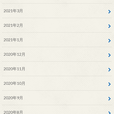
2021年3月
2021年2月
2021年1月
2020年12月
2020年11月
2020年10月
2020年9月
2020年8月