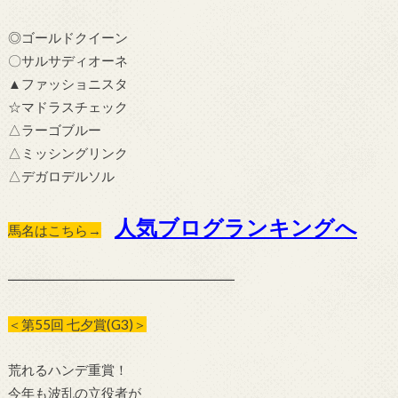
◎ゴールドクイーン
〇サルサディオーネ
▲ファッショニスタ
☆マドラスチェック
△ラーゴブルー
△ミッシングリンク
△デガロデルソル
人気ブログランキングへ
馬名はこちら→
━━━━━━━━━━━━━━━━━
＜第55回 七夕賞(G3)＞
荒れるハンデ重賞！
今年も波乱の立役者が