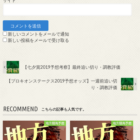
サイト
新しいコメントをメールで通知
新しい投稿をメールで受け取る
【七夕賞2019予想考察】最終追い切り・調教評価
【プロキオンステークス2019予想オッズ】一週前追い切
り・調教評価
RECOMMEND
こちらの記事も人気です。
地方競馬予想
地方競馬予想