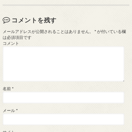
コメントを残す
メールアドレスが公開されることはありません。
*
が付いている欄
は必須項目です
コメント
名前
*
メール
*