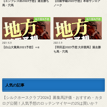
【エンプレス杯2023予想】過去勝ち
【白銀争覇2023予想】本命サンロア
馬・穴馬
ノーク
地方競馬予想
地方競馬予想
2021.9.21
2023.5.9
【白山大賞典2021予想】＋α
【羽田盃2023予想 大井競馬】過去勝
ち馬・穴馬
人気の記事
【シルクホースクラブ2026】募集馬評価・おすすめ・カタ
ログ公開！人気予想のロッテンマイヤーの25は買いか？