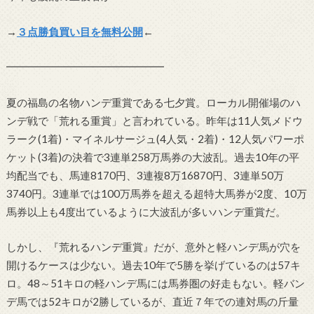
→
３点勝負買い目を無料公開
←
━━━━━━━━━━━━━━━
夏の福島の名物ハンデ重賞である七夕賞。ローカル開催場のハ
ンデ戦で「荒れる重賞」と言われている。昨年は11人気メドウ
ラーク(1着)・マイネルサージュ(4人気・2着)・12人気パワーポ
ケット(3着)の決着で3連単258万馬券の大波乱。過去10年の平
均配当でも、馬連8170円、3連複8万16870円、3連単50万
3740円。3連単では100万馬券を超える超特大馬券が2度、10万
馬券以上も4度出ているように大波乱が多いハンデ重賞だ。
しかし、『荒れるハンデ重賞』だが、意外と軽ハンデ馬が穴を
開けるケースは少ない。過去10年で5勝を挙げているのは57キ
ロ。48～51キロの軽ハンデ馬には馬券圏の好走もない。軽バン
デ馬では52キロが2勝しているが、直近７年での連対馬の斤量