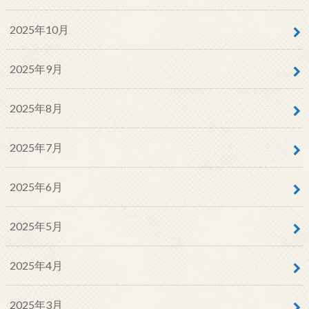
2025年10月
2025年9月
2025年8月
2025年7月
2025年6月
2025年5月
2025年4月
2025年3月