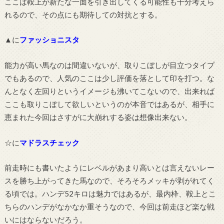
ここは鞍上が新たな一面を引き出してくる可能性も十分考えら
れるので、その点にも期待しての対抗とする。
▲
に
ファッショニスタ
能力が高い馬なのは間違いないが、取りこぼしが目立つタイプ
でもあるので、人気のここは少し評価を落として印を打つ。な
んとなく左回りというイメージも沸いてこないので、出来れば
ここも取りこぼして欲しいというのが本音ではあるが、相手に
恵まれた今回はさすがに大崩れする姿は想像出来ない。
☆
に
マドラスチェック
前走時にも書いたようにレベルがあまり高いとは言えないレー
スを勝ち上がってきた馬なので、そろそろメッキが剥がれてく
る頃では。ハンデ
52
キロは魅力ではあるが、最内枠、鞍上とこ
ちらのハンデがなかなか重そうなので、今回は前走ほど楽な戦
いにはならないだろう。