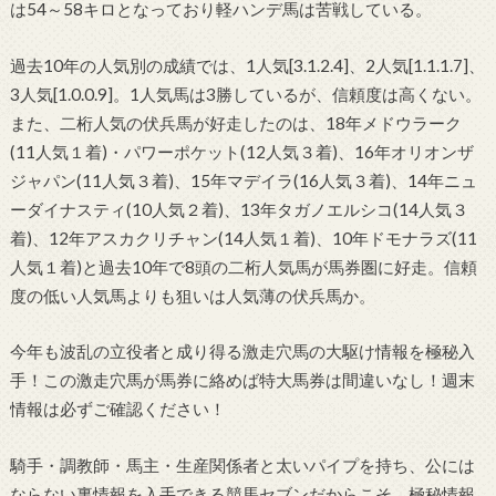
は54～58キロとなっており軽ハンデ馬は苦戦している。
過去10年の人気別の成績では、1人気[3.1.2.4]、2人気[1.1.1.7]、
3人気[1.0.0.9]。1人気馬は3勝しているが、信頼度は高くない。
また、二桁人気の伏兵馬が好走したのは、18年メドウラーク
(11人気１着)・パワーポケット(12人気３着)、16年オリオンザ
ジャパン(11人気３着)、15年マデイラ(16人気３着)、14年ニュ
ーダイナスティ(10人気２着)、13年タガノエルシコ(14人気３
着)、12年アスカクリチャン(14人気１着)、10年ドモナラズ(11
人気１着)と過去10年で8頭の二桁人気馬が馬券圏に好走。信頼
度の低い人気馬よりも狙いは人気薄の伏兵馬か。
今年も波乱の立役者と成り得る激走穴馬の大駆け情報を極秘入
手！この激走穴馬が馬券に絡めば特大馬券は間違いなし！週末
情報は必ずご確認ください！
騎手・調教師・馬主・生産関係者と太いパイプを持ち、公には
ならない裏情報を入手できる競馬セブンだからこそ、極秘情報