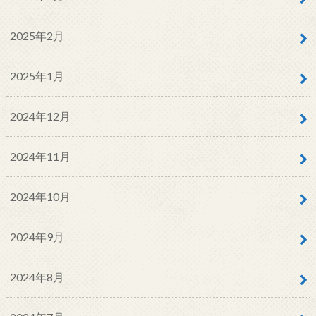
2025年2月
2025年1月
2024年12月
2024年11月
2024年10月
2024年9月
2024年8月