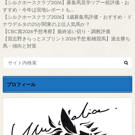
【シルクホースクラブ2026】募集馬見学ツアー前評価・お
すすめ・今年は現地レポートも…
【シルクホースクラブ2026】1歳募集馬評価・おすすめ・ド
ナウデルタの25が関東の上位人気馬か？
【CBC賞2026予想考察】最終追い切り・調教評価
【習志野きらっとスプリント2026予想 船橋競馬】過去勝ち
馬・傾向と対策
プロフィール