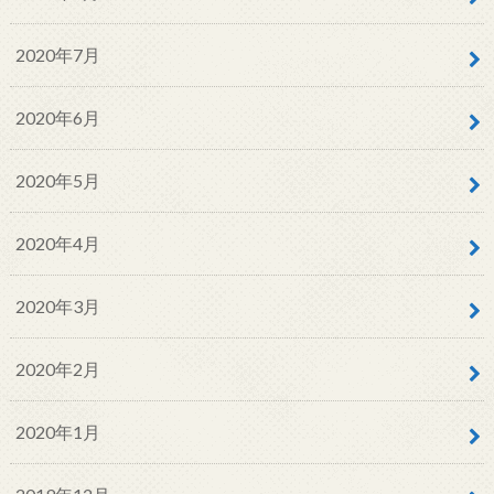
2020年7月
2020年6月
2020年5月
2020年4月
2020年3月
2020年2月
2020年1月