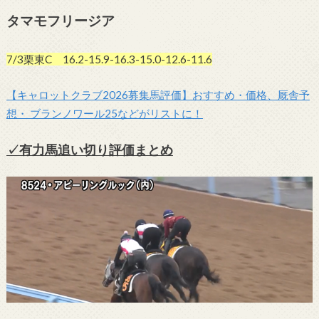
タマモフリージア
7/3栗東C 16.2-15.9-16.3-15.0-12.6-11.6
【キャロットクラブ2026募集馬評価】おすすめ・価格、厩舎予
想・ ブランノワール25などがリストに！
✓有力馬追い切り評価まとめ