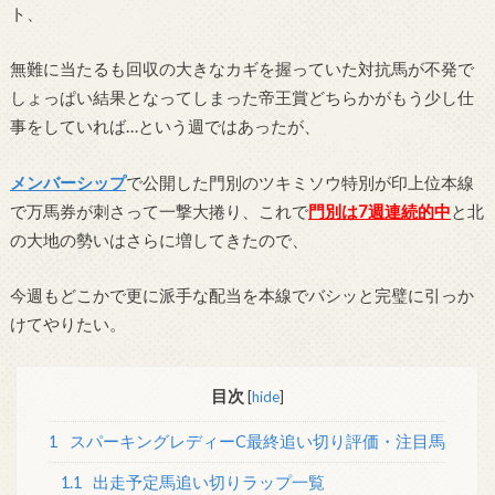
ト、
無難に当たるも回収の大きなカギを握っていた対抗馬が不発で
しょっぱい結果となってしまった帝王賞どちらかがもう少し仕
事をしていれば…という週ではあったが、
メンバーシップ
で公開した門別のツキミソウ特別が印上位本線
で万馬券が刺さって一撃大捲り、これで
門別は7週連続的中
と北
の大地の勢いはさらに増してきたので、
今週もどこかで更に派手な配当を本線でバシッと完璧に引っか
けてやりたい。
目次
[
hide
]
1
スパーキングレディーC最終追い切り評価・注目馬
1.1
出走予定馬追い切りラップ一覧