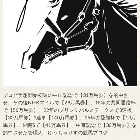
ブログ予想開始初週の中山記念で【31万馬券】を的中さ
せ、その後NHKマイルで【29万馬券】、18年の共同通信杯
で【56万馬券】、22年のプリンシパルステークスで3連複
【30万馬券】3連単【140万馬券】、25年の愛知杯で【13万
馬券】、湘南Sで【41万馬券】、中京記念で【36万馬券】を
的中させた管理人、ゆうちゃりすの競馬ブログ