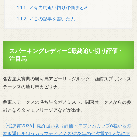
1.1.1
✓有力馬追い切り評価まとめ
1.1.2
✓この記事を書いた人
スパーキングレディーC最終追い切り評価・
注目馬
名古屋大賞典の勝ち馬アピーリングルック、函館スプリントス
テークスの勝ち馬カピリナ、
栗東ステークスの勝ち馬タガノミスト、関東オークスからの参
戦となるタマモフリージアなどが出走。
【七夕賞2026】最終追い切り評価・エプソムカップ6着からの
巻き返しを狙うカラマティアノスや23年の七夕賞で1人気に支