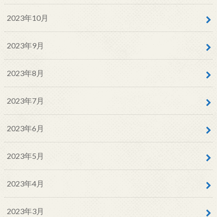
2023年10月
2023年9月
2023年8月
2023年7月
2023年6月
2023年5月
2023年4月
2023年3月