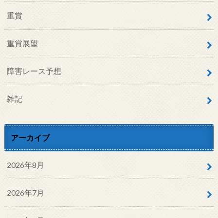
重賞
重賞展望
障害レース予想
雑記
アーカイブ
2026年8月
2026年7月