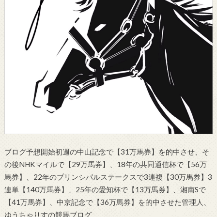
ブログ予想開始初週の中山記念で【31万馬券】を的中させ、そ
の後NHKマイルで【29万馬券】、18年の共同通信杯で【56万
馬券】、22年のプリンシパルステークスで3連複【30万馬券】3
連単【140万馬券】、25年の愛知杯で【13万馬券】、湘南Sで
【41万馬券】、中京記念で【36万馬券】を的中させた管理人、
ゆうちゃりすの競馬ブログ