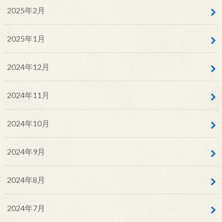
2025年2月
2025年1月
2024年12月
2024年11月
2024年10月
2024年9月
2024年8月
2024年7月