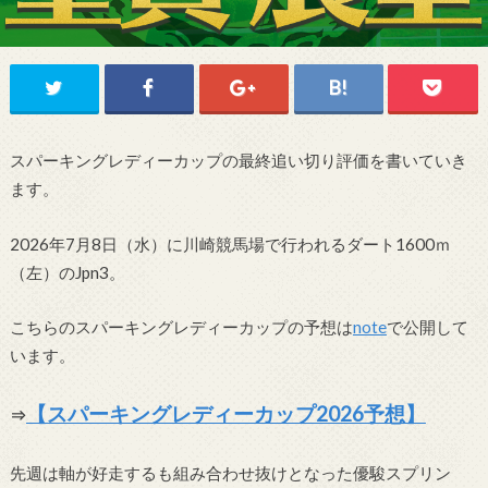
スパーキングレディーカップの最終追い切り評価を書いていき
ます。
2026年7月8日（水）に川崎競馬場で行われるダート1600ｍ
（左）のJpn3。
こちらのスパーキングレディーカップの予想は
note
で公開して
います。
【スパーキングレディーカップ2026予想】
⇒
先週は軸が好走するも組み合わせ抜けとなった優駿スプリン