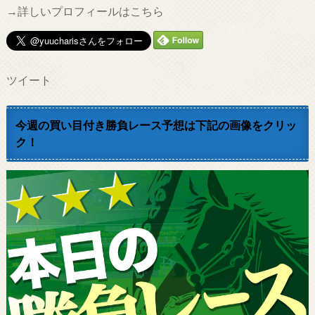
→詳しいプロフィールはこちら
ツイート
今週の買い目付き勝負レース予想は下記の画像をクリッ
ク！