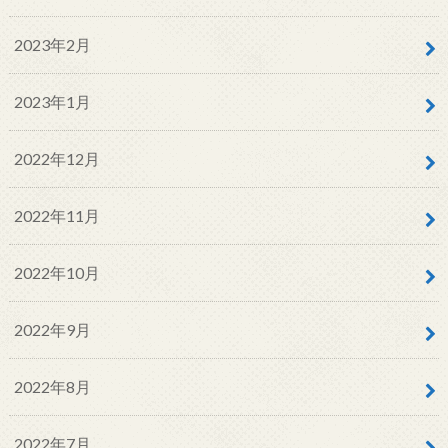
2023年2月
2023年1月
2022年12月
2022年11月
2022年10月
2022年9月
2022年8月
2022年7月