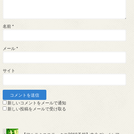
名前
*
メール
*
サイト
新しいコメントをメールで通知
新しい投稿をメールで受け取る