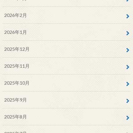
2026年2月
2026年1月
2025年12月
2025年11月
2025年10月
2025年9月
2025年8月