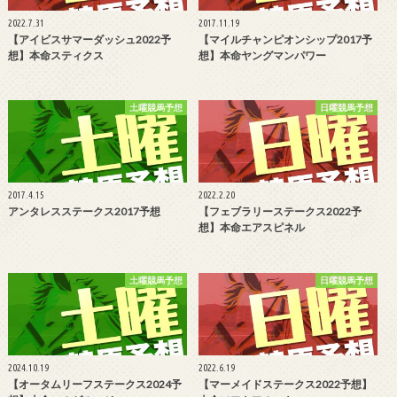
2022.7.31
2017.11.19
【アイビスサマーダッシュ2022予
【マイルチャンピオンシップ2017予
想】本命スティクス
想】本命ヤングマンパワー
土曜競馬予想
日曜競馬予想
2017.4.15
2022.2.20
アンタレスステークス2017予想
【フェブラリーステークス2022予
想】本命エアスピネル
土曜競馬予想
日曜競馬予想
2024.10.19
2022.6.19
【オータムリーフステークス2024予
【マーメイドステークス2022予想】