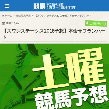
ホーム
土曜競馬予想
【スワンステークス2018予想】本命サフランハート
2018.10.26
土曜競馬予想
【スワンステークス2018予想】本命サフランハー
ト