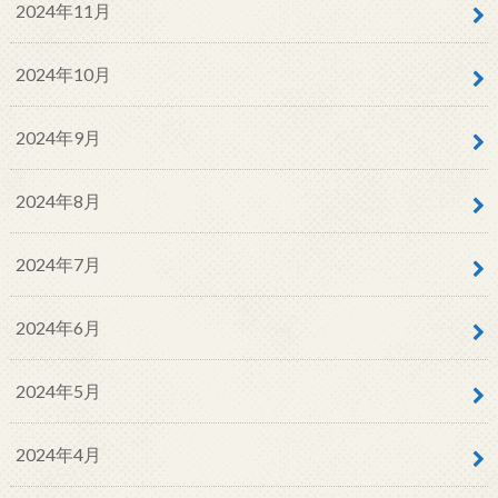
2024年11月
2024年10月
2024年9月
2024年8月
2024年7月
2024年6月
2024年5月
2024年4月