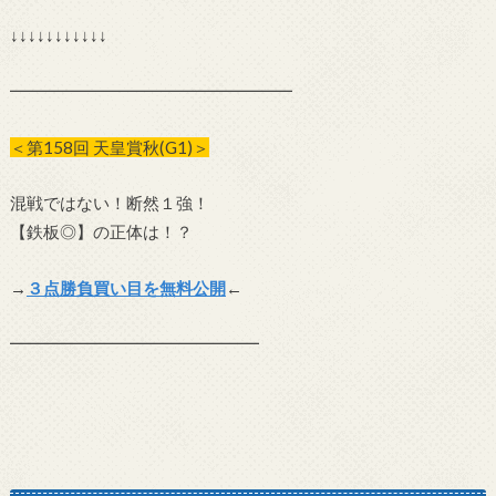
↓↓↓↓↓↓↓↓↓↓↓
━━━━━━━━━━━━━━━━━
＜第158回 天皇賞秋(G1)＞
混戦ではない！断然１強！
【鉄板◎】の正体は！？
→
３点勝負買い目を無料公開
←
━━━━━━━━━━━━━━━