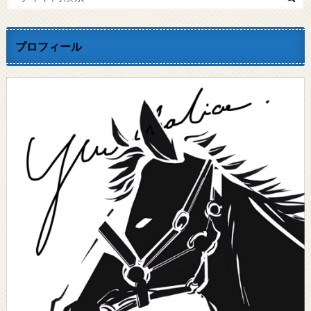
プロフィール