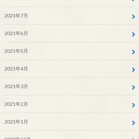
2021年7月
2021年6月
2021年5月
2021年4月
2021年3月
2021年2月
2021年1月