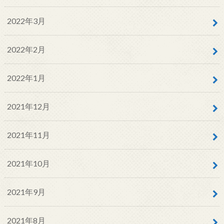
2022年3月
2022年2月
2022年1月
2021年12月
2021年11月
2021年10月
2021年9月
2021年8月