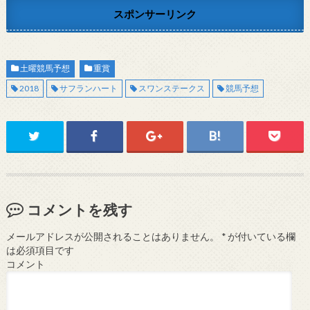
スポンサーリンク
土曜競馬予想
重賞
2018
サフランハート
スワンステークス
競馬予想
コメントを残す
メールアドレスが公開されることはありません。
*
が付いている欄
は必須項目です
コメント