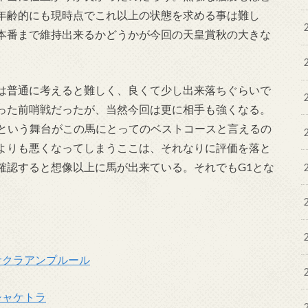
年齢的にも現時点でこれ以上の状態を求める事は難し
本番まで維持出来るかどうかが今回の天皇賞秋の大きな
は普通に考えると難しく、良くて少し出来落ちぐらいで
った前哨戦だったが、当然今回は更に相手も強くなる。
mという舞台がこの馬にとってのベストコースと言えるの
よりも悪くなってしまうここは、それなりに評価を落と
確認すると想像以上に馬が出来ている。それでもG1とな
サクラアンプルール
シャケトラ