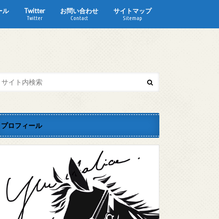
ール
Twitter
お問い合わせ
サイトマップ
Twitter
Contact
Sitemap
プロフィール