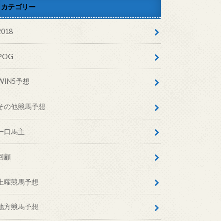
カテゴリー
2018
POG
WIN5予想
その他競馬予想
一口馬主
回顧
土曜競馬予想
地方競馬予想