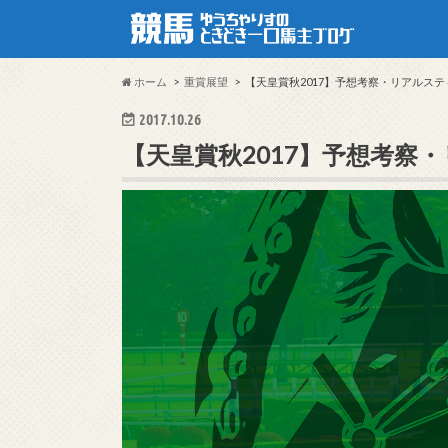
ホーム
重賞展望
【天皇賞秋2017】予想考察・リアルス
2017.10.26
【天皇賞秋2017】予想考察