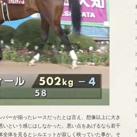
ンバーが揃ったレースだったとは言え、想像以上に大き
悪いという感じはしなかった。悪い点をあげるなら若干
体全体を見るとシルエットが寂しく映っていた事か。そ