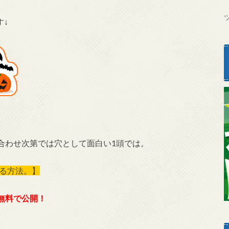
す↓
合わせ次第では穴として面白い1頭では。
げる方法。】
無料で公開！