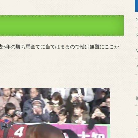
去5年の勝ち馬全てに当てはまるので軸は無難にここか