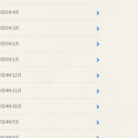
2025年4月
2025年3月
2025年2月
2025年1月
2024年12月
2024年11月
2024年10月
2024年9月
2024年8月