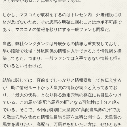
おく必要があることは確かな事実である。
しかし、マスコミが取材をするのはトレセン内、外厩施設に取
材が及ばないため、その思惑を明確に掴むことはホボ不可能で
あり、マスコミの情報を頼りにする一般ファンも同様だ。
当然、弊社シンクタンクは外厩からの情報も重要視しており、
早い段階で牧場・外厩関係の情報を入手できるよう情報網を構
築してきた。つまり、一般ファンでは入手できない情報も掴ん
でいるというわけだ。
結論に関しては、直前までしっかりと情報収集してお伝えする
が、既に情報ルートから天皇賞の情報が続々と入ってきてお
り、「最大の伏兵」となり得る激走穴馬の存在にも目星をつけ
ている。この馬が“高配当馬券の肝”となる可能性は十分と睨ん
でいる。そこで、今回は特別に天皇賞の“高配当馬券の肝”であ
る激走穴馬を含めた情報注目馬５頭を無料公開する。天皇賞の
馬券を獲りたい、高配当、万馬券を狙いたい方は、ぜひともチ