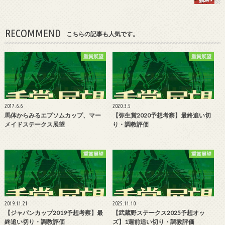
RECOMMEND
こちらの記事も人気です。
重賞展望
重賞展望
2017.6.6
2020.3.5
馬体からみるエプソムカップ、マー
【弥生賞2020予想考察】最終追い切
メイドステークス展望
り・調教評価
重賞展望
重賞展望
2019.11.21
2025.11.10
【ジャパンカップ2019予想考察】最
【武蔵野ステークス2025予想オッ
終追い切り・調教評価
ズ】1週前追い切り・調教評価