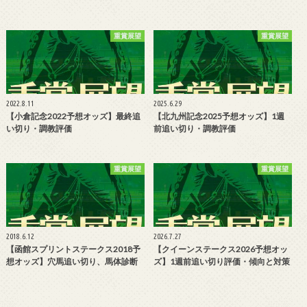
重賞展望
重賞展望
2022.8.11
2025.6.29
【小倉記念2022予想オッズ】最終追
【北九州記念2025予想オッズ】1週
い切り・調教評価
前追い切り・調教評価
重賞展望
重賞展望
2018.6.12
2026.7.27
【函館スプリントステークス2018予
【クイーンステークス2026予想オッ
想オッズ】穴馬追い切り、馬体診断
ズ】1週前追い切り評価・傾向と対策