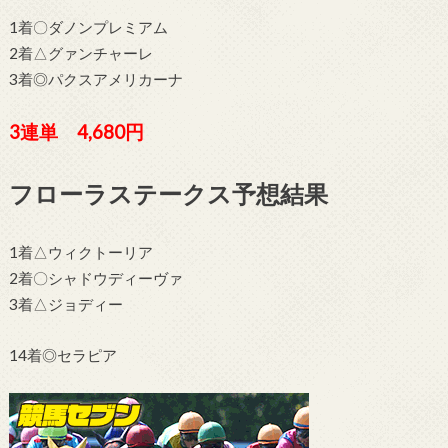
1着〇ダノンプレミアム
2着△グァンチャーレ
3着◎パクスアメリカーナ
3連単 4,680
円
フローラステークス予想結果
1着△ウィクトーリア
2着〇シャドウディーヴァ
3着△ジョディー
14着◎セラピア