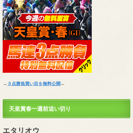
→
３点勝負買い目を無料公開
←
天皇賞春一週前追い切り
エタリオウ