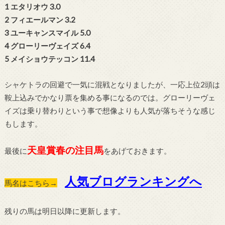
1 エタリオウ 3.0
2 フィエールマン 3.2
3 ユーキャンスマイル 5.0
4 グローリーヴェイズ 6.4
5 メイショウテッコン 11.4
シャケトラの回避で一気に混戦となりましたが、一応上位2頭は
鞍上込みでかなり票を集める事になるのでは。グローリーヴェ
イズは乗り替わりという事で想像よりも人気が落ちそうな感じ
もします。
天皇賞春の注目馬
最後に
をあげておきます。
人気ブログランキングへ
馬名はこちら→
残りの馬は明日以降に更新します。