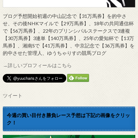
ブログ予想開始初週の中山記念で【31万馬券】を的中さ
せ、その後NHKマイルで【29万馬券】、18年の共同通信杯
で【56万馬券】、22年のプリンシパルステークスで3連複
【30万馬券】3連単【140万馬券】、25年の愛知杯で【13万
馬券】、湘南Sで【41万馬券】、中京記念で【36万馬券】を
的中させた管理人、ゆうちゃりすの競馬ブログ
→詳しいプロフィールはこちら
ツイート
今週の買い目付き勝負レース予想は下記の画像をクリッ
ク！