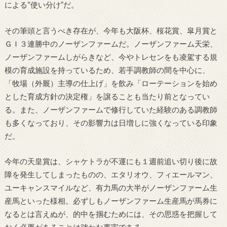
による“使い分け”だ。
その筆頭と言うべき存在が、今年も大阪杯、桜花賞、皐月賞と
ＧＩ３連勝中のノーザンファームだ。ノーザンファーム天栄、
ノーザンファームしがらきなど、今やトレセンをも凌駕する規
模の育成施設を持っているため、若手調教師の間を中心に、
「牧場（外厩）主導の仕上げ」を飲み「ローテーションを始め
とした育成方針の決定権」を譲ることも当たり前となってい
る。また、ノーザンファームで修行していた経験のある調教師
も多くなっており、その影響力は日増しに強くなっている印象
だ。
今年の天皇賞は、シャケトラが不運にも１週前追い切り後に故
障を発生してしまったものの、エタリオウ、フィエールマン、
ユーキャンスマイルなど、有力馬の大半がノーザンファーム生
産馬といった様相。必ずしもノーザンファーム生産馬が馬券に
なるとは言えぬが、的中を掴むためには、その思惑を把握して