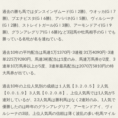
過去の勝ち馬ではダンスインザムード(GⅠ2勝)、ウオッカ(GⅠ7
勝)、ブエナビスタ(GⅠ6勝)、アパパネ(GⅠ5勝)、ヴィルシーナ
(GⅠ2勝)、ストレイトガール(GⅠ3勝)、アーモンドアイ(GⅠ9
勝)、グランアレグリア(GⅠ6勝)など3冠馬や牡馬相手のGⅠでも
勝っている名牝が名を連ねている。
過去10年の平均配当は馬連1万1370円･3連複 31万4090円･3連
単225万9280円。馬連3桁配当は1度のみ、馬連万馬券が2度、3
連単10万馬券以上が5度、3連単最高配当は2070万5810円の特
大馬券が出ている。
過去10年の上位人気別の成績は１人気【３.２.０.５】２人気
【０.０.１.９】３人気【０.２.０.８】。上位人気馬では1人気が5
連対しているが、2.3人気馬は勝利馬はなく2連対のみ。1人気で
優勝したのは昨年のグランアレグリア、アーモンドアイ、ヴィ
ルシーナの3頭。上位人気馬の信頼は薄く波乱の多い牝馬マイル