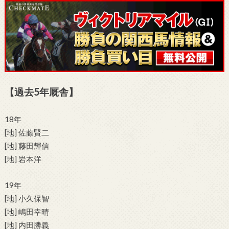
【過去5年厩舎】
18年
[地] 佐藤賢二
[地] 藤田輝信
[地] 岩本洋
19年
[地] 小久保智
[地] 嶋田幸晴
[地] 内田勝義