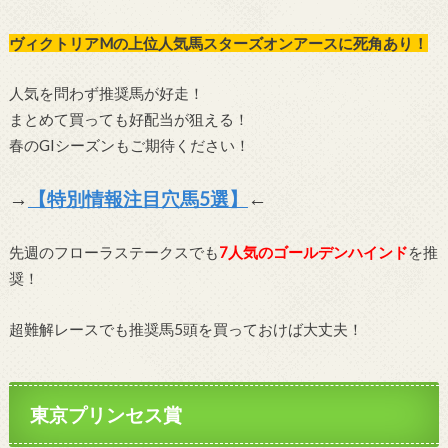
ヴィクトリアMの上位人気馬スターズオンアースに死角あり！
人気を問わず推奨馬が好走！
まとめて買っても好配当が狙える！
春のGIシーズンもご期待ください！
→
【特別情報注目穴馬5選】
←
先週のフローラステークスでも
7人気のゴールデンハインド
を推
奨！
超難解レースでも推奨馬5頭を買っておけば大丈夫！
東京プリンセス賞