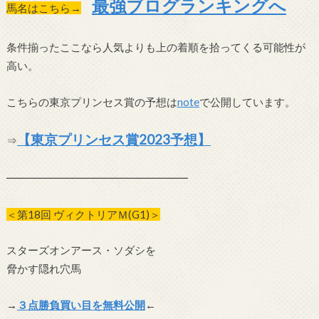
最強ブログランキングへ
馬名はこちら→
条件揃ったここなら人気よりも上の着順を拾ってくる可能性が
高い。
こちらの東京プリンセス賞の予想は
note
で公開しています。
【東京プリンセス賞2023予想】
⇒
━━━━━━━━━━━━━━━━━
＜第18回 ヴィクトリアＭ(G1)＞
スターズオンアース・ソダシを
脅かす隠れ穴馬
→
３点勝負買い目を無料公開
←