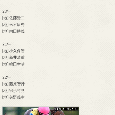
20年
[地] 佐藤賢二
[地] 米谷康秀
[地] 内田勝義
21年
[地] 小久保智
[地] 新井清重
[地] 嶋田幸晴
22年
[地] 藤原智行
[地] 宗形竹見
[地] 矢野義幸