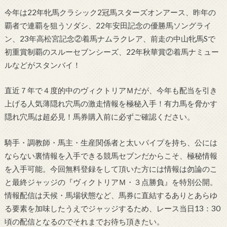
今年は22年牝馬クラシック2冠馬スターズオンアース、昨年の
覇者で連覇を狙うソダシ、22年安田記念の優勝馬ソングライ
ン、23年高松宮記念②着馬ナムラクレア、前走の中山牝馬Sで
初重賞制覇のスルーセブンシーズ、22年秋華賞②着馬ナミュー
ルなどがスタンバイ！
直近７年で４度的中のヴィクトリアＭだが、今年も配当を引き
上げる人気薄隠れ穴馬の激走情報を極秘入手！有力馬を脅かす
隠れ穴馬は超必見！馬券購入前に必ずご確認ください。
騎手・調教師・馬主・生産関係者と太いパイプを持ち、公には
ならない裏情報を入手できる競馬セブンだからこそ、極秘情報
を入手可能。今回無料登録をして頂いた方には情報は勿論のこ
と最終ジャッジの『ヴィクトリアＭ・３点勝負』を特別公開。
情報配信は天候・馬場状態など、馬券に直結するありとあらゆ
る要素を加味したうえでジャッジするため、レース当日13：30
頃の配信となるのでそれまでお待ち頂きたい。