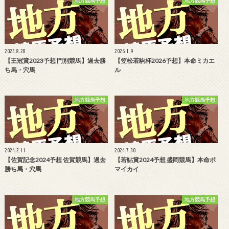
地方競馬予想
地方競馬予想
2023.8.28
2026.1.9
【王冠賞2023予想 門別競馬】過去勝
【笠松若駒杯2026予想】本命ミカエ
ち馬・穴馬
ル
地方競馬予想
地方競馬予想
2024.2.11
2024.7.30
【佐賀記念2024予想 佐賀競馬】過去
【若鮎賞2024予想 盛岡競馬】本命ポ
勝ち馬・穴馬
マイカイ
地方競馬予想
地方競馬予想