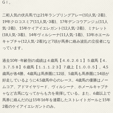
GⅠ。
二桁人気の伏兵馬では21年ランブリングアレー(10人気･2着)、
19年クロコスミア(11人気･3着)、17年デンコウアンジュ(11人
気･2着)、15年ケイアイエレガント(12人気･2着)、ミナレット
(18人気･3着)、14年ヴィルシーナ(11人気･1着)、13年ホエール
キャプチャ(12人気･2着)など7頭が馬券に絡み波乱の立役者にな
っています。
過去10年･年齢別の成績は４歳馬【４.６.２.６１】５歳馬【４.
３.７.５８】６歳馬【１.１.１.２３】７歳上【１.０.０.５】。4.5
歳馬が各4勝。4歳馬は馬券圏に12頭、5歳馬も馬券圏に14頭が
好走しているように4.5歳馬中心のレース。4歳馬の優勝はノー
ムコア、アドマイヤリード、ヴィルシーナ、ホメールキャプチ
ャなど古馬になってからも力を発揮している。また、6歳以上で
馬券に絡んだのは15年16年を連覇したストレイトガールと15年
2着のケイアイエレガントのみ。