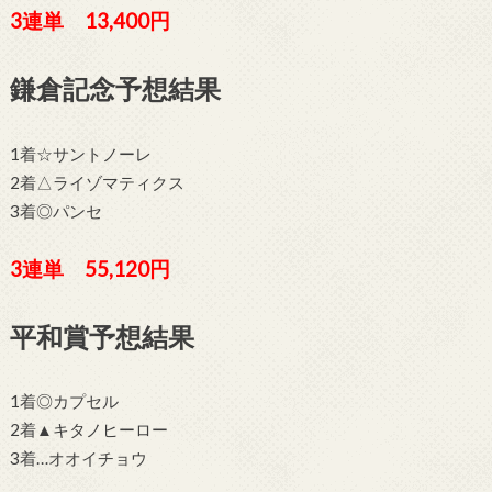
3連単 13,400円
鎌倉記念予想結果
1着☆サントノーレ
2着△ライゾマティクス
3着◎パンセ
3連単 55,120円
平和賞予想結果
1着◎カプセル
2着▲キタノヒーロー
3着…オオイチョウ