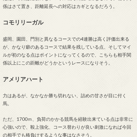
係はさて置き、距離延長への対応はカギとなるだろう。
コモリリーガル
盛岡、園田、門別と異なるコースでの4連勝は高く評価出来る
が、かなり癖のあるコースで結果を残している点、そしてマイ
ルが初のなる点はポイントになってくるので、こちらも相手関
係以上にこの距離がどうかというレースになりそう。
アメリアハート
力はあるが、なかなか勝ち切れない、詰めの甘さが目に付く
馬。
ただ、1700ｍ、負荷のかかる競馬を経験出来ている点は非常に
心強いので、鞍上強化、コース替わりが良い刺激になれば今回
の相手でも格負けするような事はなさそう。