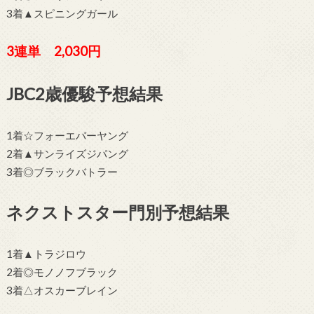
3着▲スピニングガール
3連単 2,030円
JBC2歳優駿予想結果
1着☆フォーエバーヤング
2着▲サンライズジパング
3着◎ブラックバトラー
ネクストスター門別予想結果
1着▲トラジロウ
2着◎モノノフブラック
3着△オスカーブレイン