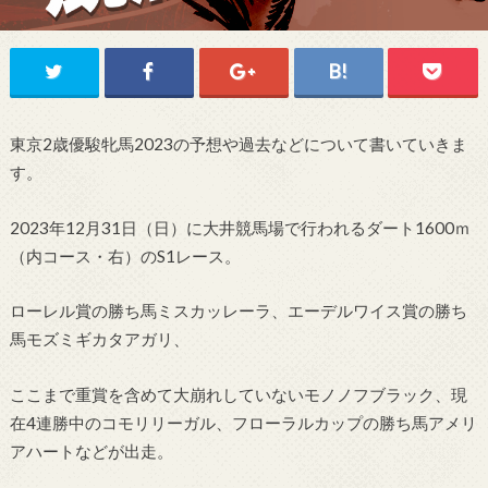
東京2歳優駿牝馬2023の予想や過去などについて書いていきま
す。
2023年12月31日（日）に大井競馬場で行われるダート1600ｍ
（内コース・右）のS1レース。
ローレル賞の勝ち馬ミスカッレーラ、エーデルワイス賞の勝ち
馬モズミギカタアガリ、
ここまで重賞を含めて大崩れしていないモノノフブラック、現
在4連勝中のコモリリーガル、フローラルカップの勝ち馬アメリ
アハートなどが出走。