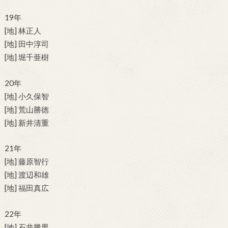
19年
[地] 林正人
[地] 田中淳司
[地] 堀千亜樹
20年
[地] 小久保智
[地] 荒山勝徳
[地] 新井清重
21年
[地] 藤原智行
[地] 渡辺和雄
[地] 福田真広
22年
[地] 石井勝男