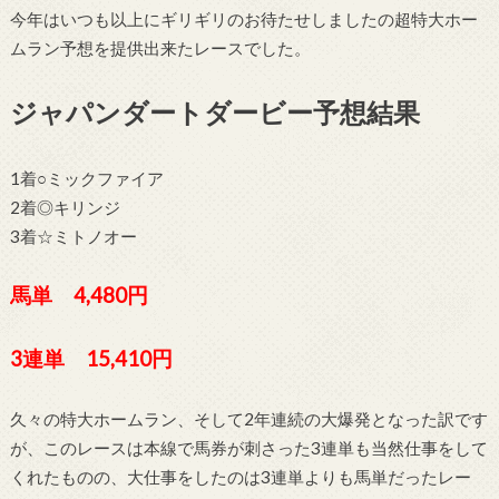
今年はいつも以上にギリギリのお待たせしましたの超特大ホー
ムラン予想を提供出来たレースでした。
ジャパンダートダービー予想結果
1着○ミックファイア
2着◎キリンジ
3着☆ミトノオー
馬単 4,480円
3連単 15,410円
久々の特大ホームラン、そして2年連続の大爆発となった訳です
が、このレースは本線で馬券が刺さった3連単も当然仕事をして
くれたものの、大仕事をしたのは3連単よりも馬単だったレー