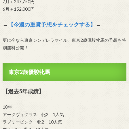
7月＋247,750円
6月＋152,000円
→
【今週の重賞予想をチェックする】
←
更に今なら東京シンデレラマイル、東京2歳優駿牝馬の予想も特
別無料公開！
東京2歳優駿牝馬
【過去5年成績】
18年
アークヴィグラス 牝2 1人気
ラブミーピンク 牝2 10人気