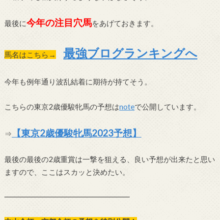
今年の注目穴馬
最後に
をあげておきます。
最強ブログランキングへ
馬名はこちら→
今年も例年通り波乱結着に期待が持てそう。
こちらの東京2歳優駿牝馬の予想は
note
で公開しています。
【東京2歳優駿牝馬2023予想】
⇒
最後の最後の2歳重賞は一撃を狙える、良い予想が出来たと思い
ますので、ここはスカッと決めたい。
━━━━━━━━━━━━━━━━━