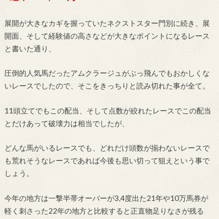
展開が大きなカギを握っていたネクストスター門別に続き、展
開面、そして経験値の高さなどが大きなポイントになるレース
と書いた通り、
圧倒的人気馬だったアムクラージュがぶっ飛んでもおかしくな
いレースでしたので、そこをきっちりと読み切れた事が全て。
11頭立てでもこの配当、そして点数が絞れたレースでこの配当
とだけあって破壊力は相当でしたが、
どんな馬がいるレースでも、どれだけ頭数が揃わないレースで
も荒れそうなレースであれば今後も思い切って狙えという事で
しょう。
今年の地方は一撃半帯オーバーが3,4度出た21年や10万馬券が
軽く刺さった22年の地方と比較すると正直物足りなさが残る