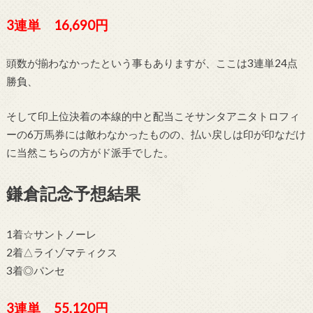
3連単 16,690円
頭数が揃わなかったという事もありますが、ここは3連単24点
勝負、
そして印上位決着の本線的中と配当こそサンタアニタトロフィ
ーの6万馬券には敵わなかったものの、払い戻しは印が印なだけ
に当然こちらの方がド派手でした。
鎌倉記念予想結果
1着☆サントノーレ
2着△ライゾマティクス
3着◎パンセ
3連単 55,120円