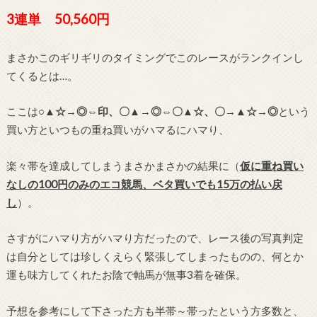
3連単 50,560円
まさかこのギリギリのタイミングでこのレースがランクインし
てくるとは…。
ここは
○▲☆→◎⇔印、〇▲→◎⇔〇▲☆、〇→▲☆→◎
という
買い方といつもの重ね買いがハマるにハマり、
楽々帯を達成してしまうまさかまさかの結果に（
仮に重ね買い
なしの100円のみのエコ競馬、ベタ買いでも15万の払い戻
し
）。
さすがにハマり方がハマり方だったので、レース後の写真判定
は自分としては珍しくえらく緊張してしまったものの、何とか
運も味方してくれたお陰で軸馬が無事3着を確保。
予想を参考にして下さった方も半帯～帯ったという方多数と、