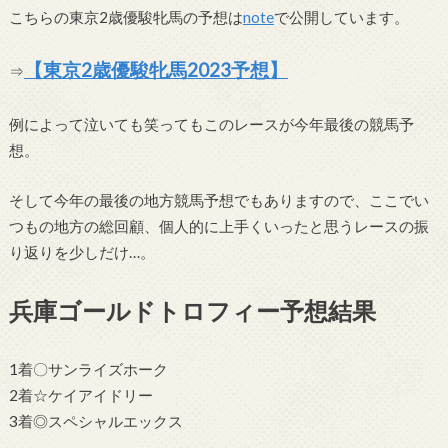
こちらの東京2歳優駿牝馬の予想は
note
で公開しています。
【東京2歳優駿牝馬2023予想】
⇒
例によって泣いても笑ってもこのレースが今年最後の競馬予
想。
そして今年の最後の地方競馬予想でもありますので、ここでい
つもの地方の総回顧、個人的に上手くいったと思うレースの振
り返りを少しだけ…。
兵庫ゴールドトロフィー予想結果
1着〇サンライズホーク
2着☆ケイアイドリー
3着◎スペシャルエックス