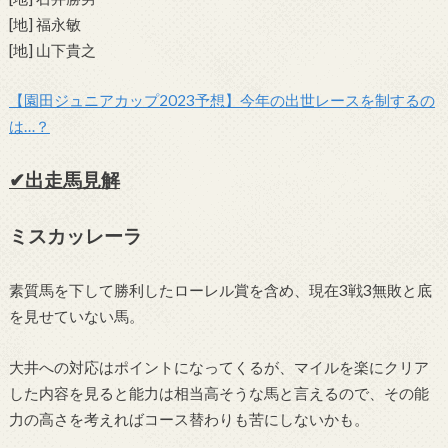
[地] 福永敏
[地] 山下貴之
【園田ジュニアカップ2023予想】今年の出世レースを制するの
は…？
✔出走馬見解
ミスカッレーラ
素質馬を下して勝利したローレル賞を含め、現在3戦3無敗と底
を見せていない馬。
大井への対応はポイントになってくるが、マイルを楽にクリア
した内容を見ると能力は相当高そうな馬と言えるので、その能
力の高さを考えればコース替わりも苦にしないかも。