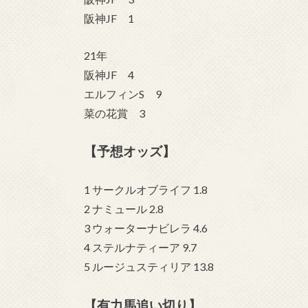
阪神JF 1
21年
阪神JF 4
エルフィンS 9
菜の花賞 3
【予想オッズ】
1 サークルオブライフ 1.8
2 ナミュール 2.8
3 ウォーターナビレラ 4.6
4 ステルナティーア 9.7
5 ルージュスティリア 13.8
【有力馬追い切り】