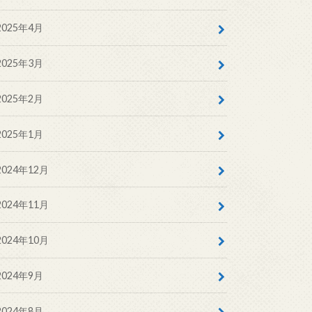
2025年4月
2025年3月
2025年2月
2025年1月
2024年12月
2024年11月
2024年10月
2024年9月
2024年8月