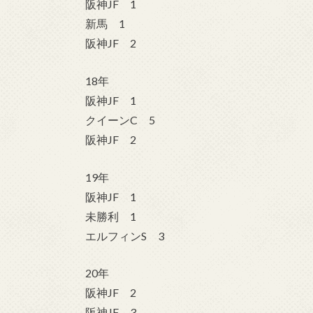
阪神JF 1
新馬 1
阪神JF 2
18年
阪神JF 1
クイーンC 5
阪神JF 2
19年
阪神JF 1
未勝利 1
エルフィンS 3
20年
阪神JF 2
阪神JF 3