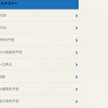
カテゴリー
2018
POG
WIN5予想
その他競馬予想
一口馬主
回顧
土曜競馬予想
地方競馬予想