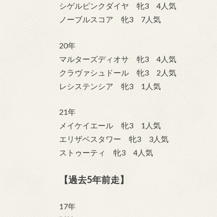
シゲルピンクダイヤ 牝3 4人気
ノーブルスコア 牝3 7人気
20年
マルターズディオサ 牝3 4人気
クラヴァシュドール 牝3 2人気
レシステンシア 牝3 1人気
21年
メイケイエール 牝3 1人気
エリザベスタワー 牝3 3人気
ストゥーティ 牝3 4人気
【過去5年前走】
17年