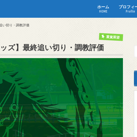
ホーム
プロフィ
HOME
Profile
終追い切り・調教評価
重賞展望
オッズ】最終追い切り・調教評価