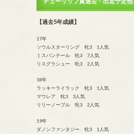
チューリップ賞過去・出走予定他
【過去5年成績】
17年
ソウルスターリング 牝3 1人気
ミスパンテール 牝3 7人気
リスグラシュー 牝3 2人気
18年
ラッキーライラック 牝3 1人気
マウレア 牝3 3人気
リリーノーブル 牝3 2人気
19年
ダノンファンタジー 牝3 1人気