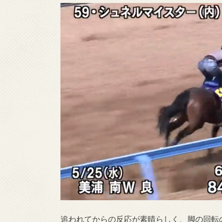
追われてからの反応が素晴らしく、脚の回転