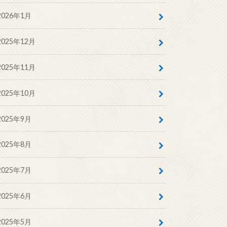
2026年1月
2025年12月
2025年11月
2025年10月
2025年9月
2025年8月
2025年7月
2025年6月
2025年5月