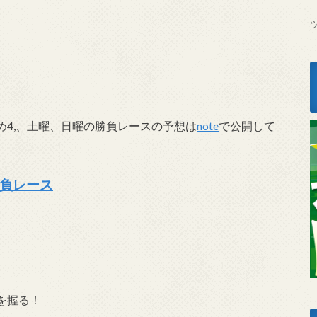
4,、土曜、日曜の勝負レースの予想は
note
で公開して
勝負レース
を握る！