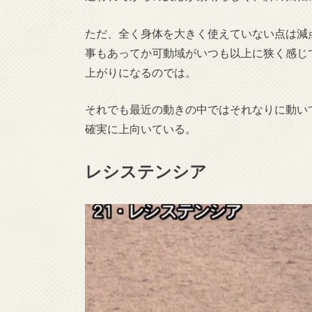
ただ、全く身体を大きく使えていない点は減
事もあってか可動域がいつも以上に狭く感じ
上がりになるのでは。
それでも最近の動きの中ではそれなりに動い
確実に上向いている。
レシステンシア