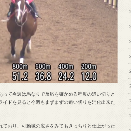
あって今週は馬なりで反応を確かめる程度の追い切りと
ライドを見ると今週もまずまずの追い切りを消化出来た
れており、可動域の広さをみてもきっちりと仕上がった