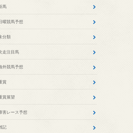
新馬
日曜競馬予想
未分類
次走注目馬
海外競馬予想
重賞
重賞展望
障害レース予想
雑記