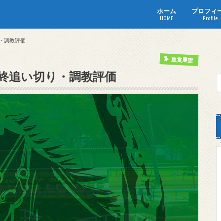
ホーム
プロフィ
HOME
Profile
り・調教評価
重賞展望
最終追い切り・調教評価