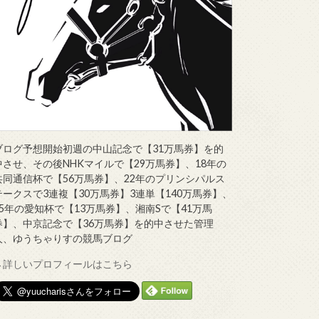
ブログ予想開始初週の中山記念で【31万馬券】を的
中させ、その後NHKマイルで【29万馬券】、18年の
共同通信杯で【56万馬券】、22年のプリンシパルス
テークスで3連複【30万馬券】3連単【140万馬券】、
25年の愛知杯で【13万馬券】、湘南Sで【41万馬
券】、中京記念で【36万馬券】を的中させた管理
人、ゆうちゃりすの競馬ブログ
→詳しいプロフィールはこちら