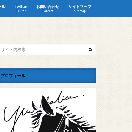
ール
Twitter
お問い合わせ
サイトマップ
Twitter
Contact
Sitemap
プロフィール