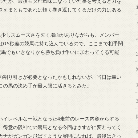
ったが、最後モタれ気味になっていた事を考えると力を
さえまともであれば軽く巻き返してくるだけの力はある
線少しスムーズさを欠く場面がありながらも、メンバー
0.5秒差の競馬に持ち込んでいるので、ここまで相手関
競馬でもいきなりから勝ち負け争いに加わってくる可能
の割り引きが必要となったかもしれないが、当日は幸い
この馬の決め手が最大限に活きるとみた。
ハイレベルな一戦となった4走前のレース内容からする
、得意の阪神での競馬となる今回はさすがに変わってく
カナがガンガン飛ばすような展開になれば、最後はきっ