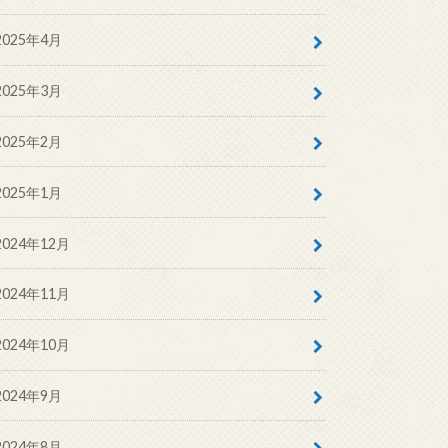
2025年4月
2025年3月
2025年2月
2025年1月
2024年12月
2024年11月
2024年10月
2024年9月
2024年8月