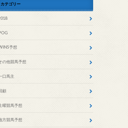
カテゴリー
2018
POG
WIN5予想
その他競馬予想
一口馬主
回顧
土曜競馬予想
地方競馬予想