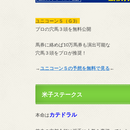
ユニコーンＳ（Ｇ3）
プロの穴馬３頭を無料公開
馬券に絡めば10万馬券も演出可能な
穴馬３頭をプロが推奨！
→
ユニコーンＳの予想を無料で見る
←
米子ステークス
カテドラル
本命は