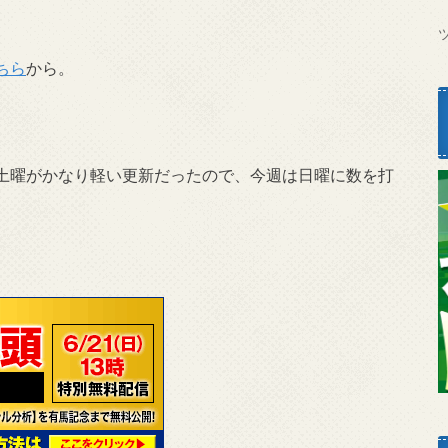
ちら
から。
土曜がかなり軽い更新だったので、今週は日曜に数を打