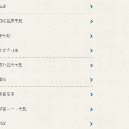
新馬
日曜競馬予想
未分類
次走注目馬
海外競馬予想
重賞
重賞展望
障害レース予想
雑記