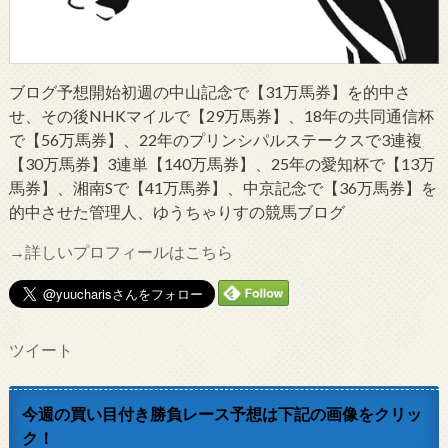
ブログ予想開始初週の中山記念で【31万馬券】を的中さ
せ、その後NHKマイルで【29万馬券】、18年の共同通信杯
で【56万馬券】、22年のプリンシパルステークスで3連複
【30万馬券】3連単【140万馬券】、25年の愛知杯で【13万
馬券】、湘南Sで【41万馬券】、中京記念で【36万馬券】を
的中させた管理人、ゆうちゃりすの競馬ブログ
→詳しいプロフィールはこちら
ツイート
今週の買い目付き勝負レース予想は下記の画像をクリッ
ク！