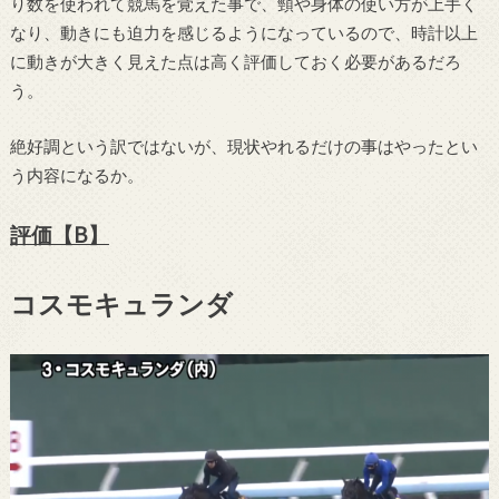
り数を使われて競馬を覚えた事で、頸や身体の使い方が上手く
なり、動きにも迫力を感じるようになっているので、時計以上
に動きが大きく見えた点は高く評価しておく必要があるだろ
う。
絶好調という訳ではないが、現状やれるだけの事はやったとい
う内容になるか。
評価【B】
コスモキュランダ