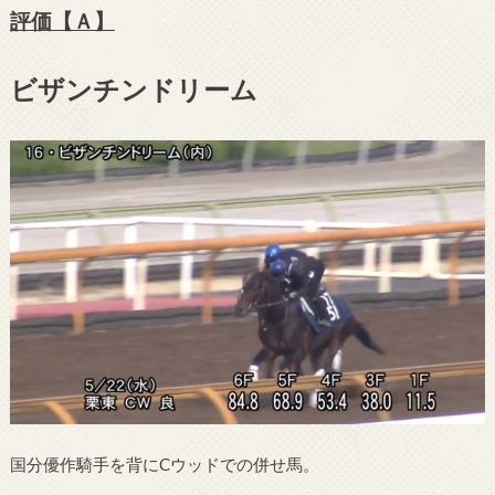
評価【Ａ】
ビザンチンドリーム
国分優作騎手を背にCウッドでの併せ馬。