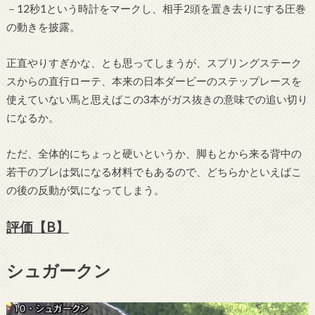
－12秒1という時計をマークし、相手2頭を置き去りにする圧巻
の動きを披露。
正直やりすぎかな、とも思ってしまうが、スプリングステーク
スからの直行ローテ、本来の日本ダービーのステップレースを
使えていない馬と思えばこの3本がガス抜きの意味での追い切り
になるか。
ただ、全体的にちょっと硬いというか、脚もとから来る背中の
若干のブレは気になる材料でもあるので、どちらかといえばこ
の後の反動が気になってしまう。
評価【B】
シュガークン