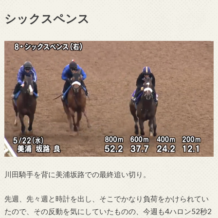
シックスペンス
川田騎手を背に美浦坂路での最終追い切り。
先週、先々週と時計を出し、そこでかなり負荷をかけられてい
たので、その反動を気にしていたものの、今週も4ハロン52秒2