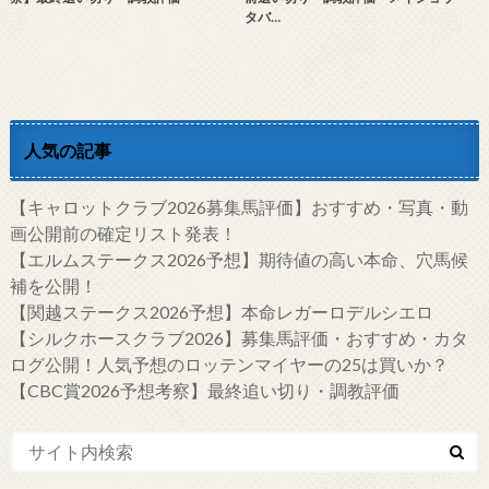
タバ…
人気の記事
【キャロットクラブ2026募集馬評価】おすすめ・写真・動
画公開前の確定リスト発表！
【エルムステークス2026予想】期待値の高い本命、穴馬候
補を公開！
【関越ステークス2026予想】本命レガーロデルシエロ
【シルクホースクラブ2026】募集馬評価・おすすめ・カタ
ログ公開！人気予想のロッテンマイヤーの25は買いか？
【CBC賞2026予想考察】最終追い切り・調教評価