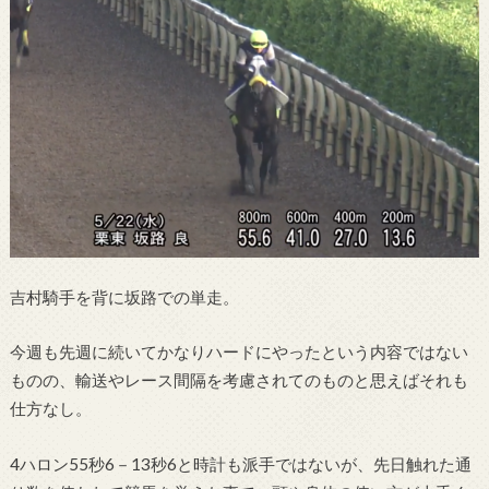
吉村騎手を背に坂路での単走。
今週も先週に続いてかなりハードにやったという内容ではない
ものの、輸送やレース間隔を考慮されてのものと思えばそれも
仕方なし。
4ハロン55秒6－13秒6と時計も派手ではないが、先日触れた通