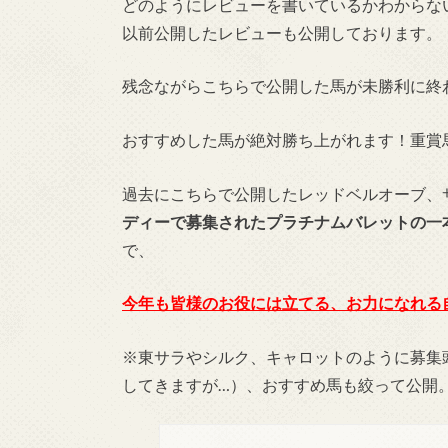
どのようにレビューを書いているかわからな
以前公開したレビューも公開しております。
残念ながらこちらで公開した馬が未勝利に終
おすすめした馬が絶対勝ち上がれます！重賞
過去にこちらで公開したレッドベルオーブ、
ディーで募集されたプラチナムバレットの一
で、
今年も皆様のお役には立てる、お力になれる
※東サラやシルク、キャロットのように募集
してきますが…）、おすすめ馬も絞って公開