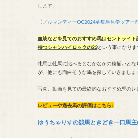
します。
【ノルマンディー
OC2024
募集馬見学ツアー
血統などを見てのおすすめ馬はセントライト
持つシャンハイロックの23
という事になりま
牝馬は牡馬に比べるとなかなかの粒揃いとな
が、他にも面白そうな馬を探していきましょ
写真、動画を見ての最終的なおすすめ馬のレ
レビューや過去馬の評価はこちら
↓
ゆうちゃりすの競馬ときどき一口馬主n