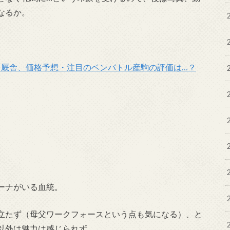
なるか。
価・厩舎、価格予想・注目のベンバトル産駒の評価は…？
ーナがいる血統。
立たず（母父ワークフォースという点も気になる）、と
以外は魅力は感じられず。