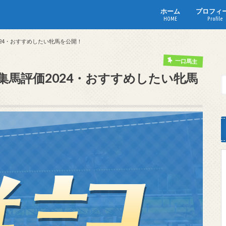
ホーム
プロフィ
HOME
Profile
024・おすすめしたい牝馬を公開！
一口馬主
集馬評価2024・おすすめしたい牝馬