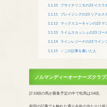
1.1.10
フサイチリニモの23 イスラ
1.1.11
ブレイジングの23 リアルステ
1.1.12
マックスユーキャンの23 マ
1.1.13
ライムスカッシュの23 ゴー
1.1.14
ラインレジーナの23 ウイン
1.1.15
✓この記事を書いた人
ノルマンディーオーナーズクラブ2
計33頭の馬が募集予定の中で牝馬は14頭。
前回の記事でも触れた通り今年の当たりは何