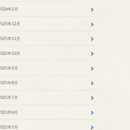
2026年1月
2025年12月
2025年11月
2025年10月
2025年9月
2025年8月
2025年7月
2025年6月
2025年5月