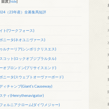
目次
[
hide
]
24（23年産）全募集馬短評
イト(ワークフォース)
ボニータ(ネオユニヴァース)
ゥルナーリア(シンボリクリスエス)
スコット(ロックオブジブラルタル)
ーオブロンドン(プリサイスエンド)
ボニータ(スウェプトオーヴァーボード)
ンプ(Giant’s Causeway)
Henrythenavigator)
フォルニアクローム(ダイワメジャー)