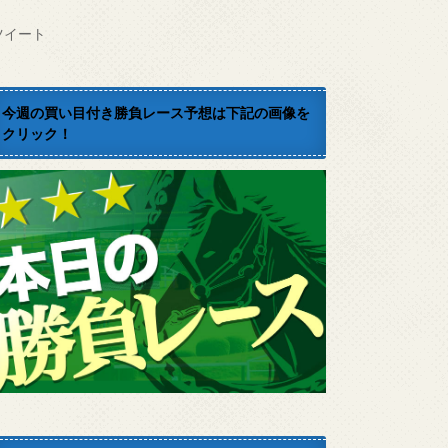
ツイート
今週の買い目付き勝負レース予想は下記の画像を
クリック！