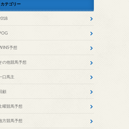
カテゴリー
2018
POG
WIN5予想
その他競馬予想
一口馬主
回顧
土曜競馬予想
地方競馬予想