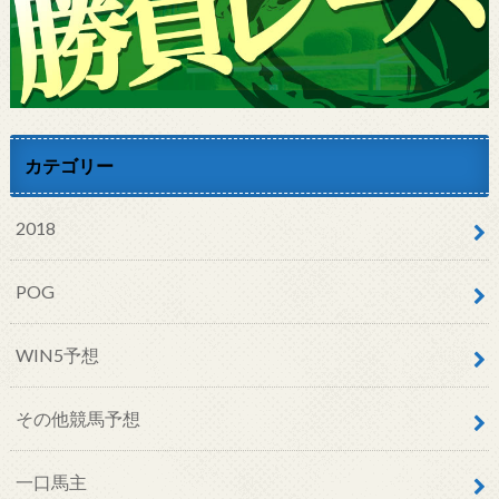
カテゴリー
2018
POG
WIN5予想
その他競馬予想
一口馬主