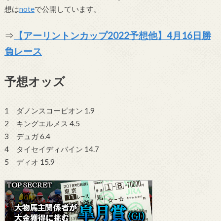
想は
note
で公開しています。
⇒
【アーリントンカップ2022予想他】4月16日勝
負レース
予想オッズ
1 ダノンスコーピオン 1.9
2 キングエルメス 4.5
3 デュガ 6.4
4 タイセイディバイン 14.7
5 ディオ 15.9