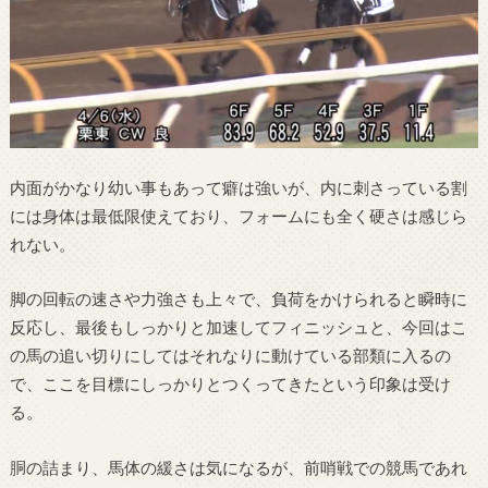
内面がかなり幼い事もあって癖は強いが、内に刺さっている割
には身体は最低限使えており、フォームにも全く硬さは感じら
れない。
脚の回転の速さや力強さも上々で、負荷をかけられると瞬時に
反応し、最後もしっかりと加速してフィニッシュと、今回はこ
の馬の追い切りにしてはそれなりに動けている部類に入るの
で、ここを目標にしっかりとつくってきたという印象は受け
る。
胴の詰まり、馬体の緩さは気になるが、前哨戦での競馬であれ