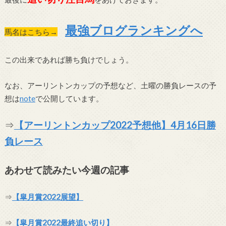
最強ブログランキングへ
馬名はこちら→
この出来であれば勝ち負けでしょう。
なお、アーリントンカップの予想など、土曜の勝負レースの予
想は
note
で公開しています。
⇒
【アーリントンカップ2022予想他】4月16日勝
負レース
あわせて読みたい今週の記事
⇒
【皐月賞2022展望】
⇒
【皐月賞2022最終追い切り】