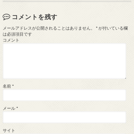
コメントを残す
メールアドレスが公開されることはありません。
*
が付いている欄
は必須項目です
コメント
名前
*
メール
*
サイト