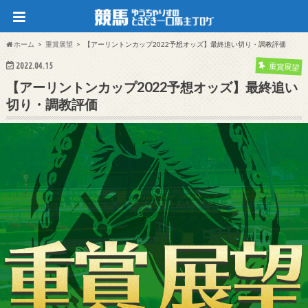
ホーム
重賞展望
【アーリントンカップ2022予想オッズ】最終追い切り・調教評価
2022.04.15
重賞展望
【アーリントンカップ2022予想オッズ】最終追い
切り・調教評価