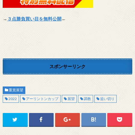
→
３点勝負買い目を無料公開
←
スポンサーリンク
重賞展望
2022
アーリントンカップ
展望
調教
追い切り