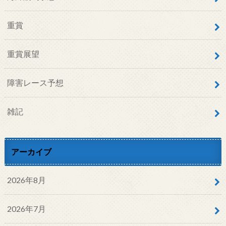
重賞
重賞展望
障害レース予想
雑記
アーカイブ
2026年8月
2026年7月