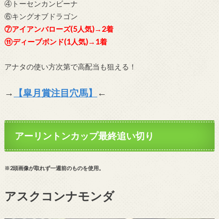
④トーセンカンビーナ
⑥キングオブドラゴン
⑦アイアンバローズ(5人気)→2着
⑪ディープボンド(1人気)→1着
アナタの使い方次第で高配当も狙える！
→
【皐月賞注目穴馬】
←
アーリントンカップ最終追い切り
※2頭画像が取れず一週前のものを使用。
アスクコンナモンダ