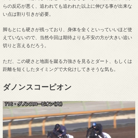
らの反応が悪く、追われても追われた以上に伸びる事が出来な
い点は割り引きが必要。
脚もとにも硬さが残っており、身体を全くといっていいほど使
えていないので、当然今回は期待よりも不安の方が大きい追い
切りと言えるだろう。
ただ、この硬さと地面を蹴る力強さを見るとダート、もしくは
距離を短くしたタイミングで大化けしてきそうな気も。
ダノンスコーピオン