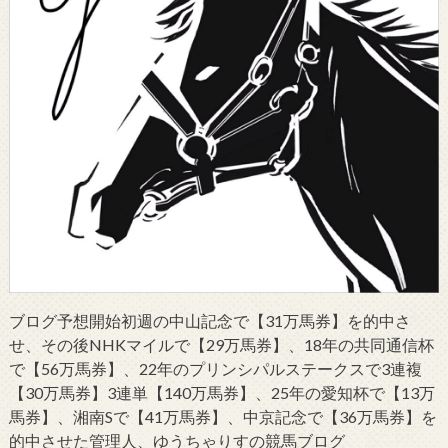
ブログ予想開始初週の中山記念で【31万馬券】を的中さ
せ、その後NHKマイルで【29万馬券】、18年の共同通信杯
で【56万馬券】、22年のプリンシパルステークスで3連複
【30万馬券】3連単【140万馬券】、25年の愛知杯で【13万
馬券】、湘南Sで【41万馬券】、中京記念で【36万馬券】を
的中させた管理人、ゆうちゃりすの競馬ブログ