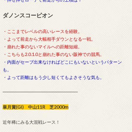
ダノンスコーピオン
・ここまでレベルの高いレースを経験。
・よって前走から大幅相手ダウンとなる一戦。
・崩れた事のないマイルへの距離短縮。
・こちらも2.0.1.0と崩れた事のない阪神での競馬。
・内面がセーブ出来なければどこにもいないというパターン
も。
・よって距離はもう少し短くてもよさそうな気も。
━━━━━━━━━━━━━━━━━
皐月賞(GI) 中山11R 芝2000m
近年稀にみる大混戦レース！