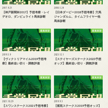
2017.9.21
2018.5.24
【神戸新聞杯2017】予想考察・レイ
【日本ダービー2018予想考察】穴馬
デオロ、ダンビュライト馬体診断
ジャンダルム、タイムフライヤー他
馬体診断
重賞展望
重賞展望
2019.5.9
2023.12.1
【ヴィクトリアマイル2019予想考
【ステイヤーズステークス2023予想
察】最終追い切り・調教評価
オッズ】最終追い切り・調教評価
重賞展望
重賞展望
2021.10.29
2019.9.3
【スワンステークス2021予想考察】
【紫苑ステークス2019予想オッズ】