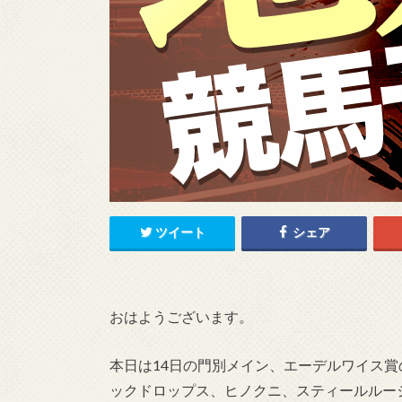
ツイート
シェア
おはようございます。
本日は14日の門別メイン、エーデルワイス
ックドロップス、ヒノクニ、スティールルー