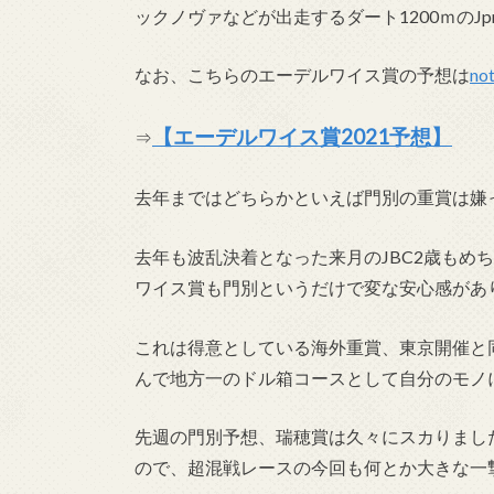
ックノヴァなどが出走するダート1200ｍのJp
なお、こちらのエーデルワイス賞の予想は
no
【エーデルワイス賞2021予想】
⇒
去年まではどちらかといえば門別の重賞は嫌
去年も波乱決着となった来月のJBC2歳もめ
ワイス賞も門別というだけで変な安心感があ
これは得意としている海外重賞、東京開催と
んで地方一のドル箱コースとして自分のモノ
先週の門別予想、瑞穂賞は久々にスカりまし
ので、超混戦レースの今回も何とか大きな一