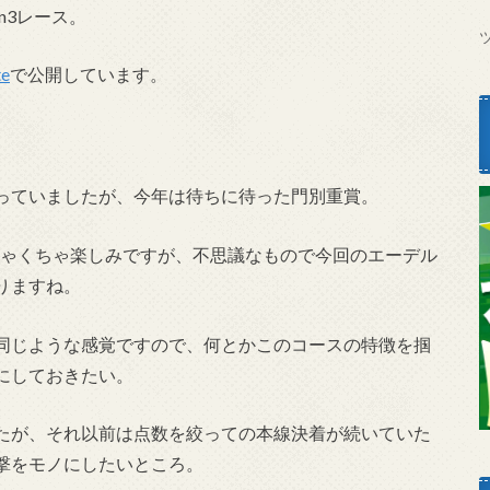
n3レース。
te
で公開しています。
っていましたが、今年は待ちに待った門別重賞。
ちゃくちゃ楽しみですが、不思議なもので今回のエーデル
りますね。
同じような感覚ですので、何とかこのコースの特徴を掴
にしておきたい。
たが、それ以前は点数を絞っての本線決着が続いていた
撃をモノにしたいところ。