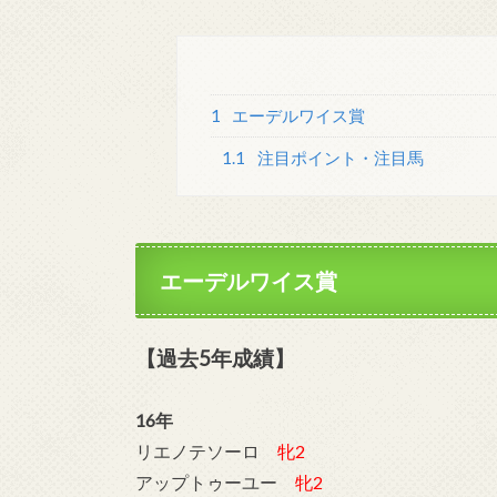
1
エーデルワイス賞
1.1
注目ポイント・注目馬
エーデルワイス賞
【過去5年成績】
16年
リエノテソーロ
牝2
アップトゥーユー
牝2