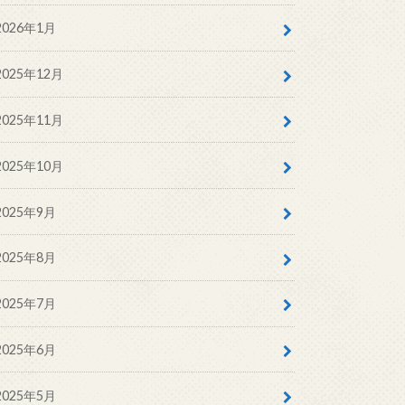
2026年1月
2025年12月
2025年11月
2025年10月
2025年9月
2025年8月
2025年7月
2025年6月
2025年5月