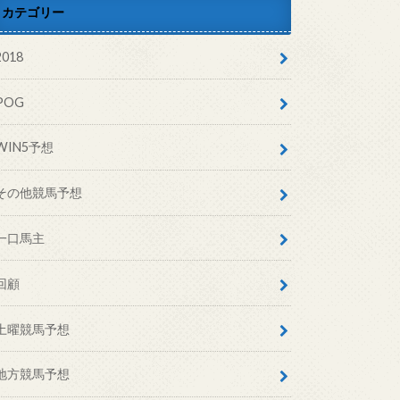
カテゴリー
2018
POG
WIN5予想
その他競馬予想
一口馬主
回顧
土曜競馬予想
地方競馬予想