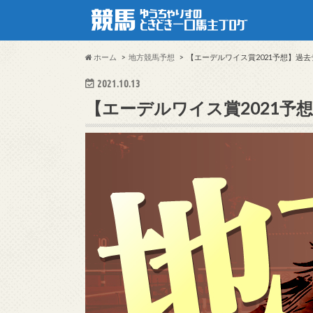
ホーム
地方競馬予想
【エーデルワイス賞2021予想】過
2021.10.13
【エーデルワイス賞2021予