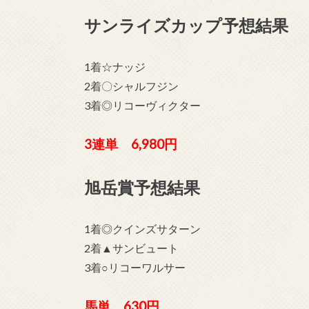
サンライズカップ予想結果
1着☆ナッジ
2着〇シャルフジン
3着◎リコーヴィクター
3連単 6,980円
旭岳賞予想結果
1着◎クインズサターン
2着▲サンビュート
3着○リコーワルサー
馬単
630
円