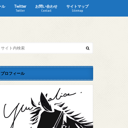
ール
Twitter
お問い合わせ
サイトマップ
Twitter
Contact
Sitemap
プロフィール