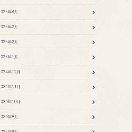
2025年4月
2025年3月
2025年2月
2025年1月
2024年12月
2024年11月
2024年10月
2024年9月
2024年8月