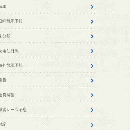
新馬
日曜競馬予想
未分類
次走注目馬
海外競馬予想
重賞
重賞展望
障害レース予想
雑記