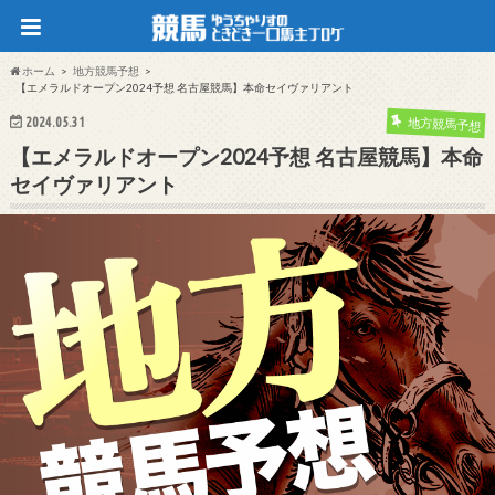
ホーム
地方競馬予想
【エメラルドオープン2024予想 名古屋競馬】本命セイヴァリアント
2024.05.31
地方競馬予想
【エメラルドオープン2024予想 名古屋競馬】本命
セイヴァリアント