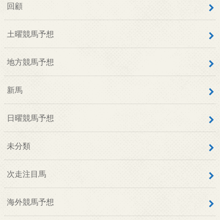
回顧
土曜競馬予想
地方競馬予想
新馬
日曜競馬予想
未分類
次走注目馬
海外競馬予想