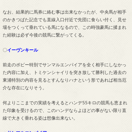
なお、結果的に馬券に絡む事は出来なかったが、中央馬が相手
のかきつばた記念でも直線入口付近で先団に食らい付く、見せ
場をつくって垂れている馬になるので、この時強豪馬に揉まれ
た経験は必ず今後の競馬に繋がってくる。
〇
イーヴンキール
前走のポピー特別でサンマルエンパイアを全く相手にしなかっ
た内容に加え、トミケンシャイリを突き放して勝利した過去の
東浦特別の内容を見るとすんなりハナという形であれば相当厄
介な存在になりそう。
何よりここまでの実績を考えるとハンデ55キロの競馬も恵まれ
た印象を受けるので、このハンデならよほどの事がない限り直
線で大きく垂れる姿は想像出来ない。