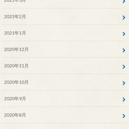
2021年2月
2021年1月
2020年12月
2020年11月
2020年10月
2020年9月
2020年8月