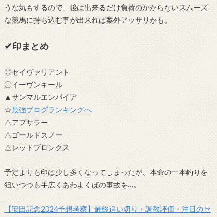
うな気もするので、後は出来るだけ負荷のかからないスムーズ
な競馬に持ち込む事が出来れば案外アッサリかも。
✔印まとめ
◎セイヴァリアント
〇イーヴンキール
▲サンマルエンパイア
☆
最強ブログランキングへ
△アプサラー
△ゴールドスノー
△レッドブロンクス
予定よりも印は少し多くなってしまったが、本命の一本釣りを
狙いつつも手広くあわよくばの事故を…。
【安田記念2024予想考察】最終追い切り・調教評価・注目のセ