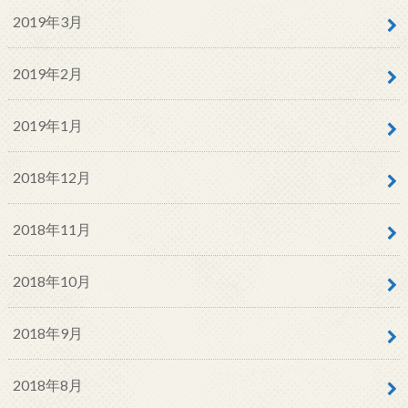
2019年3月
2019年2月
2019年1月
2018年12月
2018年11月
2018年10月
2018年9月
2018年8月