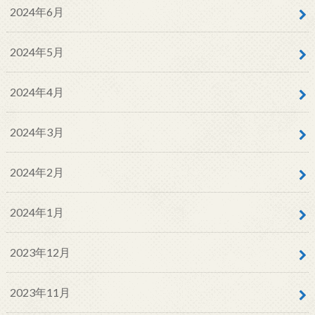
2024年6月
2024年5月
2024年4月
2024年3月
2024年2月
2024年1月
2023年12月
2023年11月