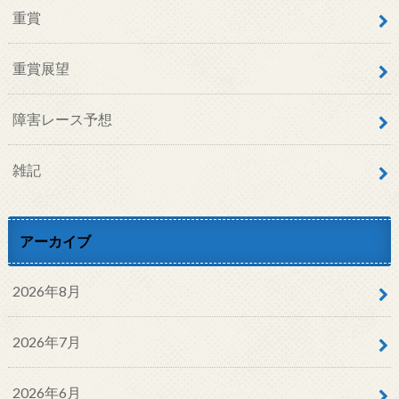
重賞
重賞展望
障害レース予想
雑記
アーカイブ
2026年8月
2026年7月
2026年6月