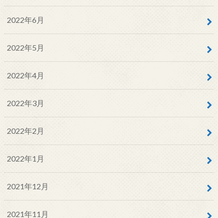
2022年6月
2022年5月
2022年4月
2022年3月
2022年2月
2022年1月
2021年12月
2021年11月