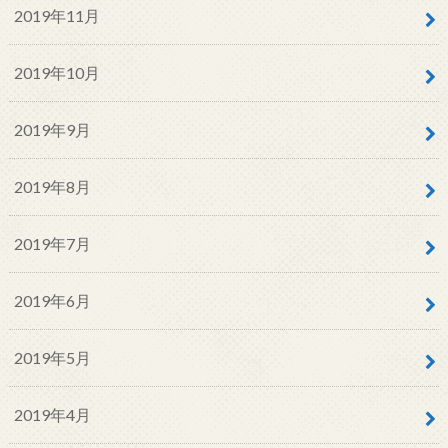
2019年11月
2019年10月
2019年9月
2019年8月
2019年7月
2019年6月
2019年5月
2019年4月