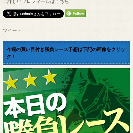
→詳しいプロフィールはこちら
ツイート
今週の買い目付き勝負レース予想は下記の画像をクリッ
ク！