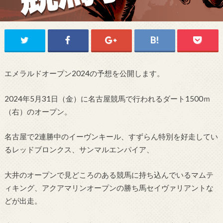
エメラルドオープン2024の予想を公開します。
2024年5月31日（金）に名古屋競馬で行われるダート1500ｍ
（右）のオープン。
名古屋で2連勝中のイーヴンキール、すずらん特別を好走してい
るレッドブロンクス、サンマルエンパイア、
大井のオープンで見どころのある競馬に持ち込んでいるマムテ
ィキング、アクアマリンオープンの勝ち馬セイヴァリアントな
どが出走。