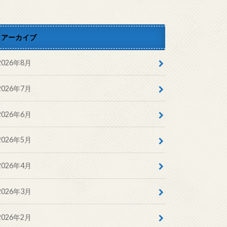
アーカイブ
2026年8月
2026年7月
2026年6月
2026年5月
2026年4月
2026年3月
2026年2月