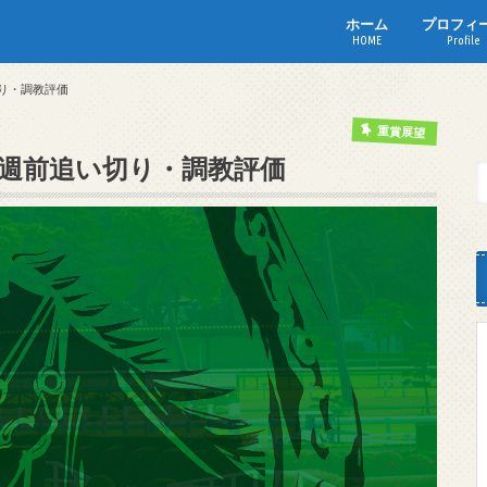
ホーム
プロフィ
HOME
Profile
切り・調教評価
重賞展望
一週前追い切り・調教評価