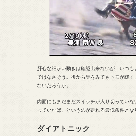
肝心な細かい動きは確認出来ないが、いつも
ではなさそう。後から馬をみてもトモが緩く
ないだろうか。
内面にもまだまだスイッチが入り切っていな
っていれば、というのが走れる最低条件とな
ダイアトニック