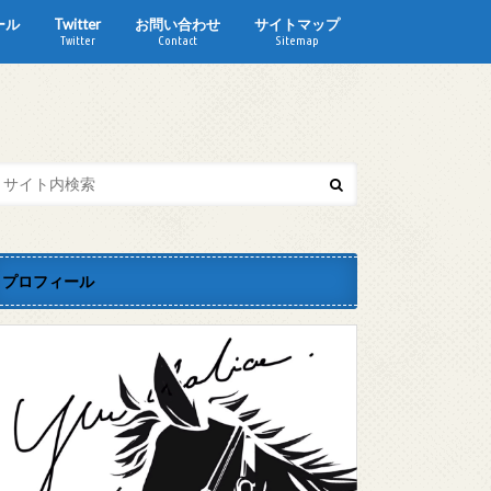
ール
Twitter
お問い合わせ
サイトマップ
Twitter
Contact
Sitemap
プロフィール