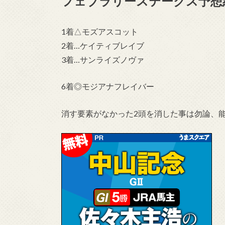
フェブラリーステークス予想
1着△モズアスコット
2着…ケイティブレイブ
3着…サンライズノヴァ
6着◎モジアナフレイバー
消す要素がなかった2頭を消した事は勿論、