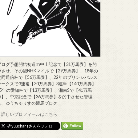
ブログ予想開始初週の中山記念で【31万馬券】を的
中させ、その後NHKマイルで【29万馬券】、18年の
共同通信杯で【56万馬券】、22年のプリンシパルス
テークスで3連複【30万馬券】3連単【140万馬券】、
25年の愛知杯で【13万馬券】、湘南Sで【41万馬
券】、中京記念で【36万馬券】を的中させた管理
人、ゆうちゃりすの競馬ブログ
→詳しいプロフィールはこちら