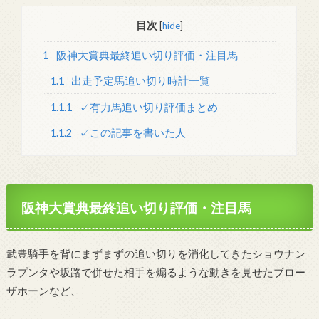
目次
[
hide
]
1
阪神大賞典最終追い切り評価・注目馬
1.1
出走予定馬追い切り時計一覧
1.1.1
✓有力馬追い切り評価まとめ
1.1.2
✓この記事を書いた人
阪神大賞典最終追い切り評価・注目馬
武豊騎手を背にまずまずの追い切りを消化してきたショウナン
ラプンタや坂路で併せた相手を煽るような動きを見せたブロー
ザホーンなど、