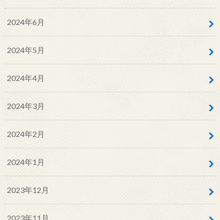
2024年6月
2024年5月
2024年4月
2024年3月
2024年2月
2024年1月
2023年12月
2023年11月