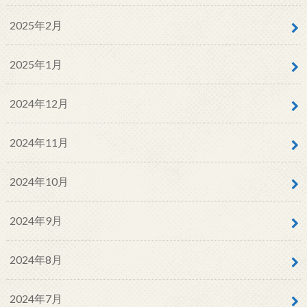
2025年2月
2025年1月
2024年12月
2024年11月
2024年10月
2024年9月
2024年8月
2024年7月