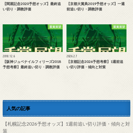
【関屋記念2020予想オッズ】最終追
【京都大賞典2019予想オッズ】一週
い切り・調教評価
前追い切り・調教評価
重賞展望
重賞展望
2018.12.6
2026.2.7
【阪神ジュベナイルフィリーズ2018
【京都記念2026予想考察】1週前追
予想考察】最終追い切り・調教評価
い切り評価・傾向と対策
人気の記事
【札幌記念2026予想オッズ】1週前追い切り評価・傾向と対
策