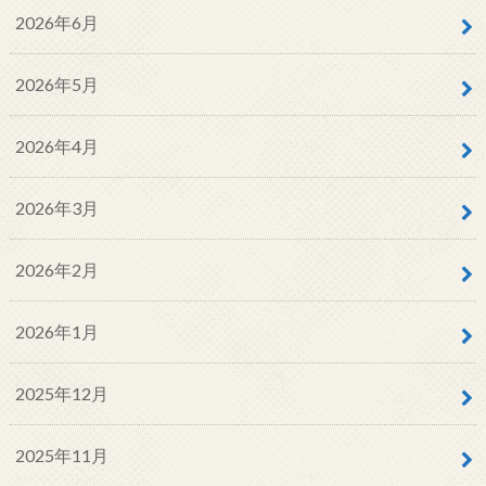
2026年6月
2026年5月
2026年4月
2026年3月
2026年2月
2026年1月
2025年12月
2025年11月