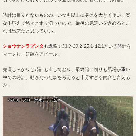
時計は目立たないものの、いつも以上に身体を大きく使い、楽
な手応えで悠々と走り切ったので、最後の息遣いを含めるとこ
れは出来たと思っていい。
ショウナンラプンタ
も坂路で53.9-39.2-25.1-12.1という時計を
マークし、好調をアピール。
先週しっかりと時計も出しており、最終追い切りも馬場が重い
中での時計、動きだった事を考えると十分すぎる内容と言える
か。