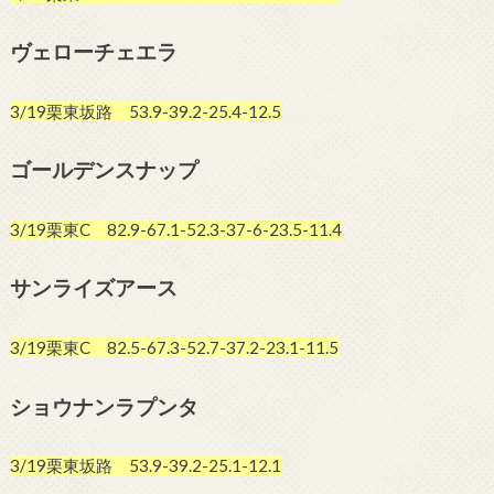
ヴェローチェエラ
3/19栗東坂路 53.9-39.2-25.4-12.5
ゴールデンスナップ
3/19栗東C 82.9-67.1-52.3-37-6-23.5-11.4
サンライズアース
3/19栗東C 82.5-67.3-52.7-37.2-23.1-11.5
ショウナンラプンタ
3/19栗東坂路 53.9-39.2-25.1-12.1