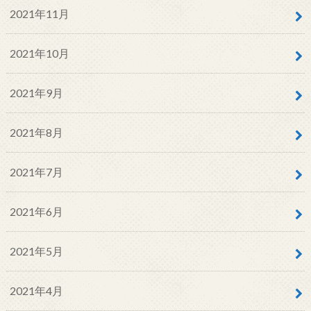
2021年11月
2021年10月
2021年9月
2021年8月
2021年7月
2021年6月
2021年5月
2021年4月