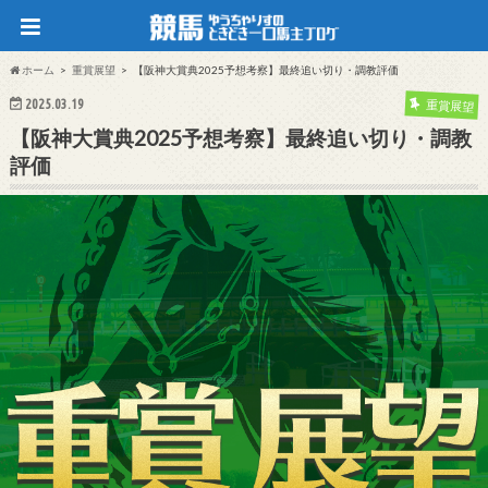
ホーム
重賞展望
【阪神大賞典2025予想考察】最終追い切り・調教評価
2025.03.19
重賞展望
【阪神大賞典2025予想考察】最終追い切り・調教
評価