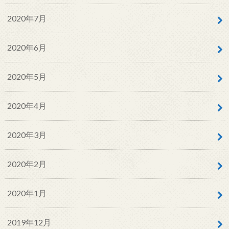
2020年7月
2020年6月
2020年5月
2020年4月
2020年3月
2020年2月
2020年1月
2019年12月