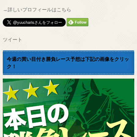
→詳しいプロフィールはこちら
ツイート
今週の買い目付き勝負レース予想は下記の画像をクリッ
ク！