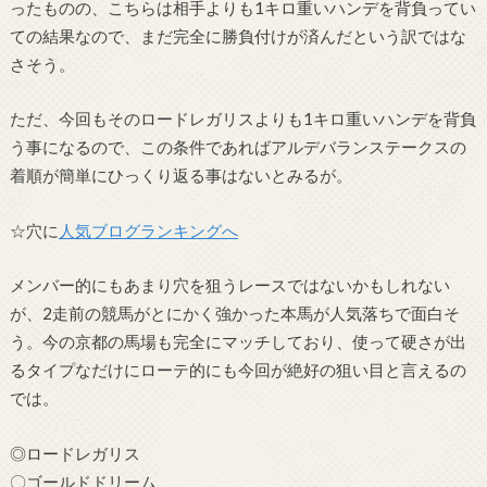
ったものの、こちらは相手よりも1キロ重いハンデを背負ってい
ての結果なので、まだ完全に勝負付けが済んだという訳ではな
さそう。
ただ、今回もそのロードレガリスよりも1キロ重いハンデを背負
う事になるので、この条件であればアルデバランステークスの
着順が簡単にひっくり返る事はないとみるが。
☆穴に
人気ブログランキングへ
メンバー的にもあまり穴を狙うレースではないかもしれない
が、2走前の競馬がとにかく強かった本馬が人気落ちで面白そ
う。今の京都の馬場も完全にマッチしており、使って硬さが出
るタイプなだけにローテ的にも今回が絶好の狙い目と言えるの
では。
◎ロードレガリス
〇ゴールドドリーム