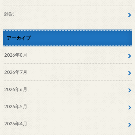
雑記
アーカイブ
2026年8月
2026年7月
2026年6月
2026年5月
2026年4月