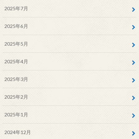
2025年7月
2025年6月
2025年5月
2025年4月
2025年3月
2025年2月
2025年1月
2024年12月