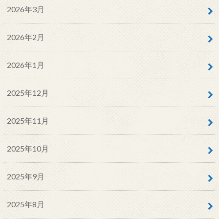
2026年3月
2026年2月
2026年1月
2025年12月
2025年11月
2025年10月
2025年9月
2025年8月