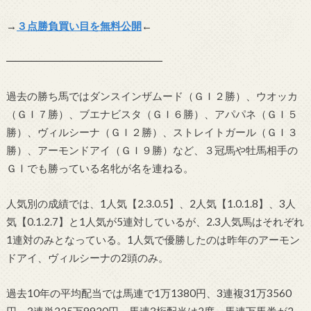
→
３点勝負買い目を無料公開
←
━━━━━━━━━━━━━━━
過去の勝ち馬ではダンスインザムード（ＧＩ２勝）、ウオッカ
（ＧＩ７勝）、ブエナビスタ（ＧＩ６勝）、アパパネ（ＧＩ５
勝）、ヴィルシーナ（ＧＩ２勝）、ストレイトガール（ＧＩ３
勝）、アーモンドアイ（ＧＩ９勝）など、３冠馬や牡馬相手の
ＧⅠでも勝っている名牝が名を連ねる。
人気別の成績では、1人気【2.3.0.5】、2人気【1.0.1.8】、3人
気【0.1.2.7】と1人気が5連対しているが、2.3人気馬はそれぞれ
1連対のみとなっている。1人気で優勝したのは昨年のアーモン
ドアイ、ヴィルシーナの2頭のみ。
過去10年の平均配当では馬連で1万1380円、3連複31万3560
円、3連単225万9920円。馬連3桁配当は2度、馬連万馬券が2