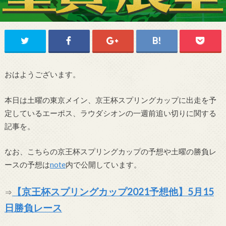
おはようございます。
本日は土曜の東京メイン、京王杯スプリングカップに出走を予
定しているエーポス、ラウダシオンの一週前追い切りに関する
記事を。
なお、こちらの京王杯スプリングカップの予想や土曜の勝負レ
ースの予想は
note
内で公開しています。
【京王杯スプリングカップ2021予想他】5月15
⇒
日勝負レース