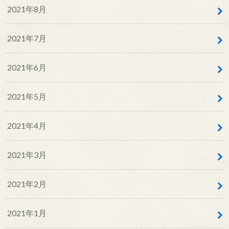
2021年8月
2021年7月
2021年6月
2021年5月
2021年4月
2021年3月
2021年2月
2021年1月