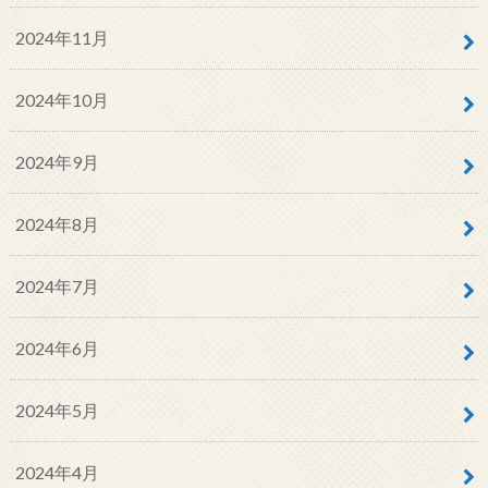
2024年11月
2024年10月
2024年9月
2024年8月
2024年7月
2024年6月
2024年5月
2024年4月