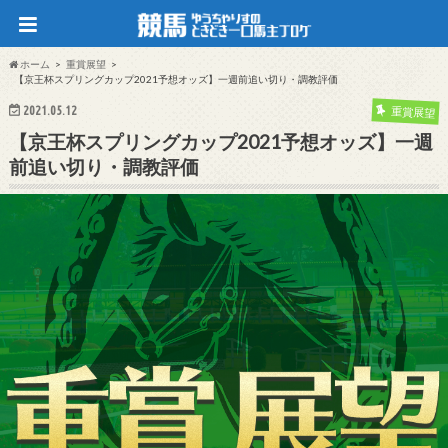
ホーム
重賞展望
【京王杯スプリングカップ2021予想オッズ】一週前追い切り・調教評価
2021.05.12
重賞展望
【京王杯スプリングカップ2021予想オッズ】一週
前追い切り・調教評価