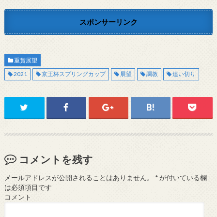
スポンサーリンク
重賞展望
2021
京王杯スプリングカップ
展望
調教
追い切り
コメントを残す
メールアドレスが公開されることはありません。
*
が付いている欄
は必須項目です
コメント