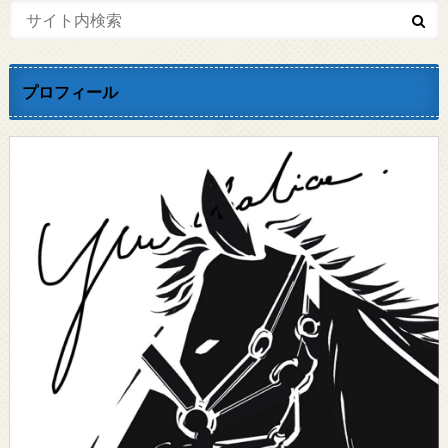
プロフィール