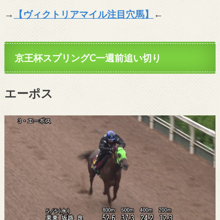
→
【ヴィクトリアマイル注目穴馬】
←
京王杯スプリングC一週前追い切り
エーポス