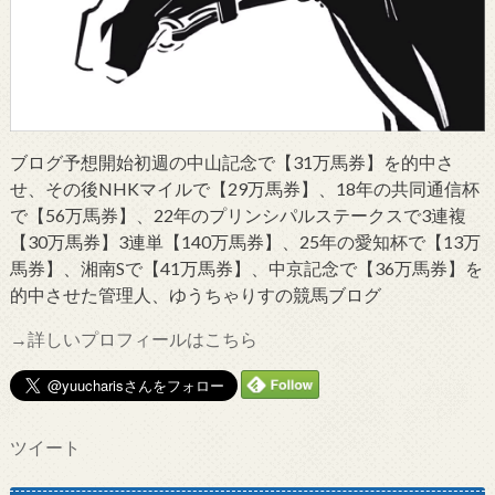
ブログ予想開始初週の中山記念で【31万馬券】を的中さ
せ、その後NHKマイルで【29万馬券】、18年の共同通信杯
で【56万馬券】、22年のプリンシパルステークスで3連複
【30万馬券】3連単【140万馬券】、25年の愛知杯で【13万
馬券】、湘南Sで【41万馬券】、中京記念で【36万馬券】を
的中させた管理人、ゆうちゃりすの競馬ブログ
→詳しいプロフィールはこちら
ツイート