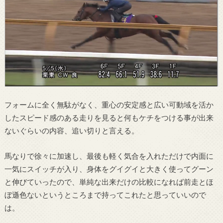
フォームに全く無駄がなく、重心の安定感と広い可動域を活か
したスピード感のある走りを見ると何もケチをつける事が出来
ないぐらいの内容、追い切りと言える。
馬なりで徐々に加速し、最後も軽く気合を入れただけで内面に
一気にスイッチが入り、身体をグイグイと大きく使ってグーン
と伸びていったので、単純な出来だけの比較になれば前走とほ
ぼ遜色ないというところまで持ってこれたと思っていいので
は。