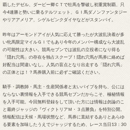
覇したデゼル、ダービー卿ＣＴで牡馬を撃破し初重賞制覇、只
今4連勝と勢いに乗るテルツェット、ＧＩ馬ダノンファンタジー
やリアアメリア、シゲルピンクダイヤなどがスタンバイ。
昨年はアーモンドアイが人気に応えて勝ったが大波乱決着が多
い牝馬限定マイルＧＩでもあり今年のメンバー構成なら大波乱
の可能性は大きい。競馬セブンでは波乱の立役者になり得る
「隠れ穴馬」の存在を独占スクープ！隠れ穴馬が馬券に絡めば
好配当は間違いなし。人気の盲点となり出走する「隠れ穴馬」
の正体とは！？馬券購入前に必ずご確認ください。
騎手・調教師・馬主・生産関係者と太いパイプを持ち、公には
ならない裏情報を入手できる競馬セブンだからこそ、極秘情報
を入手可能。今回無料登録をして頂いた方には情報は勿論のこ
と最終ジャッジの『ヴィクトリアＭ・３点勝負』を特別公開。
情報配信は天候・馬場状態など、馬券に直結するありとあらゆ
る要素を加味したうえでジャッジするため、レース当日13：30