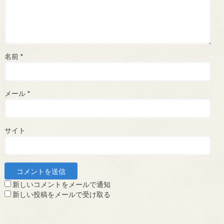
名前
*
メール
*
サイト
新しいコメントをメールで通知
新しい投稿をメールで受け取る