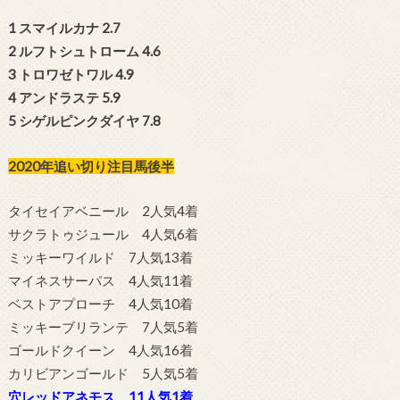
1 スマイルカナ 2.7
2 ルフトシュトローム 4.6
3 トロワゼトワル 4.9
4 アンドラステ 5.9
5 シゲルピンクダイヤ 7.8
2020年追い切り注目馬後半
タイセイアベニール 2人気4着
サクラトゥジュール 4人気6着
ミッキーワイルド 7人気13着
マイネスサーパス 4人気11着
ベストアプローチ 4人気10着
ミッキーブリランテ 7人気5着
ゴールドクイーン 4人気16着
カリビアンゴールド 5人気5着
穴レッドアネモス 11人気1着