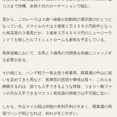
ココまで待機、余裕十分のローテーションで臨む。
昔から、このレースは３歳一線級が始動戦の選択肢のひとつと
なっている。スマイルカナは３連複１万２５９０円的中となっ
た桜花賞の３着馬だが、３連単３万４５００円のニュージーラ
ンドＴを制したルフトシュトロームも参戦を予定している。
馬券攻略において、古馬と３歳馬の力関係を的確にジャッジす
る必要がある。
その他にも、ハンデ戦で一発を狙う軽量馬、開幕週の中山に狙
いを定めてきた馬など、各陣営の思惑や事情は様々。これらを
網羅するのは、誰でも入手できるような情報、つまり一般ファ
ンの方が入手できるマスコミ発信源の情報では不可能に近い。
しかも、中山マイル戦は枠順の有利不利が大きく、開幕週の馬
場でハンデ戦となれば、紛れが生じやすい。