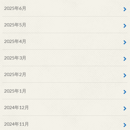
2025年6月
2025年5月
2025年4月
2025年3月
2025年2月
2025年1月
2024年12月
2024年11月