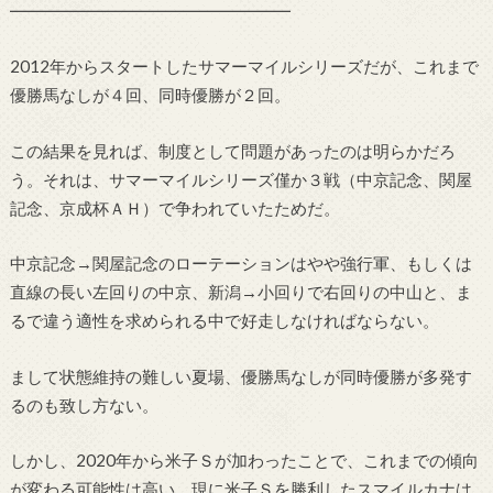
━━━━━━━━━━━━━━━━━
2012年からスタートしたサマーマイルシリーズだが、これまで
優勝馬なしが４回、同時優勝が２回。
この結果を見れば、制度として問題があったのは明らかだろ
う。それは、サマーマイルシリーズ僅か３戦（中京記念、関屋
記念、京成杯ＡＨ）で争われていたためだ。
中京記念→関屋記念のローテーションはやや強行軍、もしくは
直線の長い左回りの中京、新潟→小回りで右回りの中山と、ま
るで違う適性を求められる中で好走しなければならない。
まして状態維持の難しい夏場、優勝馬なしが同時優勝が多発す
るのも致し方ない。
しかし、2020年から米子Ｓが加わったことで、これまでの傾向
が変わる可能性は高い。現に米子Ｓを勝利したスマイルカナは