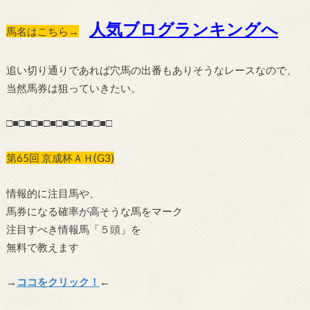
人気ブログランキングへ
馬名はこちら→
追い切り通りであれば穴馬の出番もありそうなレースなので、
当然馬券は狙っていきたい。
□■□■□■□■□■□■□■□■□
第65回 京成杯ＡＨ(G3)
情報的に注目馬や、
馬券になる確率が高そうな馬をマーク
注目すべき情報馬「５頭」を
無料で教えます
→
ココをクリック！
←