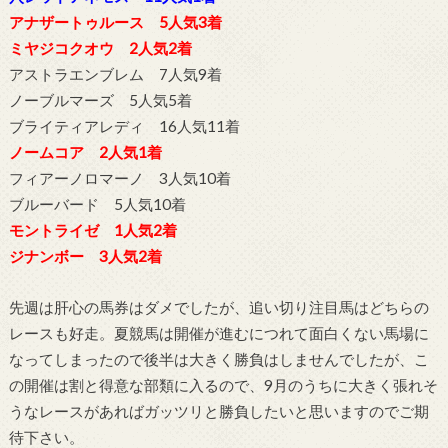
アナザートゥルース 5人気3着
ミヤジコクオウ 2人気2着
アストラエンブレム 7人気9着
ノーブルマーズ 5人気5着
ブライティアレディ 16人気11着
ノームコア 2人気1着
フィアーノロマーノ 3人気10着
ブルーバード 5人気10着
モントライゼ 1人気2着
ジナンボー 3人気2着
先週は肝心の馬券はダメでしたが、追い切り注目馬はどちらの
レースも好走。夏競馬は開催が進むにつれて面白くない馬場に
なってしまったので後半は大きく勝負はしませんでしたが、こ
の開催は割と得意な部類に入るので、9月のうちに大きく張れそ
うなレースがあればガッツリと勝負したいと思いますのでご期
待下さい。