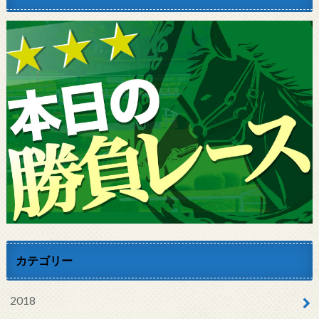
カテゴリー
2018