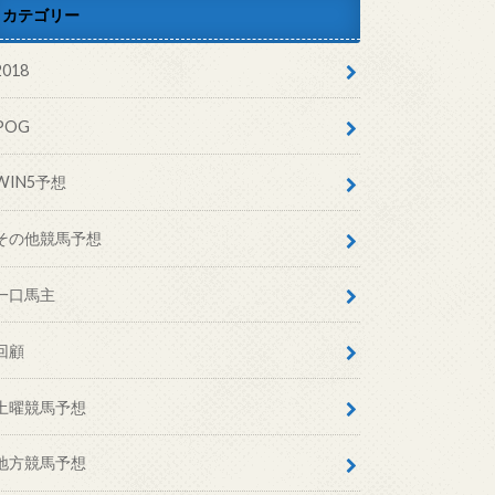
カテゴリー
2018
POG
WIN5予想
その他競馬予想
一口馬主
回顧
土曜競馬予想
地方競馬予想