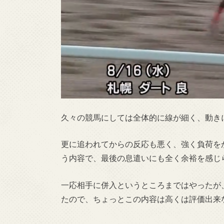
久々の競馬にしては全体的に線が細く、動き
更に追われてからの反応も悪く、強く負荷を
う内容で、最後の息遣いにも全く余裕を感じ
一応相手に併入というところまではやったが
たので、ちょっとこの内容は高くは評価出来