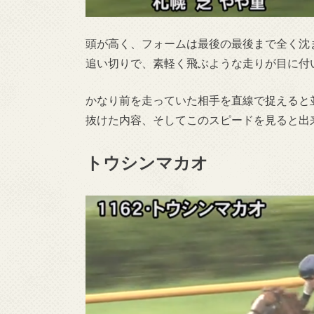
頭が高く、フォームは最後の最後まで全く沈
追い切りで、素軽く飛ぶような走りが目に付
かなり前を走っていた相手を直線で捉えると
抜けた内容、そしてこのスピードを見ると出
トウシンマカオ