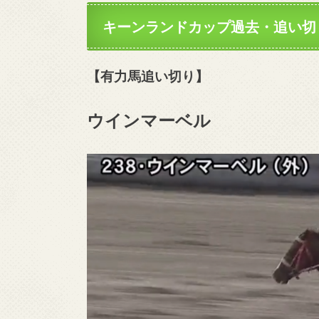
キーンランドカップ過去・追い切
【有力馬追い切り】
ウインマーベル