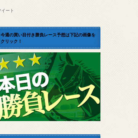
ツイート
今週の買い目付き勝負レース予想は下記の画像を
クリック！