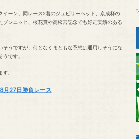
クイーン、同レース2着のジュビリーヘッド、京成杯の
たゾンニッヒ、桜花賞や高松宮記念でも好走実績のある
いそうですが、何となくまともな予想は通用しそうにな
そうです。
ます。
8月27日勝負レース