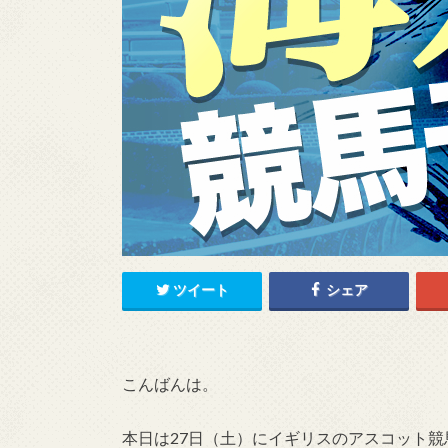
ツイート
シェア
こんばんは。
本日は27日（土）にイギリスのアスコット