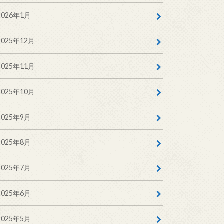
2026年1月
2025年12月
2025年11月
2025年10月
2025年9月
2025年8月
2025年7月
2025年6月
2025年5月