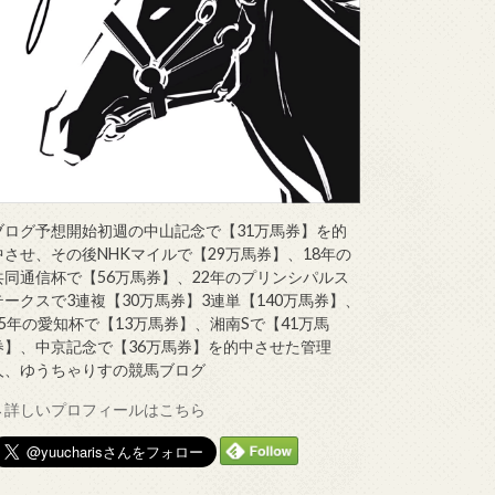
ブログ予想開始初週の中山記念で【31万馬券】を的
中させ、その後NHKマイルで【29万馬券】、18年の
共同通信杯で【56万馬券】、22年のプリンシパルス
テークスで3連複【30万馬券】3連単【140万馬券】、
25年の愛知杯で【13万馬券】、湘南Sで【41万馬
券】、中京記念で【36万馬券】を的中させた管理
人、ゆうちゃりすの競馬ブログ
→詳しいプロフィールはこちら