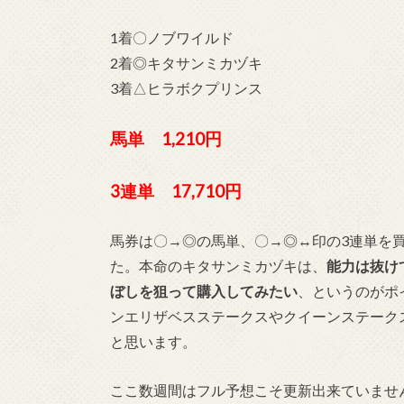
1着〇ノブワイルド
2着◎キタサンミカヅキ
3着△ヒラボクプリンス
馬単 1,210円
3連単 17,710円
馬券は〇→◎の馬単、〇→◎↔印の3連単を
た。本命のキタサンミカヅキは、
能力は抜け
ぼしを狙って購入してみたい
、というのがポ
ンエリザベスステークスやクイーンステーク
と思います。
ここ数週間はフル予想こそ更新出来ていませ