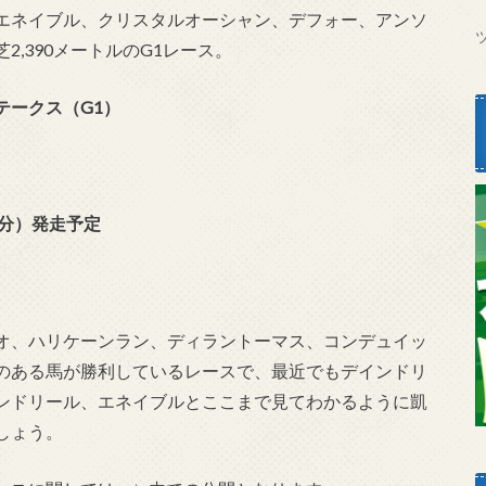
エネイブル、クリスタルオーシャン、デフォー、アンソ
,390メートルのG1レース。
テークス（G1）
0分）発走予定
オ、ハリケーンラン、ディラントーマス、コンデュイッ
のある馬が勝利しているレースで、最近でもデインドリ
ンドリール、エネイブルとここまで見てわかるように凱
しょう。