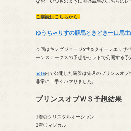
なお、いつものように海外競馬のこちらのレ
ご購読はこちらから↓
ゆうちゃりすの競馬ときどき一口馬主n
今回はキングジョージ6世＆クイーンエリザ
ーンステークスの予想をセットで公開する予
note
内で公開した馬券は先月のプリンスオブ
非常に上手くハマりました。
プリンスオブＷＳ予想結果
1着◎クリスタルオーシャン
2着〇マジカル