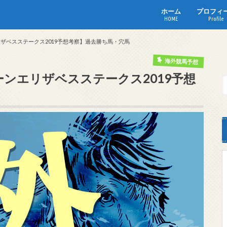
ホーム
プロフィ
HOME
Profile
ザベスステークス2019予想考察】過去勝ち馬・穴馬
海外競馬予想
ンエリザベスステークス2019予想