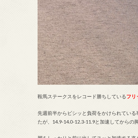
鞍馬ステークスをレコード勝ちしている
フリ
先週前半からビシッと負荷をかけられている
たが、14.9-14.0-12.3-11.9と加速してか
脚をしっかりと前に出してスッと加速する姿