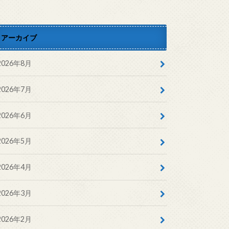
アーカイブ
2026年8月
2026年7月
2026年6月
2026年5月
2026年4月
2026年3月
2026年2月