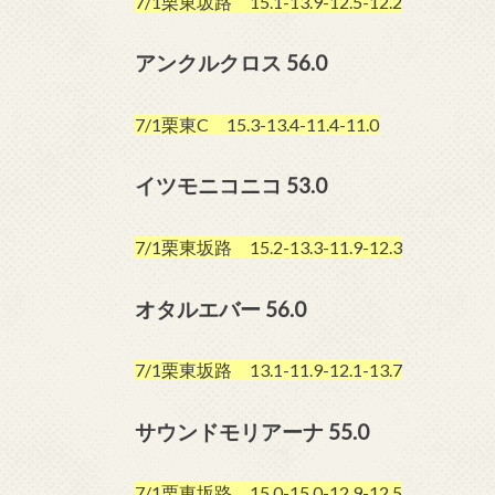
7/1栗東坂路 15.1-13.9-12.5-12.2
アンクルクロス 56.0
7/1栗東C 15.3-13.4-11.4-11.0
イツモニコニコ 53.0
7/1栗東坂路 15.2-13.3-11.9-12.3
オタルエバー 56.0
7/1栗東坂路 13.1-11.9-12.1-13.7
サウンドモリアーナ 55.0
7/1栗東坂路 15.0-15.0-12.9-12.5