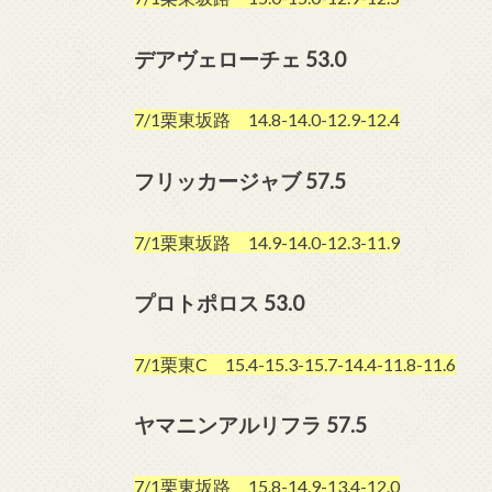
デアヴェローチェ 53.0
7/1栗東坂路 14.8-14.0-12.9-12.4
フリッカージャブ 57.5
7/1栗東坂路 14.9-14.0-12.3-11.9
プロトポロス 53.0
7/1栗東C 15.4-15.3-15.7-14.4-11.8-11.6
ヤマニンアルリフラ 57.5
7/1栗東坂路 15.8-14.9-13.4-12.0