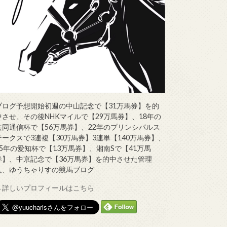
ブログ予想開始初週の中山記念で【31万馬券】を的
中させ、その後NHKマイルで【29万馬券】、18年の
共同通信杯で【56万馬券】、22年のプリンシパルス
テークスで3連複【30万馬券】3連単【140万馬券】、
25年の愛知杯で【13万馬券】、湘南Sで【41万馬
券】、中京記念で【36万馬券】を的中させた管理
人、ゆうちゃりすの競馬ブログ
→詳しいプロフィールはこちら