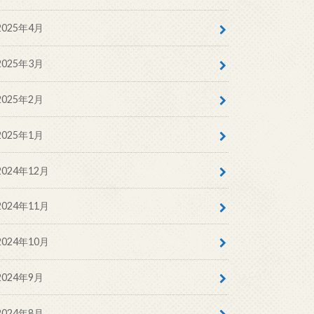
2025年4月
2025年3月
2025年2月
2025年1月
2024年12月
2024年11月
2024年10月
2024年9月
2024年8月