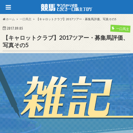
ホーム
一口馬主
【キャロットクラブ】2017ツアー・募集馬評価、写真その5
2017.09.05
一口馬主
【キャロットクラブ】2017ツアー・募集馬評価、
写真その5