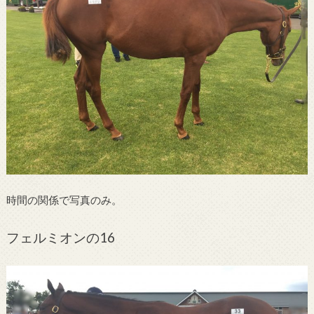
時間の関係で写真のみ。
フェルミオンの16