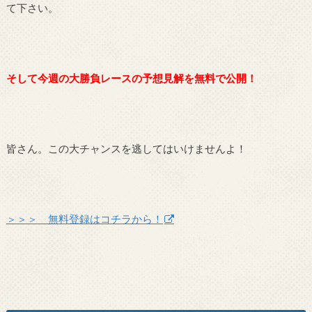
て下さい。
そして今週の大勝負レースの予想見解を無料で公開！
皆さん。この大チャンスを逃してはいけませんよ！
＞＞＞ 無料登録はコチラから！