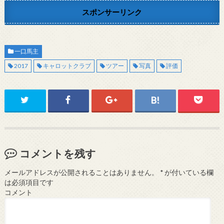
スポンサーリンク
一口馬主
2017
キャロットクラブ
ツアー
写真
評価
コメントを残す
メールアドレスが公開されることはありません。
*
が付いている欄
は必須項目です
コメント