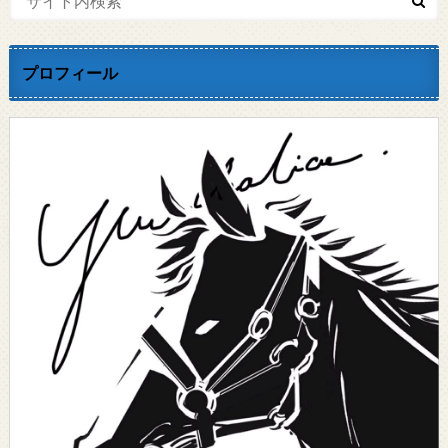
プロフィール