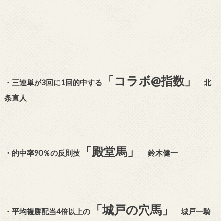
「コラボ@指数」
・三連単が3回に1回的中する
北
条直人
「殿堂馬」
・的中率90％の反則技
鈴木健一
「城戸の穴馬」
・平均複勝配当4倍以上の
城戸一騎