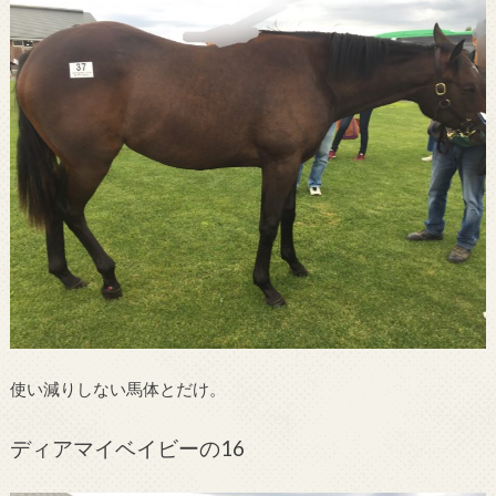
使い減りしない馬体とだけ。
ディアマイベイビーの16