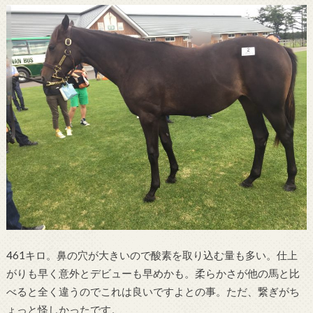
461キロ。鼻の穴が大きいので酸素を取り込む量も多い。仕上
がりも早く意外とデビューも早めかも。柔らかさが他の馬と比
べると全く違うのでこれは良いですよとの事。ただ、繋ぎがち
ょっと怪しかったです。