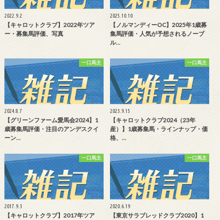
2022.9.2
2025.10.10
【キャロットクラブ】2022年ツア
【ノルマンディーOC】2025年1歳募
ー・募集馬評価、写真
集馬評価・人気が予想されるノーブ
ル…
一口馬主
一口馬主
2024.8.7
2023.9.15
【グリーンファーム愛馬会2024】1
【キャロットクラブ2024（23年
歳募集馬評価・注目のアンデスクイ
産）】1歳募集馬・ラインナップ・価
ーン…
格、…
一口馬主
一口馬主
2017.9.3
2020.6.19
【キャロットクラブ】2017年ツア
【東京サラブレッドクラブ2020】1