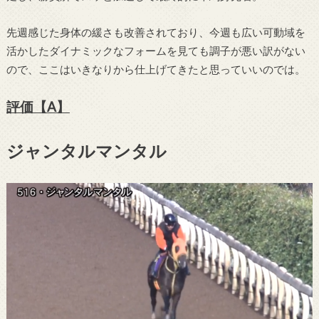
先週感じた身体の緩さも改善されており、今週も広い可動域を
活かしたダイナミックなフォームを見ても調子が悪い訳がない
ので、ここはいきなりから仕上げてきたと思っていいのでは。
評価【A】
ジャンタルマンタル