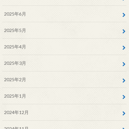
2025年6月
2025年5月
2025年4月
2025年3月
2025年2月
2025年1月
2024年12月
2024年11月