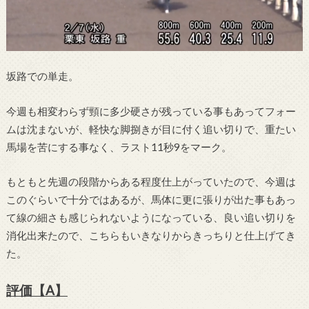
坂路での単走。
今週も相変わらず頸に多少硬さが残っている事もあってフォー
ムは沈まないが、軽快な脚捌きが目に付く追い切りで、重たい
馬場を苦にする事なく、ラスト11秒9をマーク。
もともと先週の段階からある程度仕上がっていたので、今週は
このぐらいで十分ではあるが、馬体に更に張りが出た事もあっ
て線の細さも感じられないようになっている、良い追い切りを
消化出来たので、こちらもいきなりからきっちりと仕上げてき
た。
評価【A】