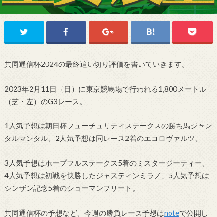
共同通信杯2024の最終追い切り評価を書いていきます。
2023年2月11日（日）に東京競馬場で行われる1,800メートル
（芝・左）のG3レース。
1人気予想は朝日杯フューチュリティステークスの勝ち馬ジャン
タルマンタル、2人気予想は同レース2着のエコロヴァルツ、
3人気予想はホープフルステークス5着のミスタージーティー、
4人気予想は初戦を快勝したジャスティンミラノ、5人気予想は
シンザン記念5着のショーマンフリート。
共同通信杯の予想など、今週の勝負レース予想は
note
で公開し