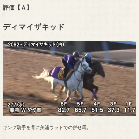
評価【Ａ】
ディマイザキッド
キング騎手を背に美浦ウッドでの併せ馬。