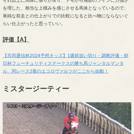
それ以上に馬体に張りが戻り、トモから飛節のラインに力強さ
を増した、相当な上積みを感じさせる馬体となっているので、
単純な前走との仕上がりでの比較になると比べ物にならないぐ
らい仕上がったと思っていい。
評価【A】
【共同通信杯2024予想オッズ】1週前追い切り・調教評価・朝
日杯フューチュリティステークスの勝ち馬ジャンタルマンタ
ル、同レース2着のエコロヴァルツがここから始動！
ミスタージーティー