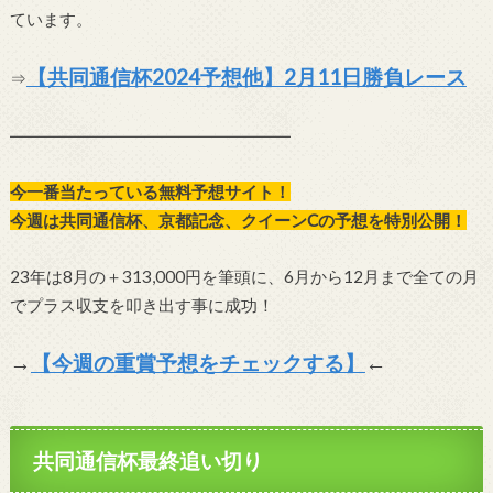
ています。
【共同通信杯2024予想他】2月11日勝負レース
⇒
━━━━━━━━━━━━━━━━━
今一番当たっている無料予想サイト！
今週は共同通信杯、京都記念、クイーンCの予想を特別公開！
23年は8月の＋313,000円を筆頭に、6月から12月まで全ての月
でプラス収支を叩き出す事に成功！
→
【今週の重賞予想をチェックする】
←
共同通信杯最終追い切り