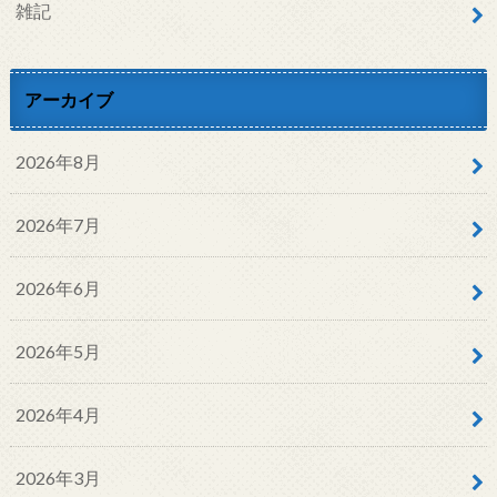
雑記
アーカイブ
2026年8月
2026年7月
2026年6月
2026年5月
2026年4月
2026年3月