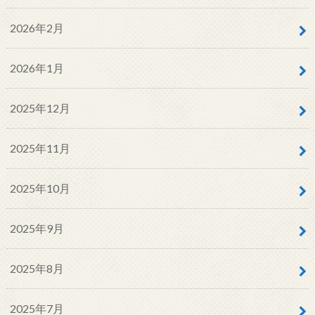
2026年2月
2026年1月
2025年12月
2025年11月
2025年10月
2025年9月
2025年8月
2025年7月