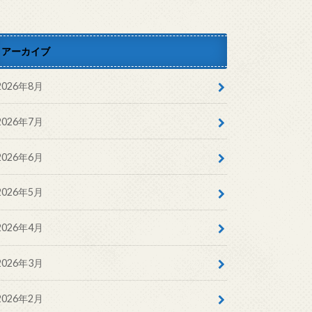
アーカイブ
2026年8月
2026年7月
2026年6月
2026年5月
2026年4月
2026年3月
2026年2月