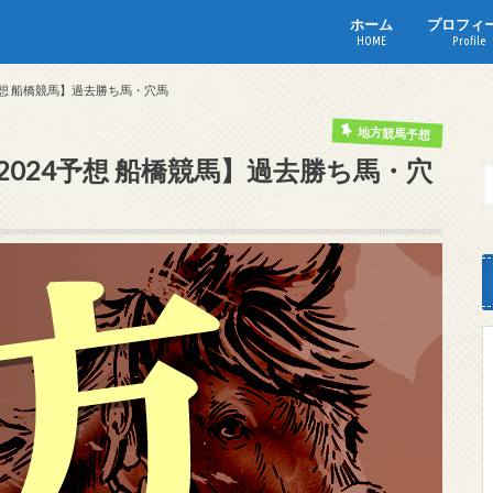
ホーム
プロフィ
HOME
Profile
予想 船橋競馬】過去勝ち馬・穴馬
地方競馬予想
024予想 船橋競馬】過去勝ち馬・穴