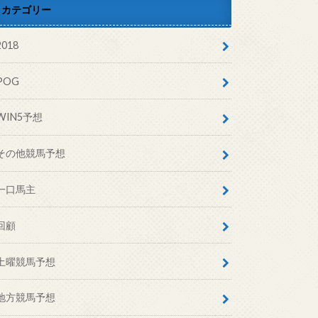
カテゴリー
2018
POG
WIN5予想
その他競馬予想
一口馬主
回顧
土曜競馬予想
地方競馬予想