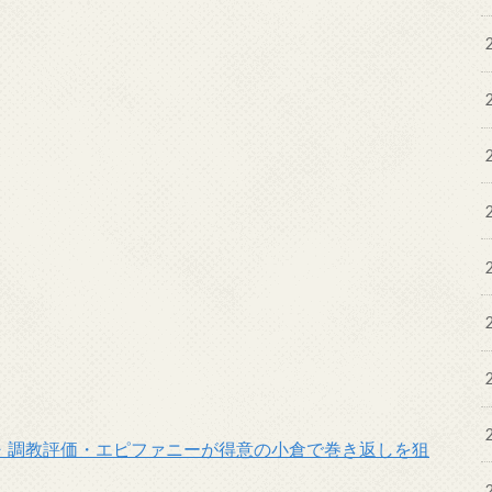
り・調教評価・エピファニーが得意の小倉で巻き返しを狙