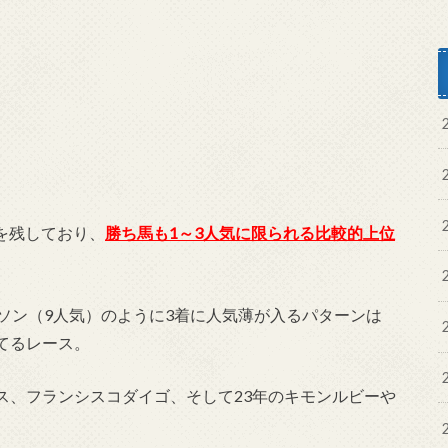
績を残しており、
勝ち馬も1～3人気に限られる比較的上位
ソン（9人気）のように3着に人気薄が入るパターンは
てるレース。
ス、フランシスコダイゴ、そして23年のキモンルビーや