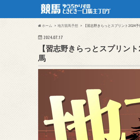
ホーム
地方競馬予想
【習志野きらっとスプリント2024
2024.07.17
【習志野きらっとスプリント2
馬