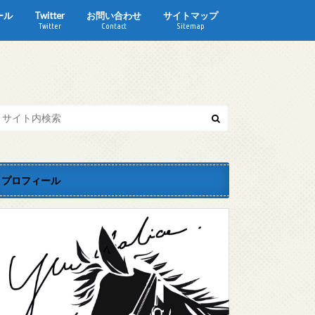
ール
Twitter
お問い合わせ
サイトマップ
Twitter
Contact
Sitemap
プロフィール