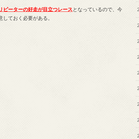
リピーターの好走が目立つレース
となっているので、今
意しておく必要がある。