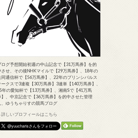
ブログ予想開始初週の中山記念で【31万馬券】を的
中させ、その後NHKマイルで【29万馬券】、18年の
共同通信杯で【56万馬券】、22年のプリンシパルス
テークスで3連複【30万馬券】3連単【140万馬券】、
25年の愛知杯で【13万馬券】、湘南Sで【41万馬
券】、中京記念で【36万馬券】を的中させた管理
人、ゆうちゃりすの競馬ブログ
→詳しいプロフィールはこちら