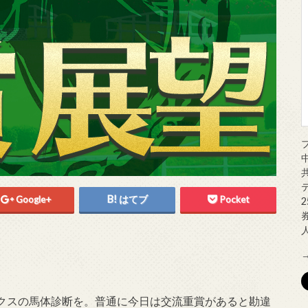
Google+
はてブ
Pocket
クスの馬体診断を。普通に今日は交流重賞があると勘違