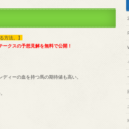
げる方法。】
テークスの予想見解を無料で公開！
ンディーの血を持つ馬の期待値も高い。
つ。