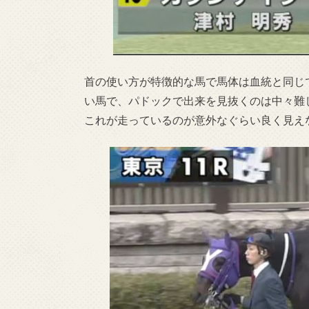
首の使い方が特徴的な馬で馬体は血統と同じ
い馬で、パドックで出来を見抜くのは中々難
これが走っているのが意外なぐらい良く見え