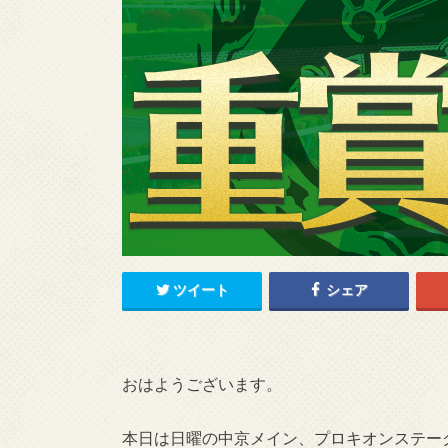
ツイート
シェア
おはようございます。
本日は日曜の中京メイン、プロキオンステー