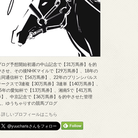
ブログ予想開始初週の中山記念で【31万馬券】を的
中させ、その後NHKマイルで【29万馬券】、18年の
共同通信杯で【56万馬券】、22年のプリンシパルス
テークスで3連複【30万馬券】3連単【140万馬券】、
25年の愛知杯で【13万馬券】、湘南Sで【41万馬
券】、中京記念で【36万馬券】を的中させた管理
人、ゆうちゃりすの競馬ブログ
→詳しいプロフィールはこちら