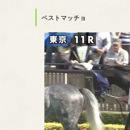
ベストマッチョ