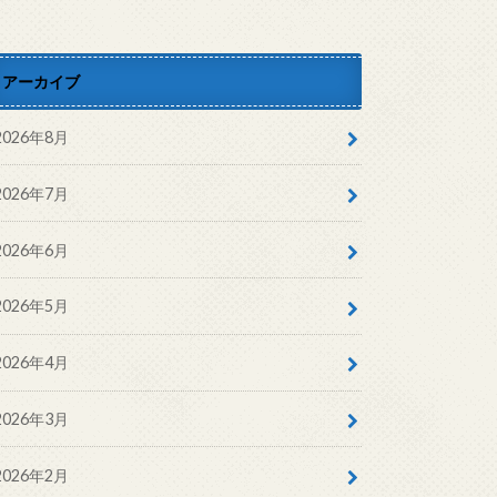
アーカイブ
2026年8月
2026年7月
2026年6月
2026年5月
2026年4月
2026年3月
2026年2月