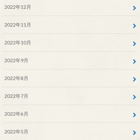
2022年12月
2022年11月
2022年10月
2022年9月
2022年8月
2022年7月
2022年6月
2022年5月