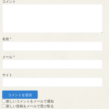
コメント
名前
*
メール
*
サイト
新しいコメントをメールで通知
新しい投稿をメールで受け取る