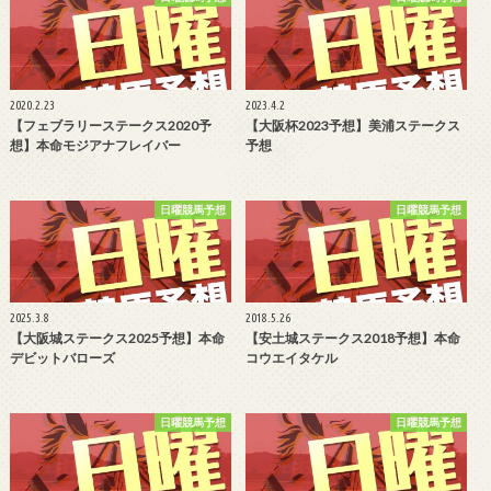
2020.2.23
2023.4.2
【フェブラリーステークス2020予
【大阪杯2023予想】美浦ステークス
想】本命モジアナフレイバー
予想
日曜競馬予想
日曜競馬予想
2025.3.8
2018.5.26
【大阪城ステークス2025予想】本命
【安土城ステークス2018予想】本命
デビットバローズ
コウエイタケル
日曜競馬予想
日曜競馬予想