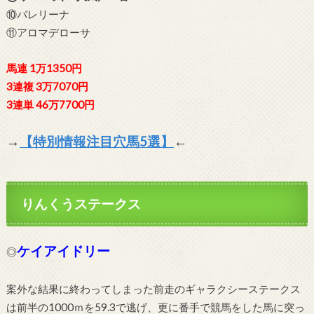
⑩バレリーナ
⑪アロマデローサ
馬連 1万1350円
3連複 3万7070円
3連単 46万7700円
→
【特別情報注目穴馬5選】
←
りんくうステークス
ケイアイドリー
◎
案外な結果に終わってしまった前走のギャラクシーステークス
は前半の1000ｍを59.3で逃げ、更に番手で競馬をした馬に突っ