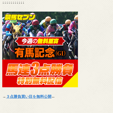
↓↓↓↓↓↓↓↓↓↓↓
→
３点勝負買い目を無料公開
←