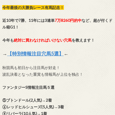
今年最後の大勝負レース有馬記念！
近10年で7勝、11年には3連単
7万8260円的中
など、超が付くド
ル箱G1！
今年も
絶対に買わなければいけない穴馬
を教えます！
→
【特別情報注目穴馬5選】
←
秋競馬も初日から注目馬が好走！
波乱決着となった重賞も情報馬が上位を独占！
ファンタジーS情報注目馬５選
⑤ブトンドール(2人気)→2着
⑥レッドヒルシューズ(5人気)→3着
⑧リバーラ(10人気)→1着