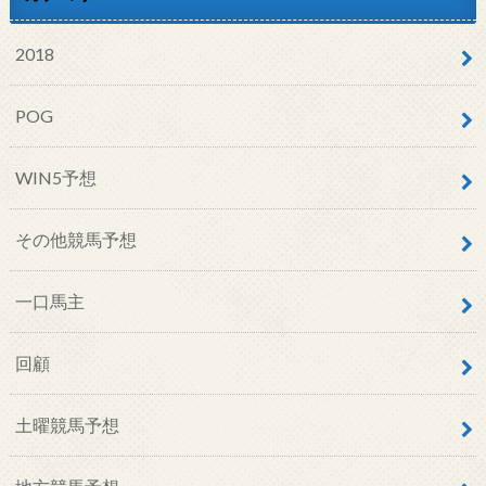
2018
POG
WIN5予想
その他競馬予想
一口馬主
回顧
土曜競馬予想