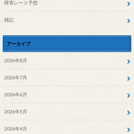
障害レース予想
雑記
アーカイブ
2026年8月
2026年7月
2026年6月
2026年5月
2026年4月