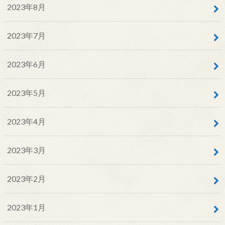
2023年8月
2023年7月
2023年6月
2023年5月
2023年4月
2023年3月
2023年2月
2023年1月