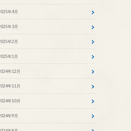
2025年4月
2025年3月
2025年2月
2025年1月
2024年12月
2024年11月
2024年10月
2024年9月
2024年8月