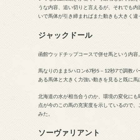
うな内容、追い切りと言えるが、それでも内
いで馬体が引き締まればまた動きも大きく違
ジャックドール
函館ウッドチップコースで併せ馬という内容
馬なりのまま5ハロン67秒5－12秒7で調
ある馬体と大きく力強い動きを見ると既に馬
北海道の水が相当合うのか、環境の変化にも
点が今のこの馬の充実度を示しているので、
みた。
ソーヴァリアント