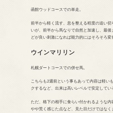
函館ウッドコースでの単走。
前半から軽く流す、息を整える程度の追い切
いが、前半から馬なりで自然と加速し、最後
どが良い刺激になれば能力的にはそろそろ変
ウインマリリン
札幌ダートコースでの併せ馬。
こちらも2週前という事もあって内容は軽いも
クするなど、出来は高いレベルで安定してい
ただ、格下の相手に食らい付かれるような内
やや荒く感じた点など、見た目だけではなく