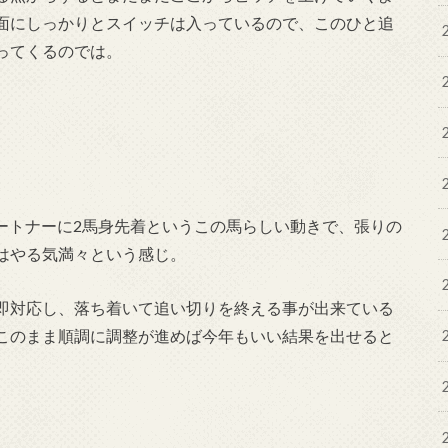
面にしっかりとスイッチは入っているので、このひと追
ってくるのでは。
。
教パートナーに2馬身先着というこの馬らしい動きで、張りの
はやる気満々という感じ。
即対応し、落ち着いて追い切りを終える事が出来ている
このまま順調に調整が進めば今年もいい結果を出せると