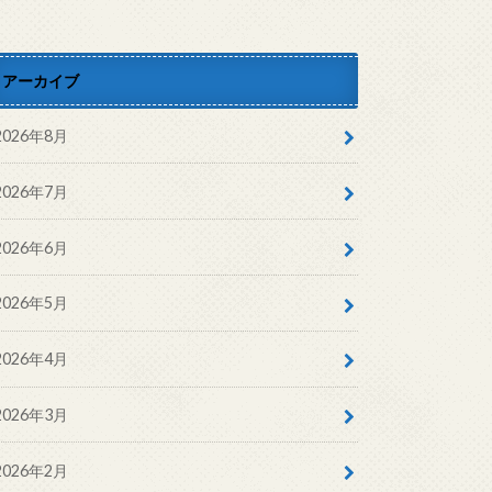
アーカイブ
2026年8月
2026年7月
2026年6月
2026年5月
2026年4月
2026年3月
2026年2月