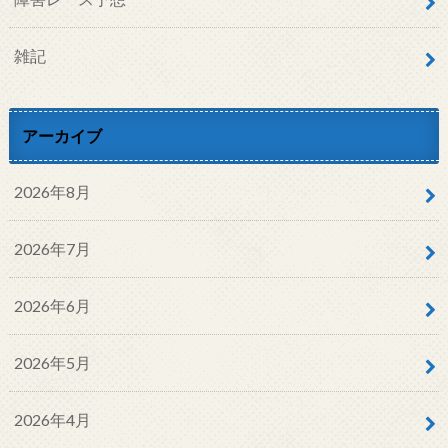
雑記
アーカイブ
2026年8月
2026年7月
2026年6月
2026年5月
2026年4月