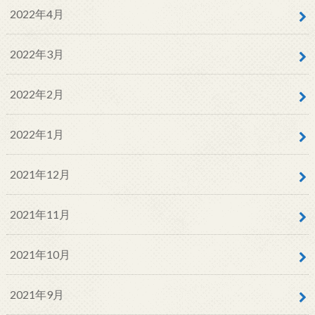
2022年4月
2022年3月
2022年2月
2022年1月
2021年12月
2021年11月
2021年10月
2021年9月