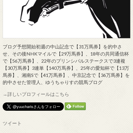
ブログ予想開始初週の中山記念で【31万馬券】を的中さ
せ、その後NHKマイルで【29万馬券】、18年の共同通信杯
で【56万馬券】、22年のプリンシパルステークスで3連複
【30万馬券】3連単【140万馬券】、25年の愛知杯で【13万
馬券】、湘南Sで【41万馬券】、中京記念で【36万馬券】を
的中させた管理人、ゆうちゃりすの競馬ブログ
→詳しいプロフィールはこちら
ツイート