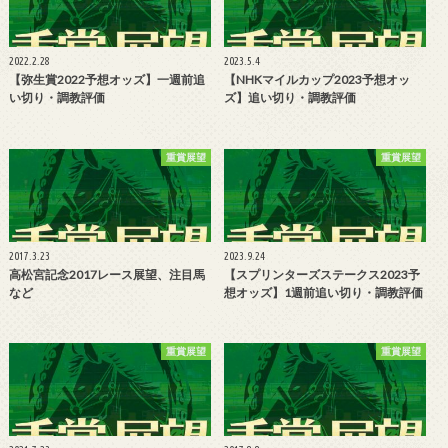
2022.2.28
2023.5.4
【弥生賞2022予想オッズ】一週前追
【NHKマイルカップ2023予想オッ
い切り・調教評価
ズ】追い切り・調教評価
重賞展望
重賞展望
2017.3.23
2023.9.24
高松宮記念2017レース展望、注目馬
【スプリンターズステークス2023予
など
想オッズ】1週前追い切り・調教評価
重賞展望
重賞展望