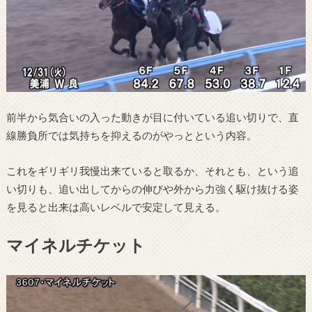
前半から気合いの入った動きが目に付いている追い切りで、直
線勝負所では気持ちを抑えるのがやっとという内容。
これをギリギリ我慢出来ていると取るか、それとも、という追
い切りも、追い出してからの伸びや外から力強く駆け抜ける姿
を見ると出来は高いレベルで安定して見える。
マイネルチケット