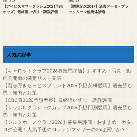
2021.7.23
2017.8.8
【アイビスサマーダッシュ2021予想
【関屋記念2017】過去データ・ブラ
オッズ】最終追い切り・調教評価
ックムーン他馬体診断
人気の記事
【キャロットクラブ2026募集馬評価】おすすめ・写真・動
画公開前の確定リスト発表！
【習志野きらっとスプリント2026予想 船橋競馬】過去勝ち
馬・傾向と対策
【CBC賞2026予想考察】最終追い切り・調教評価
【サッポロクラシックカップ2026予想 門別競馬】過去勝ち
馬・傾向と対策
【シルクホースクラブ2026】募集馬評価・おすすめ・カタ
ログ公開！人気予想のロッテンマイヤーの25は買いか？