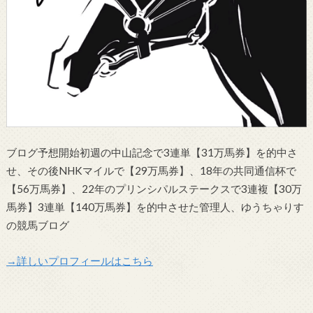
ブログ予想開始初週の中山記念で3連単【31万馬券】を的中さ
せ、その後NHKマイルで【29万馬券】、18年の共同通信杯で
【56万馬券】、22年のプリンシパルステークスで3連複【30万
馬券】3連単【140万馬券】を的中させた管理人、ゆうちゃりす
の競馬ブログ
→詳しいプロフィールはこちら