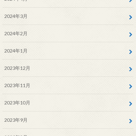
2024年3月
2024年2月
2024年1月
2023年12月
2023年11月
2023年10月
2023年9月