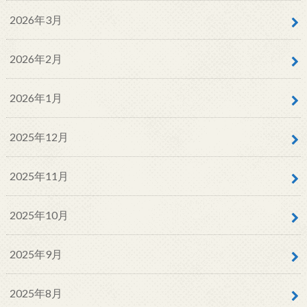
2026年3月
2026年2月
2026年1月
2025年12月
2025年11月
2025年10月
2025年9月
2025年8月