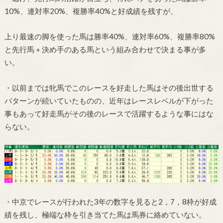
10%、連対率20%、複勝率40%と好成績を残すが、
上り最速の脚を使った馬は勝率40%、連対率60%、複勝率80%
と先行馬＋決め手のある馬という組み合わせで決まる事が多
い。
・以前までは牝馬でこのレースを好走した馬はその後出世する
パターンが続いていたものの、近年はレースレベルが下がった
事もあって好走馬がその後のレースで活躍するような事にはな
らない。
・中京でレースが行われた3年の数字を見ると2，7，8枠が好成
績を残し、極端な枠を引き当てた馬は馬券に絡めていない。