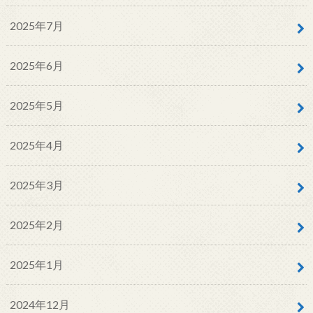
2025年7月
2025年6月
2025年5月
2025年4月
2025年3月
2025年2月
2025年1月
2024年12月