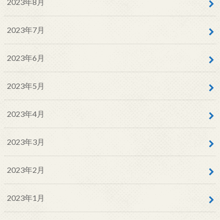
2023年8月
2023年7月
2023年6月
2023年5月
2023年4月
2023年3月
2023年2月
2023年1月