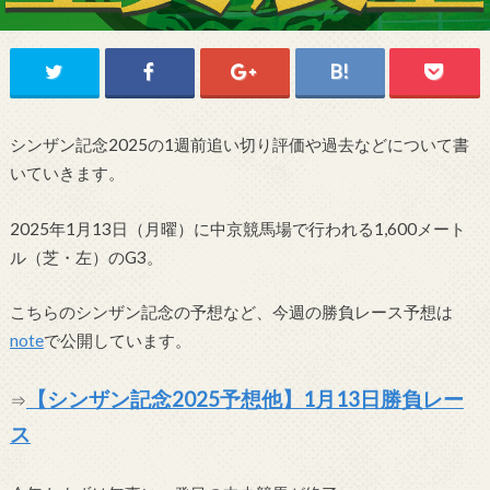
シンザン記念2025の1週前追い切り評価や過去などについて書
いていきます。
2025年1月13日（月曜）に中京競馬場で行われる1,600メート
ル（芝・左）のG3。
こちらのシンザン記念の予想など、今週の勝負レース予想は
note
で公開しています。
【シンザン記念2025予想他】1月13日勝負レー
⇒
ス