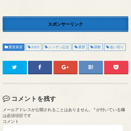
スポンサーリンク
重賞展望
2025
シンザン記念
展望
調教
追い切り
コメントを残す
メールアドレスが公開されることはありません。
*
が付いている欄
は必須項目です
コメント