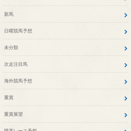
新馬
日曜競馬予想
未分類
次走注目馬
海外競馬予想
重賞
重賞展望
障害レース予想