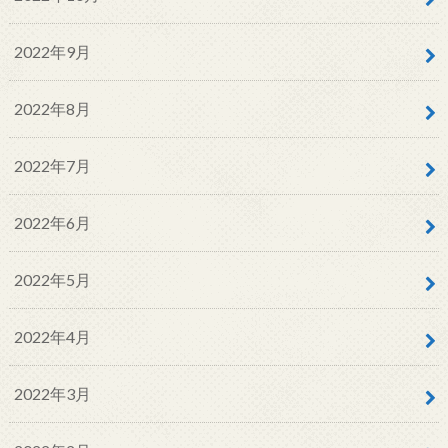
2022年9月
2022年8月
2022年7月
2022年6月
2022年5月
2022年4月
2022年3月