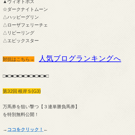
▲ヴィオトポス
☆ダークナイトムーン
△ハッピーグリン
△ローザフェリーチェ
△リビーリング
△エピックスター
人気ブログランキングへ
対抗はこちら→
□■□■□■□■□■□■□■□■□
第32回 根岸Ｓ(G3)
万馬券を狙い撃つ【３連単勝負馬券】
を特別無料公開！
→
ココをクリック！
←