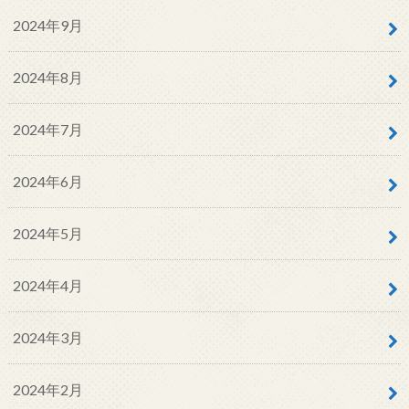
2024年9月
2024年8月
2024年7月
2024年6月
2024年5月
2024年4月
2024年3月
2024年2月