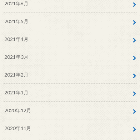
2021年6月
2021年5月
2021年4月
2021年3月
2021年2月
2021年1月
2020年12月
2020年11月