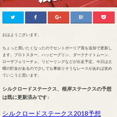
おはようございます。
ちょっと買いたくなったのでセントポーリア賞を追加で更新し
ます。プロトスター、ハッピーグリン、ダークナイトムーン、
ローザフェリーチェ、リビーリングなどが出走予定。今日は土
曜の貯金があるので少しでも事故りそうなレースがあれば攻め
ていこうと思います。
シルクロードステークス、根岸ステークスの予想
は既に更新済みです↓
シルクロードステークス2018予想