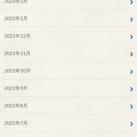
2022年2月
2022年1月
2021年12月
2021年11月
2021年10月
2021年9月
2021年8月
2021年7月