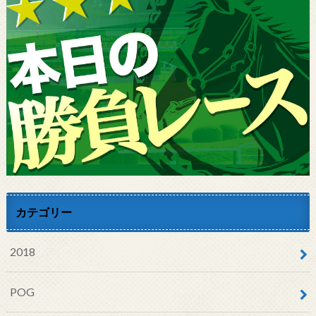
カテゴリー
2018
POG