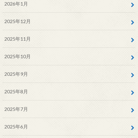
2026年1月
2025年12月
2025年11月
2025年10月
2025年9月
2025年8月
2025年7月
2025年6月