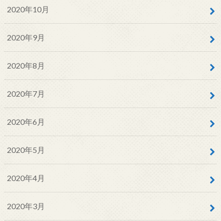
2020年10月
2020年9月
2020年8月
2020年7月
2020年6月
2020年5月
2020年4月
2020年3月