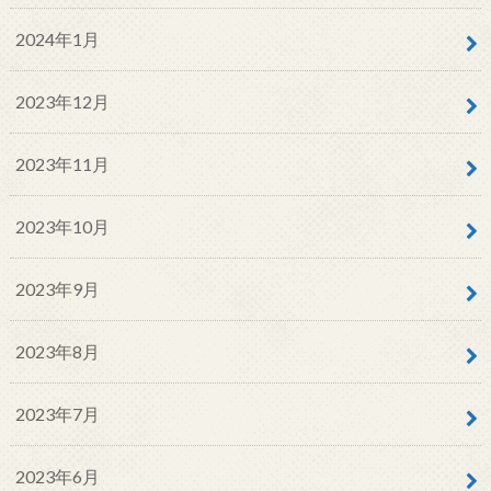
2024年1月
2023年12月
2023年11月
2023年10月
2023年9月
2023年8月
2023年7月
2023年6月