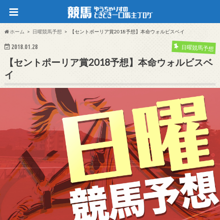
ホーム
日曜競馬予想
【セントポーリア賞2018予想】本命ウォルビスベイ
2018.01.28
日曜競馬予想
【セントポーリア賞2018予想】本命ウォルビスベ
イ