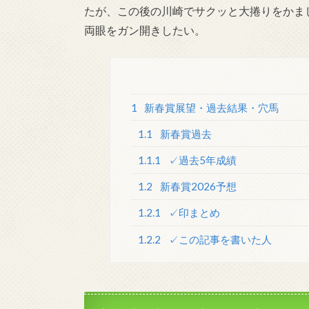
たが、この後の川崎でサクッと大捲りをかま
両眼をガン開きしたい。
1
新春賞展望・過去結果・穴馬
1.1
新春賞過去
1.1.1
✓過去5年成績
1.2
新春賞2026予想
1.2.1
✓印まとめ
1.2.2
✓この記事を書いた人