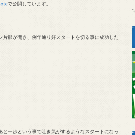
note
で公開しています。
ン片眼が開き、例年通り好スタートを切る事に成功した
。
あと一歩という事で吐き気がするようなスタートになっ