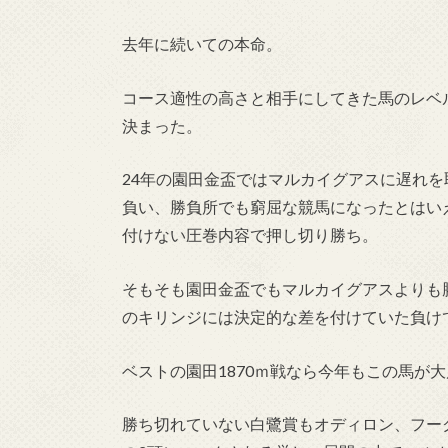
去年に続いての本命。
コース適性の高さと相手にしてきた馬のレベ
決まった。
24年の園田金盃ではマルカイグアスに遅れを
負い、勝負所でも窮屈な競馬になったとはい
付けない圧巻内容で押し切り勝ち。
そもそも園田金盃でも
マルカイグアスよりも
のキリンジには決定的な差を付けていた負け
ベストの園田1870ｍ戦なら今年もこの馬が
勝ち切れていない白鷺賞もオディロン、フー