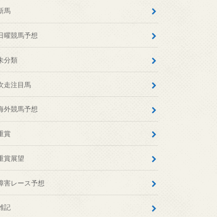
新馬
日曜競馬予想
未分類
次走注目馬
海外競馬予想
重賞
重賞展望
障害レース予想
雑記