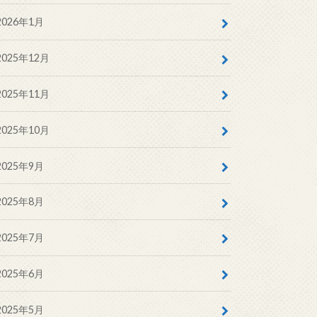
2026年1月
2025年12月
2025年11月
2025年10月
2025年9月
2025年8月
2025年7月
2025年6月
2025年5月