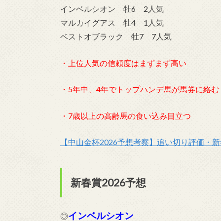
インベルシオン 牡6 2人気
マルカイグアス 牡4 1人気
ベストオブラック 牡7 7人気
・上位人気の信頼度はまずまず高い
・5年中、4年でトップハンデ馬が馬券に絡む
・7歳以上の高齢馬の食い込み目立つ
【中山金杯2026予想考察】追い切り評価・
新春賞2026予想
インベルシオン
◎