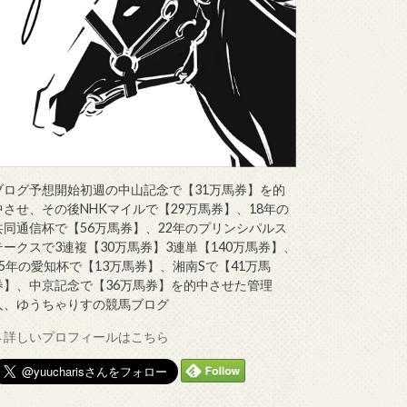
ブログ予想開始初週の中山記念で【31万馬券】を的
中させ、その後NHKマイルで【29万馬券】、18年の
共同通信杯で【56万馬券】、22年のプリンシパルス
テークスで3連複【30万馬券】3連単【140万馬券】、
25年の愛知杯で【13万馬券】、湘南Sで【41万馬
券】、中京記念で【36万馬券】を的中させた管理
人、ゆうちゃりすの競馬ブログ
→詳しいプロフィールはこちら