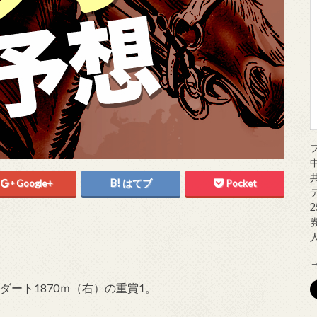
Google+
はてブ
Pocket
ダート1870ｍ（右）の重賞1。