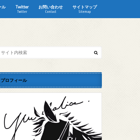
ール
Twitter
お問い合わせ
サイトマップ
Twitter
Contact
Sitemap
プロフィール