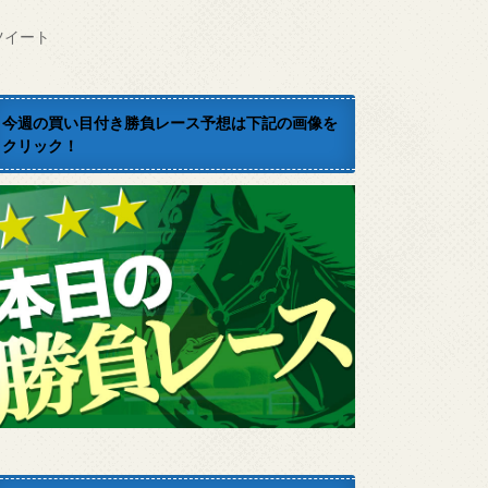
ツイート
今週の買い目付き勝負レース予想は下記の画像を
クリック！