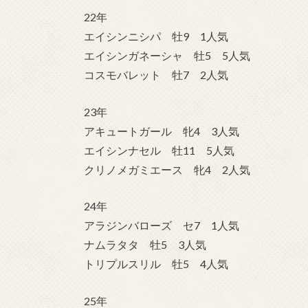
22年
エイシンニシパ 牡9 1人気
エイシンガネーシャ 牡5 5人気
コスモバレット 牡7 2人気
23年
アキュートガール 牝4 3人気
エイシンナセル 牡11 5人気
クリノメガミエース 牝4 2人気
24年
アラジンバローズ セ7 1人気
ナムラタタ 牡5 3人気
トリプルスリル 牡5 4人気
25年