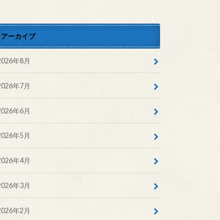
アーカイブ
2026年8月
2026年7月
2026年6月
2026年5月
2026年4月
2026年3月
2026年2月