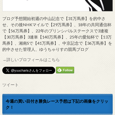
ブログ予想開始初週の中山記念で【31万馬券】を的中さ
せ、その後NHKマイルで【29万馬券】、18年の共同通信杯
で【56万馬券】、22年のプリンシパルステークスで3連複
【30万馬券】3連単【140万馬券】、25年の愛知杯で【13万
馬券】、湘南Sで【41万馬券】、中京記念で【36万馬券】を
的中させた管理人、ゆうちゃりすの競馬ブログ
→詳しいプロフィールはこちら
ツイート
今週の買い目付き勝負レース予想は下記の画像をクリッ
ク！