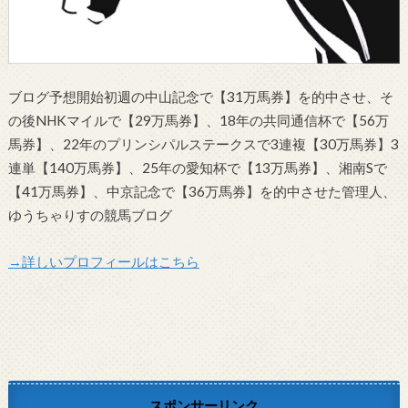
ブログ予想開始初週の中山記念で【31万馬券】を的中させ、そ
の後NHKマイルで【29万馬券】、18年の共同通信杯で【56万
馬券】、22年のプリンシパルステークスで3連複【30万馬券】3
連単【140万馬券】、25年の愛知杯で【13万馬券】、湘南Sで
【41万馬券】、中京記念で【36万馬券】を的中させた管理人、
ゆうちゃりすの競馬ブログ
→詳しいプロフィールはこちら
スポンサーリンク