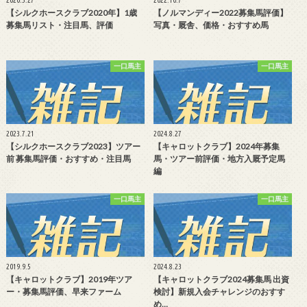
2020.5.27
2022.10.7
【シルクホースクラブ2020年】1歳
【ノルマンディー2022募集馬評価】
募集馬リスト・注目馬、評価
写真・厩舎、価格・おすすめ馬
一口馬主
一口馬主
2023.7.21
2024.8.27
【シルクホースクラブ2023】ツアー
【キャロットクラブ】2024年募集
前 募集馬評価・おすすめ・注目馬
馬・ツアー前評価・地方入厩予定馬
編
一口馬主
一口馬主
2019.9.5
2024.8.23
【キャロットクラブ】2019年ツア
【キャロットクラブ2024募集馬 出資
ー・募集馬評価、早来ファーム
検討】新規入会チャレンジのおすす
め…