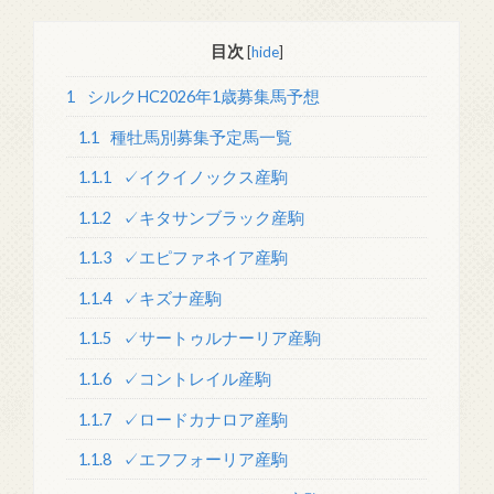
目次
[
hide
]
1
シルクHC2026年1歳募集馬予想
1.1
種牡馬別募集予定馬一覧
1.1.1
✓イクイノックス産駒
1.1.2
✓キタサンブラック産駒
1.1.3
✓エピファネイア産駒
1.1.4
✓キズナ産駒
1.1.5
✓サートゥルナーリア産駒
1.1.6
✓コントレイル産駒
1.1.7
✓ロードカナロア産駒
1.1.8
✓エフフォーリア産駒