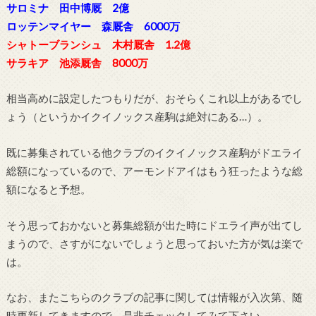
サロミナ 田中博厩 2億
ロッテンマイヤー 森厩舎 6000万
シャトーブランシュ 木村厩舎 1.2億
サラキア 池添厩舎 8000万
相当高めに設定したつもりだが、おそらくこれ以上があるでし
ょう（というかイクイノックス産駒は絶対にある…）。
既に募集されている他クラブのイクイノックス産駒がドエライ
総額になっているので、アーモンドアイはもう狂ったような総
額になると予想。
そう思っておかないと募集総額が出た時にドエライ声が出てし
まうので、さすがにないでしょうと思っておいた方が気は楽で
は。
なお、またこちらのクラブの記事に関しては情報が入次第、随
時更新してきますので、是非チェックしてみて下さい。