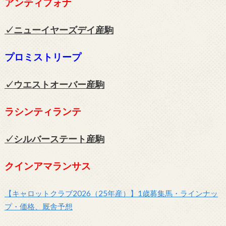
アンティフォナ
✓ニューイヤーズデイ
産駒
プロミストリープ
✓ウエストオーバー
産駒
ラシンティランテ
✓シルバーステート
産駒
クインアマランサス
【キャロットクラブ2026（25年産）】1歳募集馬・ラインナッ
プ・価格、厩舎予想