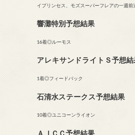
イプリンセス、モズスーパーフレアの一週前
響灘特別予想結果
16着◎ルーモス
アレキサンドライトＳ予想結
1着◎フィードバック
石清水ステークス予想結果
10着◎ユニコーンライオン
ＡＪＣＣ予想結果