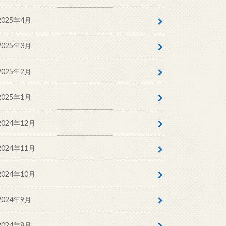
2025年4月
2025年3月
2025年2月
2025年1月
2024年12月
2024年11月
2024年10月
2024年9月
2024年8月