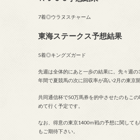
7着◎ウラヌスチャーム
東海ステークス予想結果
5着◎キングズガード
先週は全体的にあと一歩の結果に。先々週の
年間で夏競馬の次に回収率が高い2月の東京
共同通信杯で50万馬券を的中させたのもこ
めて行く予定です。
なお、得意の東京1400ｍ戦の予想に関して
もご期待下さい。