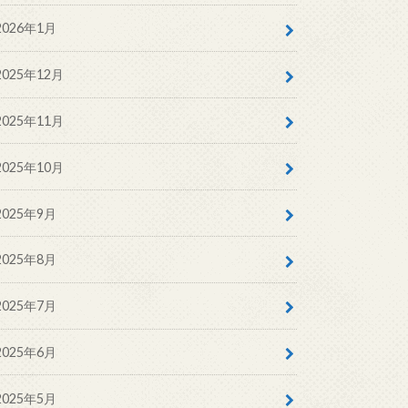
2026年1月
2025年12月
2025年11月
2025年10月
2025年9月
2025年8月
2025年7月
2025年6月
2025年5月