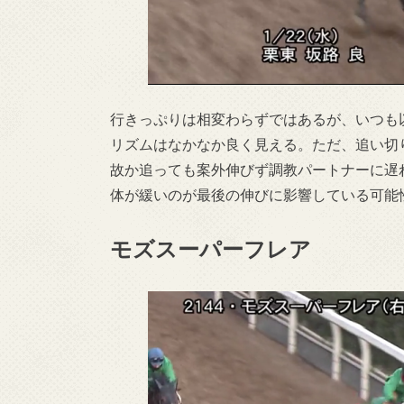
行きっぷりは相変わらずではあるが、いつも
リズムはなかなか良く見える。ただ、追い切
故か追っても案外伸びず調教パートナーに遅
体が緩いのが最後の伸びに影響している可能
モズスーパーフレア