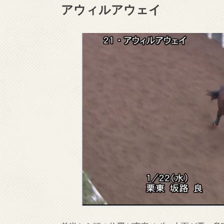
アウィルアウェイ