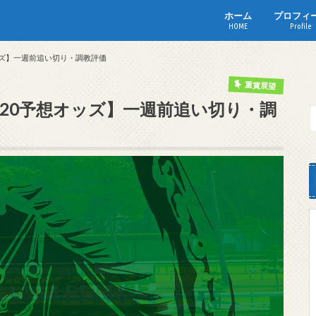
ホーム
プロフィ
HOME
Profile
ッズ】一週前追い切り・調教評価
重賞展望
20予想オッズ】一週前追い切り・調