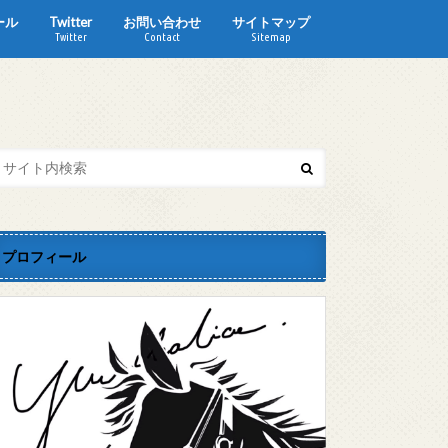
ール
Twitter
お問い合わせ
サイトマップ
Twitter
Contact
Sitemap
プロフィール