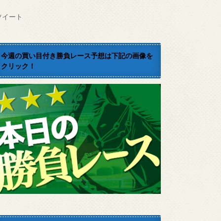
ツイート
今週の買い目付き勝負レース予想は下記の画像を
クリック！