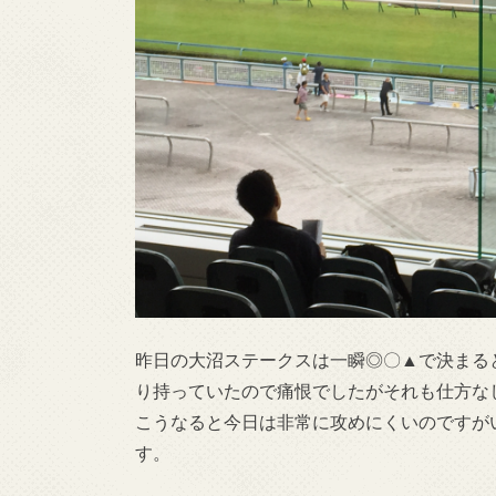
昨日の大沼ステークスは一瞬◎〇▲で決まる
り持っていたので痛恨でしたがそれも仕方な
こうなると今日は非常に攻めにくいのですが
す。