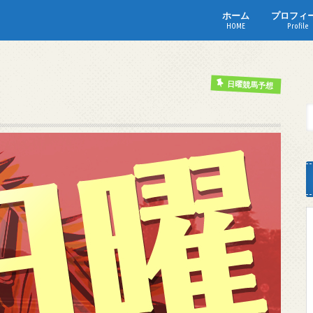
ホーム
プロフィ
HOME
Profile
日曜競馬予想