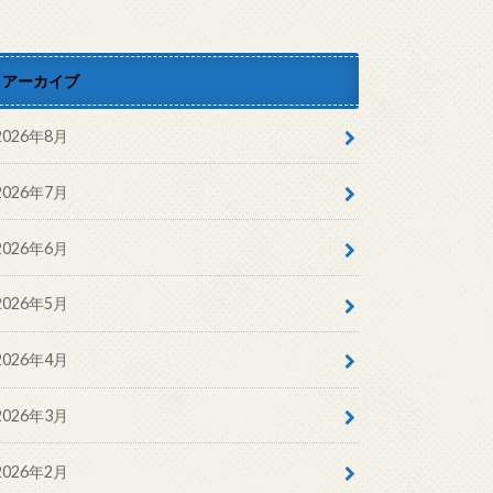
アーカイブ
2026年8月
2026年7月
2026年6月
2026年5月
2026年4月
2026年3月
2026年2月