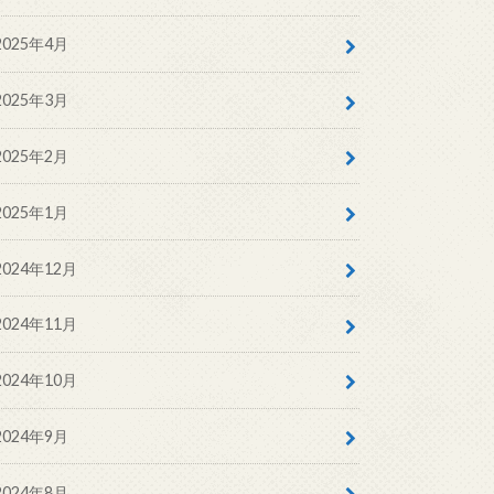
2025年4月
2025年3月
2025年2月
2025年1月
2024年12月
2024年11月
2024年10月
2024年9月
2024年8月