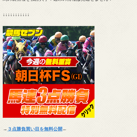
↓↓↓↓↓↓↓↓↓↓↓
→
３点勝負買い目を無料公開
←