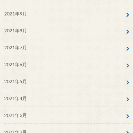
2021年9月
2021年8月
2021年7月
2021年6月
2021年5月
2021年4月
2021年3月
2021年2月