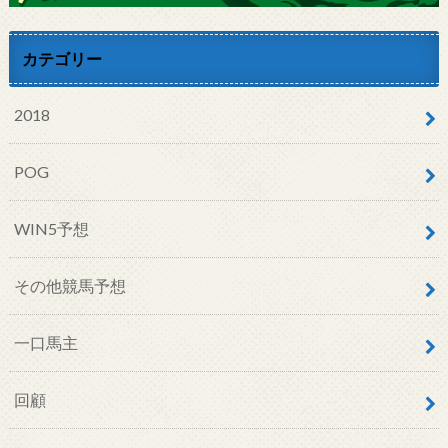
カテゴリー
2018
POG
WIN5予想
その他競馬予想
一口馬主
回顧