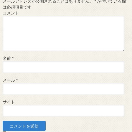
メールアドレスが公開されることはありません。
*
が付いている欄
は必須項目です
コメント
名前
*
メール
*
サイト