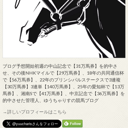
ブログ予想開始初週の中山記念で【31万馬券】を的中さ
せ、その後NHKマイルで【29万馬券】、18年の共同通信杯
で【56万馬券】、22年のプリンシパルステークスで3連複
【30万馬券】3連単【140万馬券】、25年の愛知杯で【13万
馬券】、湘南Sで【41万馬券】、中京記念で【36万馬券】を
的中させた管理人、ゆうちゃりすの競馬ブログ
→詳しいプロフィールはこちら