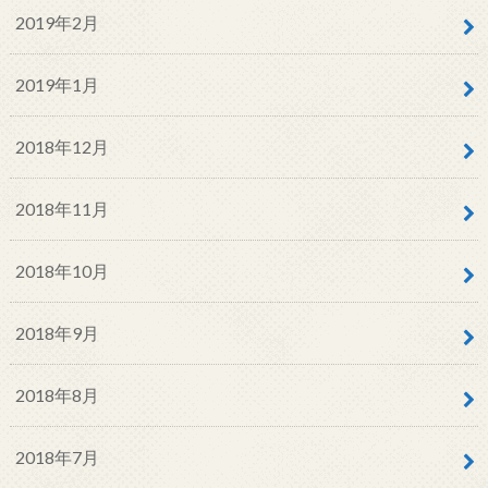
2019年2月
2019年1月
2018年12月
2018年11月
2018年10月
2018年9月
2018年8月
2018年7月