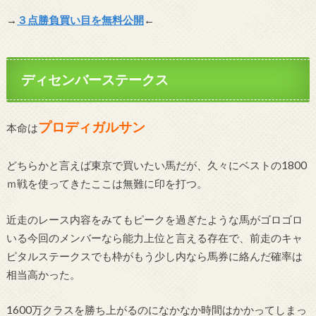
→
３点勝負買い目を無料公開
←
ディセンバーステークス
プロディガルサン
本命は
どちらかと言えば東京で買いたい馬だが、久々にベストの1800
ｍ戦を使ってきたここは無難に印を打つ。
近走のレース内容をみてもピークを過ぎたような馬がゴロゴロ
いる今回のメンバーなら能力上位と言える存在で、前走のキャ
ピタルステークスでも枠がもう少し内なら馬券に絡んだ確率は
相当高かった。
1600万クラスを勝ち上がるのになかなか時間はかかってしまっ