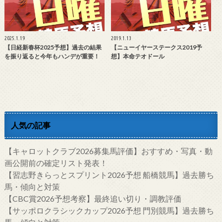
2025.1.19
2019.1.13
【日経新春杯2025予想】過去の結果
【ニューイヤーステークス2019予
を振り返ると今年もハンデが重要！
想】本命テオドール
人気の記事
【キャロットクラブ2026募集馬評価】おすすめ・写真・動
画公開前の確定リスト発表！
【習志野きらっとスプリント2026予想 船橋競馬】過去勝ち
馬・傾向と対策
【CBC賞2026予想考察】最終追い切り・調教評価
【サッポロクラシックカップ2026予想 門別競馬】過去勝ち