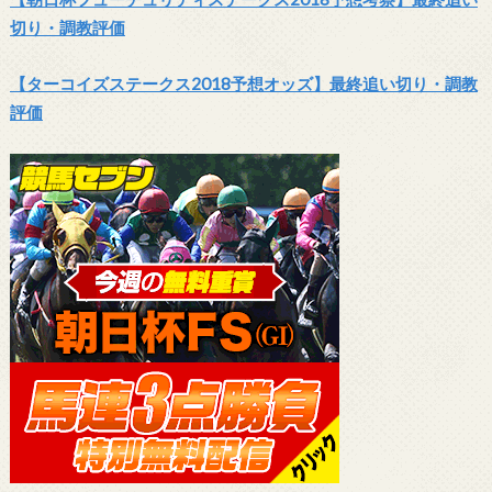
切り・調教評価
【ターコイズステークス2018予想オッズ】最終追い切り・調教
評価