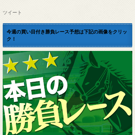
ツイート
今週の買い目付き勝負レース予想は下記の画像をクリッ
ク！