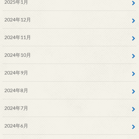
2025年1月
2024年12月
2024年11月
2024年10月
2024年9月
2024年8月
2024年7月
2024年6月