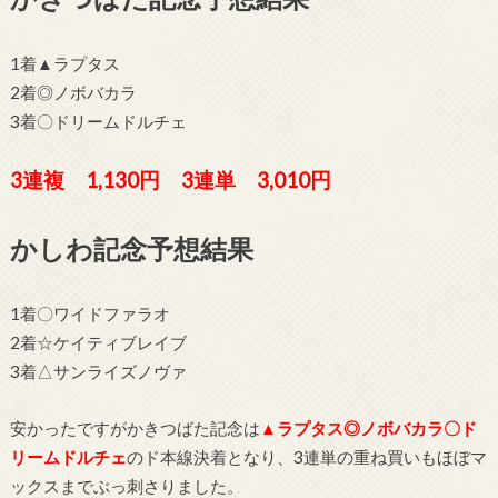
1着▲ラプタス
2着◎ノボバカラ
3着〇ドリームドルチェ
3連複 1,130円 3連単 3,010円
かしわ記念予想結果
1着〇ワイドファラオ
2着☆ケイティブレイブ
3着△サンライズノヴァ
安かったですがかきつばた記念は
▲ラプタス◎ノボバカラ〇ド
リームドルチェ
のド本線決着となり、3連単の重ね買いもほぼマ
ックスまでぶっ刺さりました。