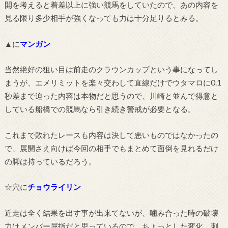
開を考えると着差以上に強い競馬をしていたので、あの内容を
見る限り多少相手が強くなっても力は十分足りるとみる。
▲に
マンガン
当然絶好の狙い目は前走のクラウンカップという事になってし
まうが、エメリミットを楽々交わして直線だけでウタマロに0.1
秒差まで迫った内容は本物だと思うので、川崎と並んで得意と
している船橋での競馬なら引き続き警戒が必要となる。
これまで敗れたレースも内容は決して悪いものではなかったの
で、展開さえ向けば今回の相手でもまとめて面倒を見れるだけ
の脚は持っているだろう。
☆穴に
チョウライリン
近走は全く結果を出す事が出来てないが、噛み合った時の破壊
力はメンバー屈指だと思っているので、ちょっとした変化、刺