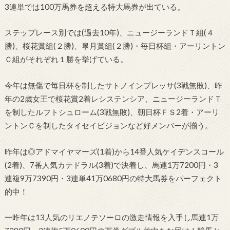
3連単では100万馬券を超える特大馬券が出ている。
ステップレース別では(過去10年)、ニュージーランドＴ組(４
勝)、桜花賞組(２勝)、皐月賞組(２勝)・毎日杯組・アーリントン
Ｃ組がそれぞれ１勝を挙げている。
今年は無傷で毎日杯を制したサトノインプレッサ(3戦無敗)、昨
年の2歳女王で桜花賞2着レシステンシア、ニュージーランドＴ
を制したルフトシュローム(3戦無敗)、朝日杯ＦＳ2着・アーリ
ントンＣを制したタイセイビジョンなど好メンバーが揃う。
昨年は◎アドマイヤマーズ(1着)から14番人気ケイデンスコール
(2着)、7番人気カテドラル(3着)で決着し、馬連1万7200円・3
連複9万7390円・3連単41万0680円の特大馬券をパーフェクト
的中！
一昨年は13人気のリエノテソーロの激走情報を入手し馬連1万