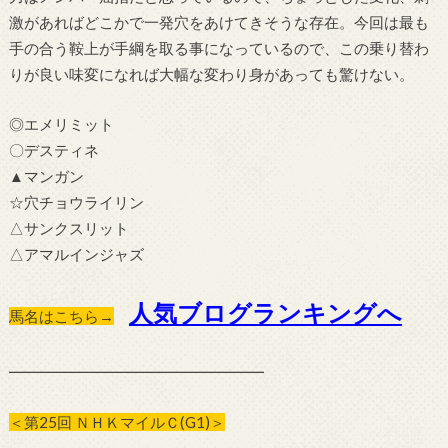
激があればどこかで一発穴をあけてきそうな存在。今回は最も
手の合う鞍上が手綱を取る事になっているので、この乗り替わ
りが良い味変になれば大幅な変わり身があっても驚けない。
◎エメリミット
〇デスティネ
▲マンガン
☆穴チョウライリン
△サンクスリット
△アマルインジャズ
人気ブログランキングへ
馬名はこちら→
━━━━━━━━━━━━━━━━━
＜第25回 ＮＨＫマイルＣ(G1)＞