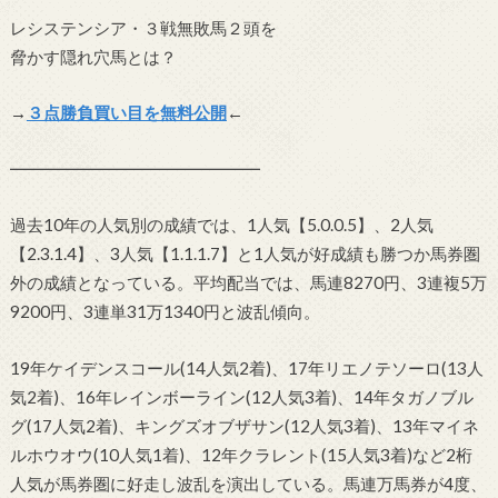
レシステンシア・３戦無敗馬２頭を
脅かす隠れ穴馬とは？
→
３点勝負買い目を無料公開
←
━━━━━━━━━━━━━━━
過去10年の人気別の成績では、1人気【5.0.0.5】、2人気
【2.3.1.4】、3人気【1.1.1.7】と1人気が好成績も勝つか馬券圏
外の成績となっている。平均配当では、馬連8270円、3連複5万
9200円、3連単31万1340円と波乱傾向。
19年ケイデンスコール(14人気2着)、17年リエノテソーロ(13人
気2着)、16年レインボーライン(12人気3着)、14年タガノブル
グ(17人気2着)、キングズオブザサン(12人気3着)、13年マイネ
ルホウオウ(10人気1着)、12年クラレント(15人気3着)など2桁
人気が馬券圏に好走し波乱を演出している。馬連万馬券が4度、