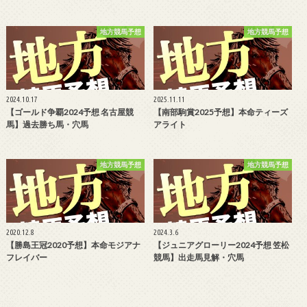
地方競馬予想
地方競馬予想
2024.10.17
2025.11.11
【ゴールド争覇2024予想 名古屋競
【南部駒賞2025予想】本命ティーズ
馬】過去勝ち馬・穴馬
アライト
地方競馬予想
地方競馬予想
2020.12.8
2024.3.6
【勝島王冠2020予想】本命モジアナ
【ジュニアグローリー2024予想 笠松
フレイバー
競馬】出走馬見解・穴馬