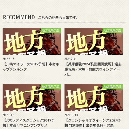
RECOMMEND
こちらの記事も人気です。
地方競馬予想
地方競馬予想
2019.5.15
2024.7.3
【川崎マイラーズ2019予想】本命キ
【兵庫優駿2024予想 園田競馬】過去
ャプテンキング
勝ち馬・穴馬・無敗のウインディー
パ…
地方競馬予想
地方競馬予想
2019.11.3
2024.10.10
【JBCレディスクラシック2019予
【グランシャリオクイーンズ2024予
想】本命ヤマニンアンプリメ
想 門別競馬】出走馬見解・穴馬