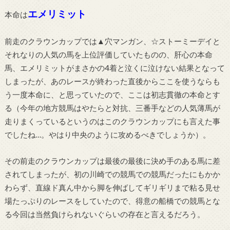
エメリミット
本命は
前走のクラウンカップでは▲穴マンガン、☆ストーミーデイと
それなりの人気の馬を上位評価していたものの、肝心の本命
馬、エメリミットがまさかの4着と泣くに泣けない結果となって
しまったが、あのレースが終わった直後からここを使うならも
う一度本命に、と思っていたので、ここは初志貫徹の本命とす
る（今年の地方競馬はやたらと対抗、三番手などの人気薄馬が
走りまくっているというのはこのクラウンカップにも言えた事
でしたね…。やはり中央のように攻めるべきでしょうか）。
その前走のクラウンカップは最後の最後に決め手のある馬に差
されてしまったが、初の川崎での競馬での競馬だったにもかか
わらず、直線ド真ん中から脚を伸ばしてギリギリまで粘る見せ
場たっぷりのレースをしていたので、得意の船橋での競馬とな
る今回は当然負けられないぐらいの存在と言えるだろう。