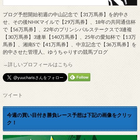
ブログ予想開始初週の中山記念で【31万馬券】を的中さ
せ、その後NHKマイルで【29万馬券】、18年の共同通信杯
で【56万馬券】、22年のプリンシパルステークスで3連複
【30万馬券】3連単【140万馬券】、25年の愛知杯で【13万
馬券】、湘南Sで【41万馬券】、中京記念で【36万馬券】を
的中させた管理人、ゆうちゃりすの競馬ブログ
→詳しいプロフィールはこちら
ツイート
今週の買い目付き勝負レース予想は下記の画像をクリッ
ク！