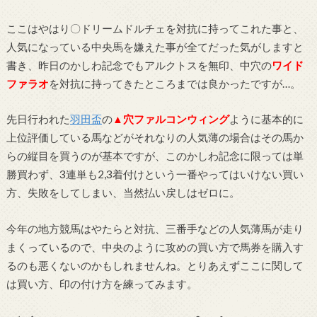
ここはやはり〇ドリームドルチェを対抗に持ってこれた事と、
人気になっている中央馬を嫌えた事が全てだった気がしますと
書き、昨日のかしわ記念でもアルクトスを無印、中穴の
ワイド
ファラオ
を対抗に持ってきたところまでは良かったですが…。
先日行われた
羽田盃
の
▲穴ファルコンウィング
ように基本的に
上位評価している馬などがそれなりの人気薄の場合はその馬か
らの縦目を買うのが基本ですが、このかしわ記念に限っては単
勝買わず、3連単も2,3着付けという一番やってはいけない買い
方、失敗をしてしまい、当然払い戻しはゼロに。
今年の地方競馬はやたらと対抗、三番手などの人気薄馬が走り
まくっているので、中央のように攻めの買い方で馬券を購入す
るのも悪くないのかもしれませんね。とりあえずここに関して
は買い方、印の付け方を練ってみます。