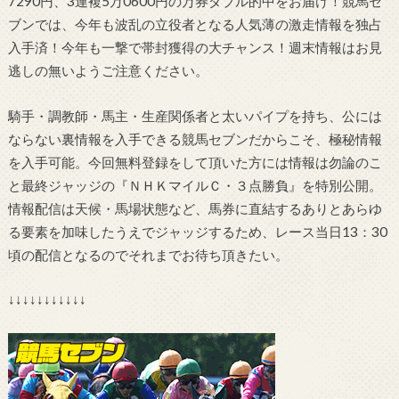
7290円、3連複5万0600円の万券ダブル的中をお届け！競馬セ
ブンでは、今年も波乱の立役者となる人気薄の激走情報を独占
入手済！今年も一撃で帯封獲得の大チャンス！週末情報はお見
逃しの無いようご注意ください。
騎手・調教師・馬主・生産関係者と太いパイプを持ち、公には
ならない裏情報を入手できる競馬セブンだからこそ、極秘情報
を入手可能。今回無料登録をして頂いた方には情報は勿論のこ
と最終ジャッジの『ＮＨＫマイルＣ・３点勝負』を特別公開。
情報配信は天候・馬場状態など、馬券に直結するありとあらゆ
る要素を加味したうえでジャッジするため、レース当日13：30
頃の配信となるのでそれまでお待ち頂きたい。
↓↓↓↓↓↓↓↓↓↓↓