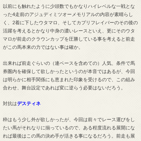
以前にも触れたように少頭数でもかなりハイレベルな一戦とな
った4走前のアジュディミツオーメモリアルの内容が素晴らし
く、2着に下したウタマロ、そしてカプリフレイバーのその後の
活躍を考えるとかなり中身の濃いレースといえ、更にそのウタ
マロが前走のクラウンカップを圧勝している事を考えると前走
がこの馬本来の力ではない事は確か。
出来れば前走ぐらいの（連ベースを含めての）人気、条件で馬
券圏内を確保して欲しかったというのが本音ではあるが、今回
は明らかに相手関係にも恵まれた印象を受けるので、この組み
合わせ、舞台設定であれば変に逆らう必要はないだろう。
対抗は
デスティネ
枠はもう少し外が欲しかったが、今回は前々でレース運びをし
たい馬がそれなりに揃っているので、ある程度流れる展開にな
れば最後はこの馬の決め手が活きる事になるだろう。前走も展