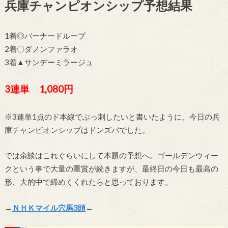
兵庫チャンピオンシップ予想結果
1着◎バーナードループ
2着〇ダノンファラオ
3着▲サンデーミラージュ
3連単 1,080円
※3連単1点のド本線でぶっ刺したいと書いたように、今日の兵
庫チャンピオンシップはドンズバでした。
では余談はこれぐらいにして本題の予想へ。ゴールデンウィー
クという事で大量の重賞が続きますが、最終日の今日も最高の
形、大的中で締めくくれたらと思っております。
→
ＮＨＫマイル穴馬3頭
←