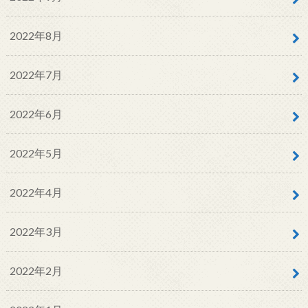
2022年8月
2022年7月
2022年6月
2022年5月
2022年4月
2022年3月
2022年2月