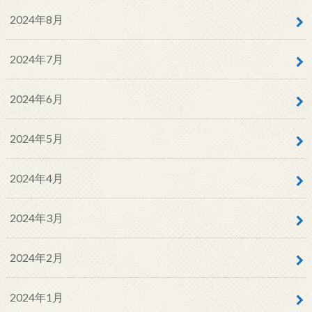
2024年8月
2024年7月
2024年6月
2024年5月
2024年4月
2024年3月
2024年2月
2024年1月