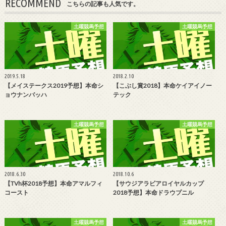
RECOMMEND
こちらの記事も人気です。
土曜競馬予想
土曜競馬予想
2019.5.18
2018.2.10
【メイステークス2019予想】本命シ
【こぶし賞2018】本命ケイアイノー
ョウナンバッハ
テック
土曜競馬予想
土曜競馬予想
2018.6.30
2018.10.6
【TVh杯2018予想】本命アマルフィ
【サウジアラビアロイヤルカップ
コースト
2018予想】本命ドラウプニル
土曜競馬予想
土曜競馬予想