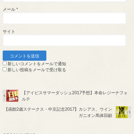
メール
*
サイト
新しいコメントをメールで通知
新しい投稿をメールで受け取る
【アイビスサマーダッシュ2017予想】本命レジーナフォ
ルテ
【函館2歳ステークス・中京記念2017】カシアス、ウイン
ガニオン馬体回顧