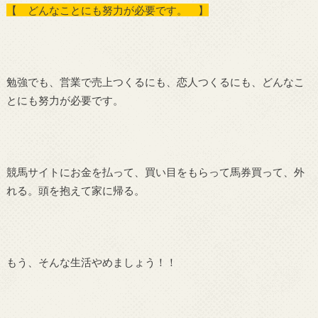
【 どんなことにも努力が必要です。 】
勉強でも、営業で売上つくるにも、恋人つくるにも、どんなこ
とにも努力が必要です。
競馬サイトにお金を払って、買い目をもらって馬券買って、外
れる。頭を抱えて家に帰る。
もう、そんな生活やめましょう！！