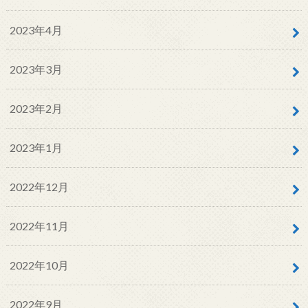
2023年4月
2023年3月
2023年2月
2023年1月
2022年12月
2022年11月
2022年10月
2022年9月