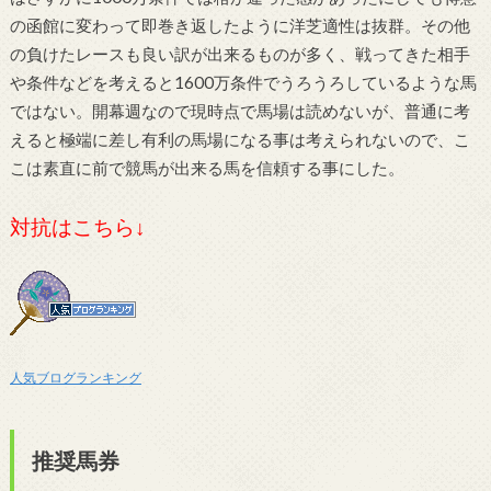
の函館に変わって即巻き返したように洋芝適性は抜群。その他
の負けたレースも良い訳が出来るものが多く、戦ってきた相手
や条件などを考えると1600万条件でうろうろしているような馬
ではない。開幕週なので現時点で馬場は読めないが、普通に考
えると極端に差し有利の馬場になる事は考えられないので、こ
こは素直に前で競馬が出来る馬を信頼する事にした。
対抗はこちら↓
人気ブログランキング
推奨馬券