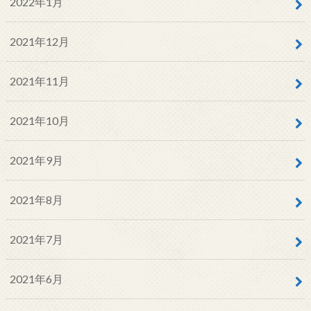
2022年1月
2021年12月
2021年11月
2021年10月
2021年9月
2021年8月
2021年7月
2021年6月