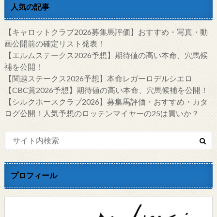
人気の記事
【キャロットクラブ2026募集馬評価】おすすめ・写真・動
画公開前の確定リスト発表！
【エルムステークス2026予想】期待値の高い本命、穴馬候
補を公開！
【関越ステークス2026予想】本命レガーロデルシエロ
【CBC賞2026予想】期待値の高い本命、穴馬候補を公開！
【シルクホースクラブ2026】募集馬評価・おすすめ・カタ
ログ公開！人気予想のロッテンマイヤーの25は買いか？
プロフィール