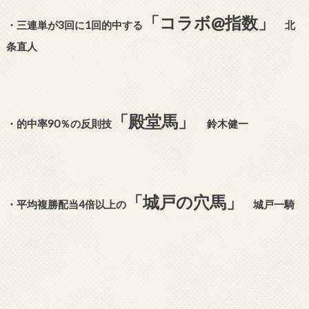
「コラボ@指数」
・三連単が3回に1回的中する
北
条直人
「殿堂馬」
・的中率90％の反則技
鈴木健一
「城戸の穴馬」
・平均複勝配当4倍以上の
城戸一騎