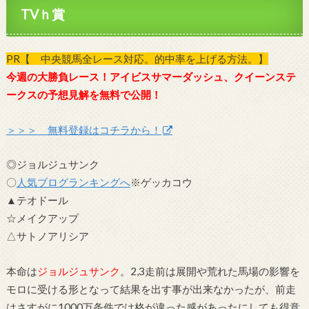
TVｈ賞
PR【 中央競馬全レース対応。的中率を上げる方法。】
今週の大勝負レース！アイビスサマーダッシュ、クイーンステ
ークスの予想見解を無料で公開！
＞＞＞ 無料登録はコチラから！
◎ジョルジュサンク
〇
人気ブログランキングへ
※ゲッカコウ
▲テオドール
☆メイクアップ
△サトノアリシア
本命は
ジョルジュサンク
。2,3走前は展開や荒れた馬場の影響を
モロに受ける形となって結果を出す事が出来なかったが、前走
はさすがに1000万条件では格が違った感があったにしても得意