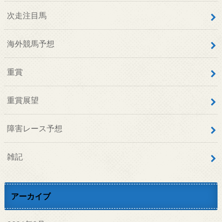
次走注目馬
海外競馬予想
重賞
重賞展望
障害レース予想
雑記
アーカイブ