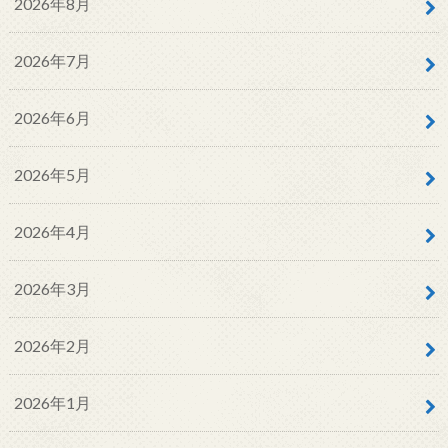
2026年8月
2026年7月
2026年6月
2026年5月
2026年4月
2026年3月
2026年2月
2026年1月