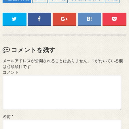
コメントを残す
メールアドレスが公開されることはありません。
*
が付いている欄
は必須項目です
コメント
名前
*