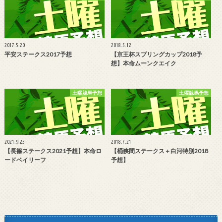
2017.5.20
2018.5.12
平安ステークス2017予想
【京王杯スプリングカップ2018予
想】本命ムーンクエイク
土曜競馬予想
土曜競馬予想
2021.9.25
2018.7.21
【長篠ステークス2021予想】本命ロ
【桶狭間ステークス＋白河特別2018
ードベイリーフ
予想】