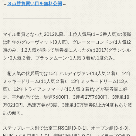
→
３点勝負買い目を無料公開
←
━━━━━━━━━━━━━━━
マイル重賞となった2012以降、上位人気馬(1～3番人気)の優勝
は昨年のグルーヴィット(3人気)、グレーターロンドン(1人気)2
頭のみ。1.2人気が揃って馬券圏に入ったのは2017(グランシル
ク･2人気２着、ブラックムーン･1人気３着)の1度のみ。
二桁人気の伏兵馬では15年アルディヴァン(13人気２着)、14年
ミッキードリーム(11人気２着)、13年ミッキードリーム(13人
気)、12年トライアンフマーチ(10人気３着)などが馬券圏に好
走。平均配当では、馬連9600円、3連複2万7680円、3連単18
万0210円、馬連万券が3度、3連単10万馬券以上が4度もあり波
乱の傾向。
ステップレース別では京王杯SC組[3-0-1]、オープン組[3-6-3]、
NHKマイルC組[1-1-0]、安田記念組[1-0-0]、マイラーズC組[0-