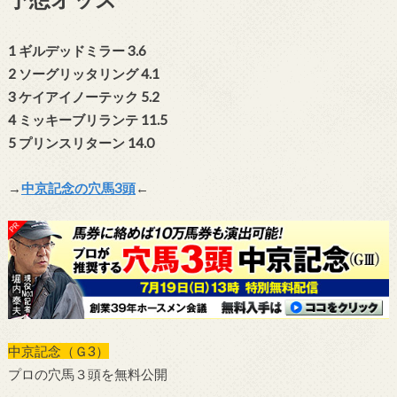
1 ギルデッドミラー 3.6
2 ソーグリッタリング 4.1
3 ケイアイノーテック 5.2
4 ミッキーブリランテ 11.5
5 プリンスリターン 14.0
→
中京記念の穴馬3頭
←
中京記念（Ｇ3）
プロの穴馬３頭を無料公開