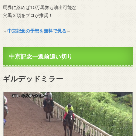
馬券に絡めば10万馬券も演出可能な
穴馬３頭をプロが推奨！
→
中京記念の予想を無料で見る
←
中京記念一週前追い切り
ギルデッドミラー