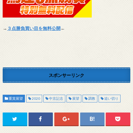
→
３点勝負買い目を無料公開
←
スポンサーリンク
重賞展望
2020
中京記念
展望
調教
追い切り