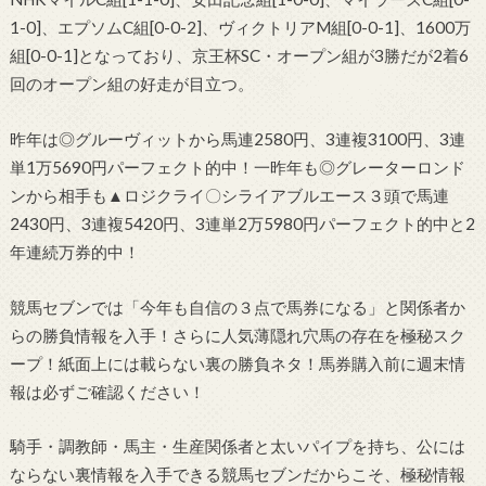
1-0]、エプソムC組[0-0-2]、ヴィクトリアM組[0-0-1]、1600万
組[0-0-1]となっており、京王杯SC・オープン組が3勝だが2着6
回のオープン組の好走が目立つ。
昨年は◎グルーヴィットから馬連2580円、3連複3100円、3連
単1万5690円パーフェクト的中！一昨年も◎グレーターロンド
ンから相手も▲ロジクライ〇シライアブルエース３頭で馬連
2430円、3連複5420円、3連単2万5980円パーフェクト的中と2
年連続万券的中！
競馬セブンでは「今年も自信の３点で馬券になる」と関係者か
らの勝負情報を入手！さらに人気薄隠れ穴馬の存在を極秘スク
ープ！紙面上には載らない裏の勝負ネタ！馬券購入前に週末情
報は必ずご確認ください！
騎手・調教師・馬主・生産関係者と太いパイプを持ち、公には
ならない裏情報を入手できる競馬セブンだからこそ、極秘情報