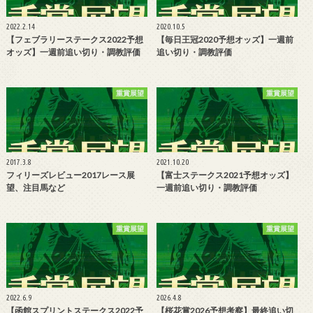
2022.2.14
2020.10.5
【フェブラリーステークス2022予想
【毎日王冠2020予想オッズ】一週前
オッズ】一週前追い切り・調教評価
追い切り・調教評価
重賞展望
重賞展望
2017.3.8
2021.10.20
フィリーズレビュー2017レース展
【富士ステークス2021予想オッズ】
望、注目馬など
一週前追い切り・調教評価
重賞展望
重賞展望
2022.6.9
2026.4.8
【函館スプリントステークス2022予
【桜花賞2026予想考察】最終追い切