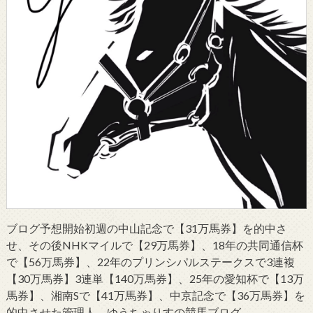
ブログ予想開始初週の中山記念で【31万馬券】を的中さ
せ、その後NHKマイルで【29万馬券】、18年の共同通信杯
で【56万馬券】、22年のプリンシパルステークスで3連複
【30万馬券】3連単【140万馬券】、25年の愛知杯で【13万
馬券】、湘南Sで【41万馬券】、中京記念で【36万馬券】を
的中させた管理人、ゆうちゃりすの競馬ブログ