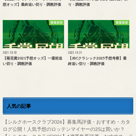
想オッズ】最終追い切り・調教評価
り・調教評価
重賞展望
重賞展望
2021.10.18
2025.10.31
【菊花賞2021予想オッズ】一週前追
【JBCクラシック2025予想考察】最
い切り・調教評価
終追い切り・調教評価
人気の記事
【シルクホースクラブ2026】募集馬評価・おすすめ・カタ
ログ公開！人気予想のロッテンマイヤーの25は買いか？