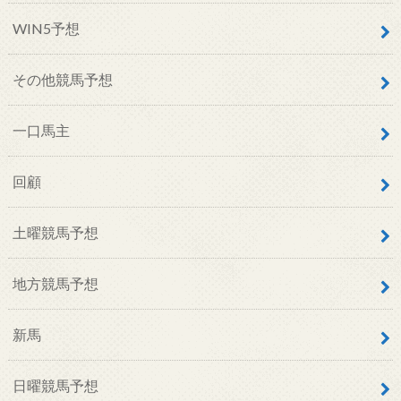
WIN5予想
その他競馬予想
一口馬主
回顧
土曜競馬予想
地方競馬予想
新馬
日曜競馬予想