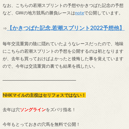
なお、こちらの若潮スプリントの予想やかきつばた記念の予想
など、GWの地方競馬の勝負レースは
note
で公開しています。
【かきつばた記念,若潮スプリント2022予想他】
⇒
毎年交流重賞の陰に隠れていたようなレースだったので、地味
にこちらの若潮スプリントの予想を公開するのは初となります
が、去年も買っておけばよかったと後悔した事を覚えています
ので、今年は交流重賞の裏でも結果を残したい。
━━━━━━━━━━━━━━━━━
NHKマイルの主役はセリフォスではない！
去年は穴
ソングライン
をズバリ指名！
今年もとっておきの穴馬を無料で公開！