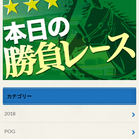
カテゴリー
2018
POG