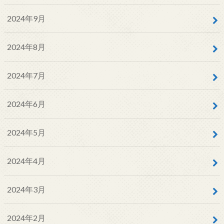
2024年9月
2024年8月
2024年7月
2024年6月
2024年5月
2024年4月
2024年3月
2024年2月