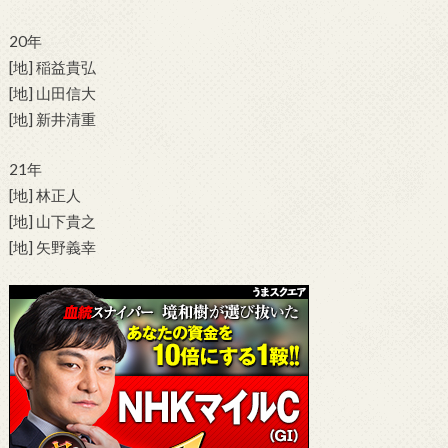
20年
[地] 稲益貴弘
[地] 山田信大
[地] 新井清重
21年
[地] 林正人
[地] 山下貴之
[地] 矢野義幸