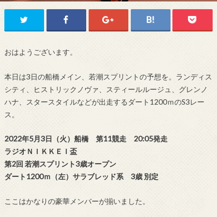
おはようございます。
本日は3日の船橋メイン、若潮スプリントの予想を。ランディス
シティ、ヒストリックノヴァ、スティールルージュ、グレンノ
ハナ、スタースタイルなどが出走するダート1200ｍのS3レー
ス。
2022年5月3日（火）船橋 第11競走 20:05発走
ラジオＮＩＫＫＥＩ盃
第2回 若潮スプリント3歳オープン
ダート1200ｍ（左）サラブレッド系 3歳 別定
ここはかなりの豪華メンバーが揃いました。