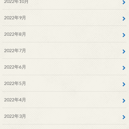
2022年10月
2022年9月
2022年8月
2022年7月
2022年6月
2022年5月
2022年4月
2022年3月