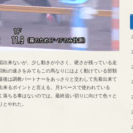
認出来ないが、少し動きが小さく、硬さが残っている走
回転の速さをみてもこの馬なりにはよく動けている部類
最後は調教パートナーをあっさりと交わして先着出来て
出来るポイントと言える。月1ペースで使われている
く落ちる事はないのでは。最終追い切りに向けて色々と
りとやれた。