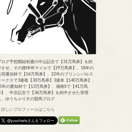
ブログ予想開始初週の中山記念で【31万馬券】を的
中させ、その後NHKマイルで【29万馬券】、18年の
共同通信杯で【56万馬券】、22年のプリンシパルス
テークスで3連複【30万馬券】3連単【140万馬券】、
25年の愛知杯で【13万馬券】、湘南Sで【41万馬
券】、中京記念で【36万馬券】を的中させた管理
人、ゆうちゃりすの競馬ブログ
→詳しいプロフィールはこちら