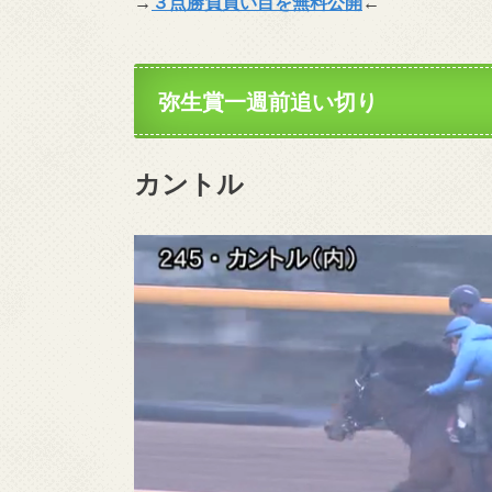
→
３点勝負買い目を無料公開
←
弥生賞一週前追い切り
カントル