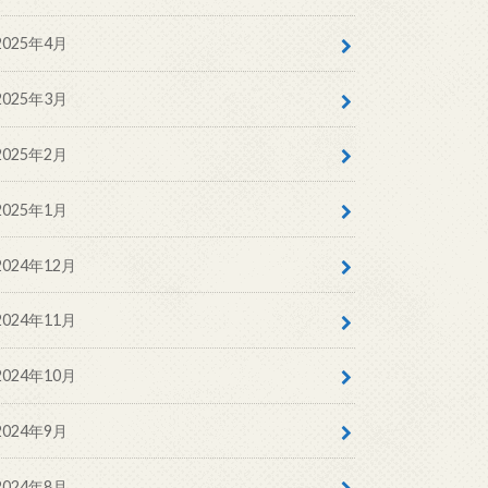
2025年4月
2025年3月
2025年2月
2025年1月
2024年12月
2024年11月
2024年10月
2024年9月
2024年8月