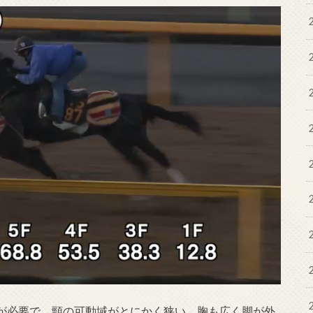
が必要で、頸の可動域がとにかく狭い。胸も広く脚が外