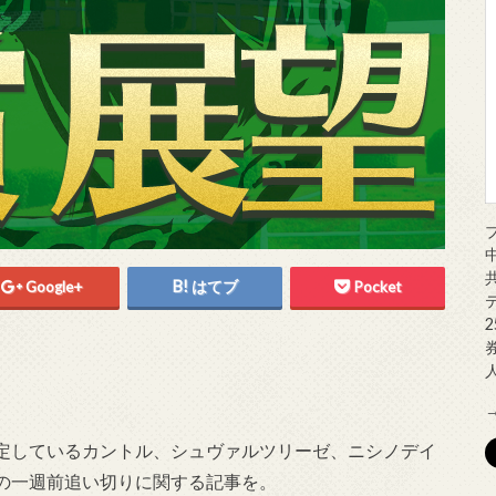
Google+
はてブ
Pocket
定しているカントル、シュヴァルツリーゼ、ニシノデイ
の一週前追い切りに関する記事を。