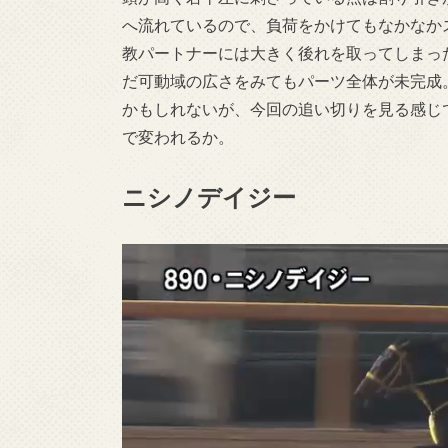
へ流れているので、負荷をかけてもなかなか
教パートナーには大きく後れを取ってしまっ
だ可動域の広さをみてもパーツ全体が未完成
かもしれないが、今回の追い切りを見る感じ
で変われるか。
ニシノデイジー