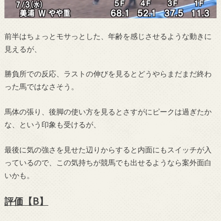
前半はちょっとモサっとした、年齢を感じさせるような動きに
見えるが、
勝負所での反応、ラストの伸びを見るとどうやらまだまだ終わ
った馬ではなさそう。
馬体の張り、後脚の使い方を見るとさすがにピークは過ぎたか
な、という印象も受けるが、
最後に気の強さを見せた辺りからすると内面にもスイッチが入
っているので、この気持ちが競馬でも出せるようなら案外面白
いかも。
評価【B】