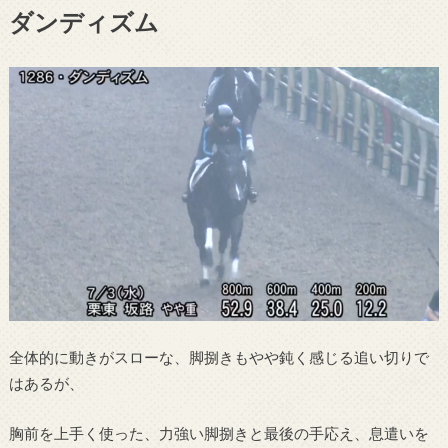
ダンディズム
全体的に動きがスローな、脚捌きもやや鈍く感じる追い切りで
はあるが、
胸前を上手く使った、力強い脚捌きと最後の手応え、息遣いを