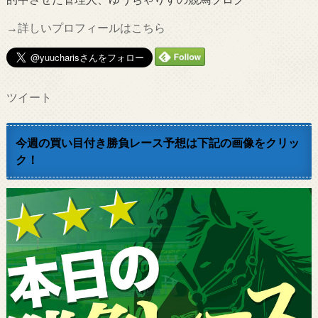
→詳しいプロフィールはこちら
ツイート
今週の買い目付き勝負レース予想は下記の画像をクリッ
ク！