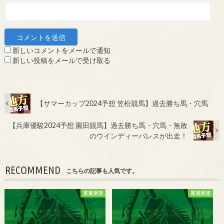
新しいコメントをメールで通知
新しい投稿をメールで受け取る
【サマーカップ2024予想 笠松競馬】過去勝ち馬・穴馬
【兵庫優駿2024予想 園田競馬】過去勝ち馬・穴馬・無敗
のウインディーパレスが出走！
RECOMMEND
こちらの記事も人気です。
重賞展望
重賞展望