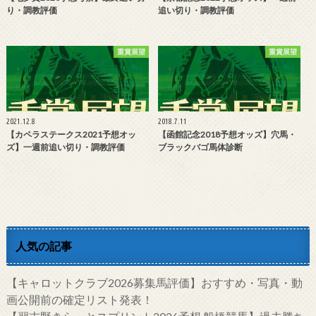
り・調教評価
追い切り・調教評価
重賞展望
重賞展望
2021.12.8
2018.7.11
【カペラステークス2021予想オッ
【函館記念2018予想オッズ】穴馬・
ズ】一週前追い切り・調教評価
ブラックバゴ馬体診断
人気の記事
【キャロットクラブ2026募集馬評価】おすすめ・写真・動
画公開前の確定リスト発表！