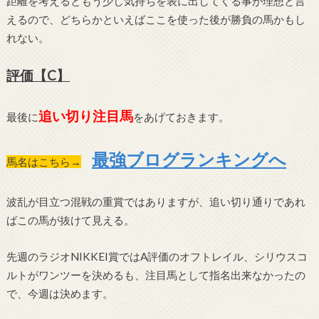
距離を考えるともう少し気持ちを表に出してくる事が理想と言
えるので、どちらかといえばここを使った後が勝負の馬かもし
れない。
評価【C】
追い切り注目馬
最後に
をあげておきます。
最強ブログランキングへ
馬名はこちら→
波乱が目立つ混戦の重賞ではありますが、追い切り通りであれ
ばこの馬が抜けて見える。
先週のラジオNIKKEI賞ではA評価のオフトレイル、シリウスコ
ルトがワンツーを決めるも、注目馬として指名出来なかったの
で、今週は決めます。