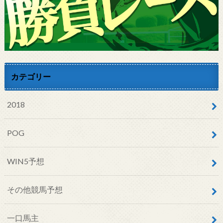
カテゴリー
2018
POG
WIN5予想
その他競馬予想
一口馬主