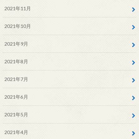
2021年11月
2021年10月
2021年9月
2021年8月
2021年7月
2021年6月
2021年5月
2021年4月