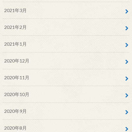
2021年3月
2021年2月
2021年1月
2020年12月
2020年11月
2020年10月
2020年9月
2020年8月