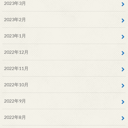
2023年3月
2023年2月
2023年1月
2022年12月
2022年11月
2022年10月
2022年9月
2022年8月