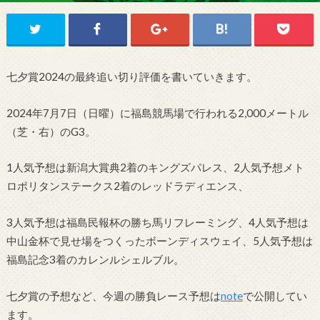
七夕賞2024の最終追い切り評価を書いていきます。
2024年7月7日（日曜）に福島競馬場で行われる2,000メートル
（芝・右）のG3。
1人気予想は新潟大賞典2着のキングズパレス、2人気予想メト
ロポリタンステークス2着のレッドラディエンス、
3人気予想は福島民報杯の勝ち馬リフレーミング、4人気予想は
中山金杯で見せ場をつくったボーンディスウェイ、5人気予想は
福島記念3着のカレンルシェルブル。
七夕賞の予想など、今週の勝負レース予想は
note
で公開してい
ます。