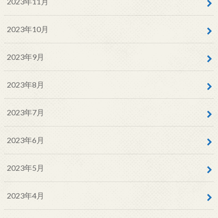
2023年11月
2023年10月
2023年9月
2023年8月
2023年7月
2023年6月
2023年5月
2023年4月