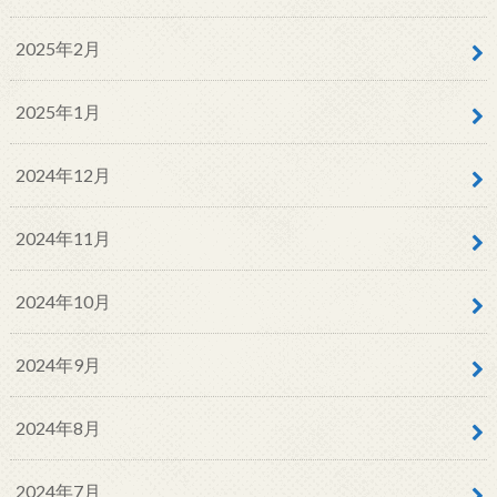
2025年2月
2025年1月
2024年12月
2024年11月
2024年10月
2024年9月
2024年8月
2024年7月