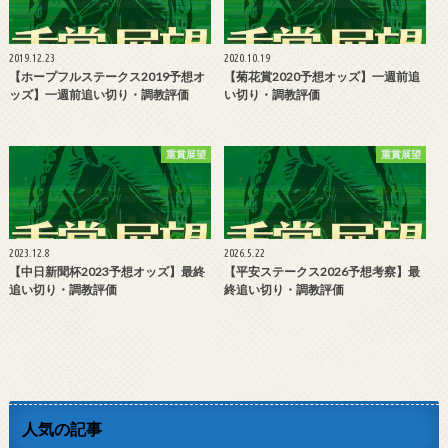
2019.12.23
2020.10.19
【ホープフルステークス2019予想オ
【菊花賞2020予想オッズ】一週前追
ッズ】一週前追い切り・調教評価
い切り・調教評価
重賞展望
重賞展望
2023.12.8
2026.5.22
【中日新聞杯2023予想オッズ】最終
【平安ステークス2026予想考察】最
追い切り・調教評価
終追い切り・調教評価
人気の記事