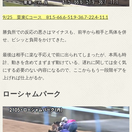
9/25 栗東Cコース 81.5-66.6-51.9-36.7-22.4-11.1
勝負所での反応の悪さはマイナスも、前半から相手と馬体を併
せ、ビシッと負荷をかけてきた。
最後は相手に楽な手応えで前に出られてしまったが、本馬も時
計、動きを含めてまずまず動けている、遅れに関しては全く気
にする必要のない内容になるので、ここからもう一段階ギアを
上げれば仕上がるか。
ローシャムパーク