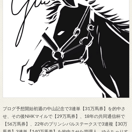
ブログ予想開始初週の中山記念で3連単【31万馬券】を的中さ
せ、その後NHKマイルで【29万馬券】、18年の共同通信杯で
【56万馬券】、22年のプリンシパルステークスで3連複【30万
馬券】3連単【140万馬券】を的中させた管理人、ゆうちゃりす