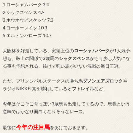
1 ローシャムパーク 3.4
2 シックスペンス 4.9
3 ホウオウビスケッツ 7.3
4 ヨーホーレイク 10.3
5 エルトンバローズ 10.7
大阪杯を好走している、実績上位の
ローシャムパーク
が1人気予
想も、鞍上の関係で3歳馬の
シックスペンス
がもう少し人気にな
る事も予想される、抜けて強い馬がいない混戦の毎日王冠。
ただ、プリンシパルステークスの勝ち馬
ダノンエアズロック
や
ラジオNIKKEI賞を勝利している
オフトレイル
など、
今年はそこそこ骨っぽい3歳馬も出走してくるので、馬券という
意味ではかなり面白くなりそうなレース。
今年の注目馬
最後に
をあげておきます。