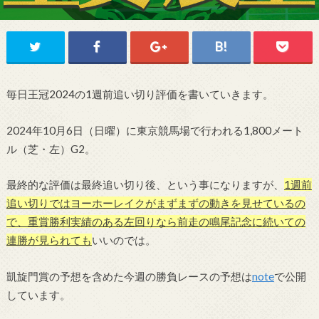
毎日王冠2024の1週前追い切り評価を書いていきます。
2024年10月6日（日曜）に東京競馬場で行われる1,800
メート
ル
（芝・左）G2。
最終的な評価は最終追い切り後、という事になりますが、
1週前
追い切りではヨーホーレイクがまずまずの動きを見せているの
で、重賞勝利実績のある左回りなら前走の鳴尾記念に続いての
連勝が見られても
いいのでは。
凱旋門賞の予想を含めた今週の勝負レースの予想は
note
で公開
しています。