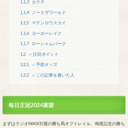
1.1.3
カラテ
1.1.4
ノースザワールド
1.1.5
マテンロウスカイ
1.1.6
ヨーホーレイク
1.1.7
ローシャムパーク
1.2
✓注目ポイント
1.2.1
✓予想オッズ
1.2.2
✓この記事を書いた人
毎日王冠2024展望
まずはラジオNIKKEI賞の勝ち馬オフトレイル、鳴尾記念の勝ち