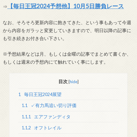
【毎日王冠2024予想他】10月5日勝負レース
⇒
なお、そろそろ更新内容に飽きてきた、という事もあって今週
から内容をガラッと変更していきますので、明日以降の記事に
も引き続きお付き合い下さい。
※予想結果などは月、もしくは金曜の記事でまとめて書くか、
もしくは週末の予想内にて触れていく事にします。
目次
[
hide
]
1
毎日王冠2024展望
1.1
✓有力馬追い切り評価
1.1.1
エアファンディタ
1.1.2
オフトレイル