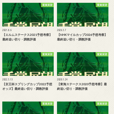
重賞展望
重賞展望
2021.8.6
2026.5.7
【エルムステークス2021予想考察】
【NHKマイルカップ2026予想考察】
最終追い切り・調教評価
最終追い切り・調教評価
重賞展望
重賞展望
2022.5.13
2020.1.24
【京王杯スプリングカップ2022予想
【東海ステークス2020予想考察】最
オッズ】最終追い切り・調教評価
終追い切り・調教評価
重賞展望
重賞展望