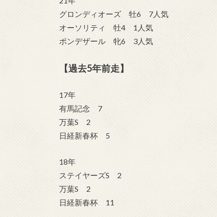
21年
グロンディオーズ 牡6 7人気
オーソリティ 牡4 1人気
ポンデザール 牝6 3人気
【過去5年前走】
17年
有馬記念 7
万葉S 2
日経新春杯 5
18年
ステイヤーズS 2
万葉S 2
日経新春杯 11