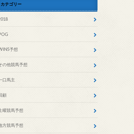
カテゴリー
2018
POG
WIN5予想
その他競馬予想
一口馬主
回顧
土曜競馬予想
地方競馬予想