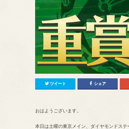
ツイート
シェア
おはようございます。
本日は土曜の東京メイン、ダイヤモンドステ