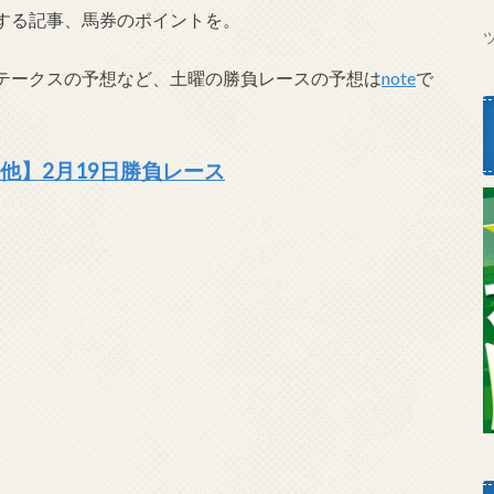
する記事、馬券のポイントを。
テークスの予想など、土曜の勝負レースの予想は
note
で
他】2月19日勝負レース