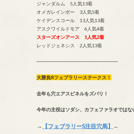
ジャンダルム 5人気13着
オメガレインボー 3人気5着
ケイデンスコール 13人気13着
アスクワイルドモア 6人気4着
スターズオンアース 1人気2着
レッドジェネシス 2人気13着
━━━━━━━━━━━━━━━━━
大勝負Rフェブラリーステークス！
去年も穴エアスピネルをズバリ！
今年の主役はソダシ、カフェファラオではな
→
【フェブラリーS注目穴馬】
←