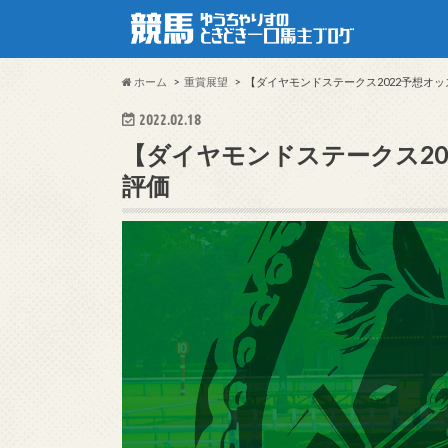
ホーム
重賞展望
【ダイヤモンドステークス2022予想オ
2022.02.18
【ダイヤモンドステークス20
評価