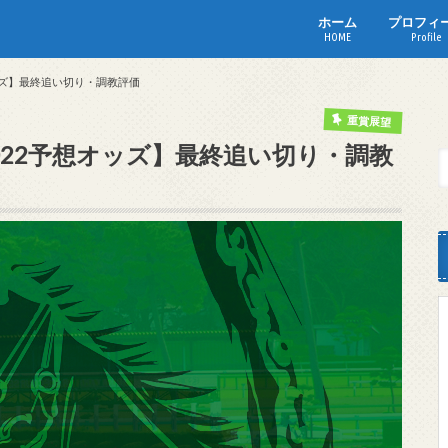
ホーム
プロフィ
HOME
Profile
ッズ】最終追い切り・調教評価
重賞展望
22予想オッズ】最終追い切り・調教