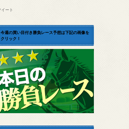
ツイート
今週の買い目付き勝負レース予想は下記の画像を
クリック！