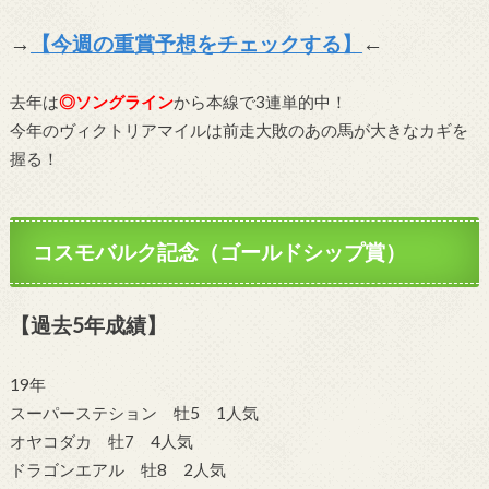
→
【今週の重賞予想をチェックする】
←
去年は
◎ソングライン
から本線で3連単的中！
今年のヴィクトリアマイルは前走大敗のあの馬が大きなカギを
握る！
コスモバルク記念（ゴールドシップ賞）
【過去5年成績】
19年
スーパーステション 牡5 1人気
オヤコダカ 牡7 4人気
ドラゴンエアル 牡8 2人気