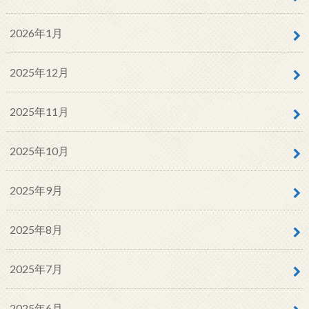
2026年1月
2025年12月
2025年11月
2025年10月
2025年9月
2025年8月
2025年7月
2025年6月