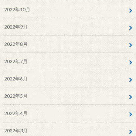
2022年10月
2022年9月
2022年8月
2022年7月
2022年6月
2022年5月
2022年4月
2022年3月