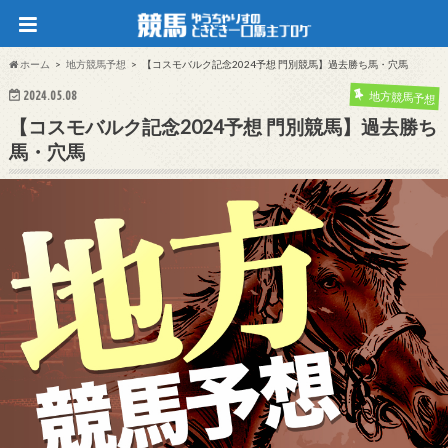
ホーム
地方競馬予想
【コスモバルク記念2024予想 門別競馬】過去勝ち馬・穴馬
2024.05.08
地方競馬予想
【コスモバルク記念2024予想 門別競馬】過去勝ち
馬・穴馬