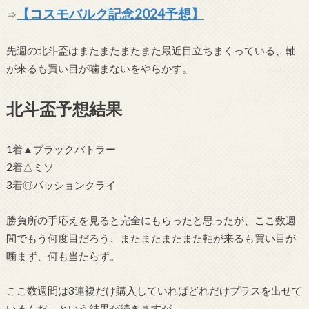
【コスモバルク記念2024予想】
⇒
先週の北斗盃はまたまたまたまた最近目立ちまくっている、軸
が来るも買い目が噛まないをやらかす。
北斗盃予想結果
1着▲ブラックバトラー
2着△ミソ
3着◎パッションクライ
勝負所の手応えを見ると完全にもらったと思ったが、ここ数週
間でもう何度目だろう、またまたまたまた軸が来るも買い目が
噛まず、何も当たらず。
ここ数週間は3連複だけ購入していればどれだけプラスを出せて
いるんだ、という結果が続きますが、