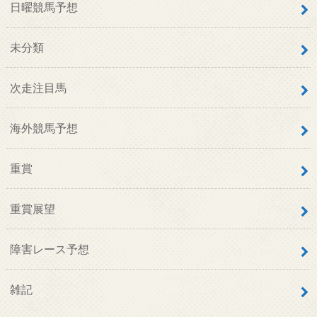
日曜競馬予想
未分類
次走注目馬
海外競馬予想
重賞
重賞展望
障害レース予想
雑記