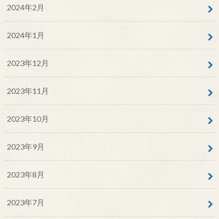
2024年2月
2024年1月
2023年12月
2023年11月
2023年10月
2023年9月
2023年8月
2023年7月