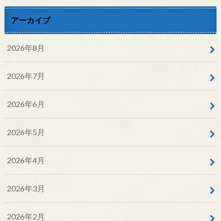
アーカイブ
2026年8月
2026年7月
2026年6月
2026年5月
2026年4月
2026年3月
2026年2月