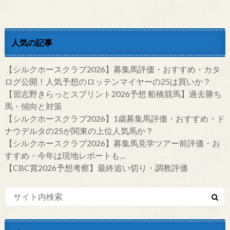
人気の記事
【シルクホースクラブ2026】募集馬評価・おすすめ・カタ
ログ公開！人気予想のロッテンマイヤーの25は買いか？
【習志野きらっとスプリント2026予想 船橋競馬】過去勝ち
馬・傾向と対策
【シルクホースクラブ2026】1歳募集馬評価・おすすめ・ド
ナウデルタの25が関東の上位人気馬か？
【シルクホースクラブ2026】募集馬見学ツアー前評価・お
すすめ・今年は現地レポートも…
【CBC賞2026予想考察】最終追い切り・調教評価