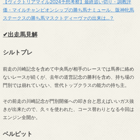
【ヴィクトリアマイル2024予想考察】最終追い切り・調教評
価・マイルチャンピオンシップの勝ち馬ナミュール、阪神牝馬
ステークスの勝ち馬マスクトディーヴァの出来は…？
✔出走馬見解
シルトプレ
前走の川崎記念を含めて中央馬が相手のレースでは馬券に絡め
ないレースが続くが、去年の道営記念の勝利を含め、持ち場の
門別では崩れていない、世代トップクラスの能力の持ち主。
その前走の川崎記念が門別開催への叩き台と思えばいいガス抜
きが出来たので、久々を使われた、コース替わりとなる今回は
エンジン全開か。
ベルピット