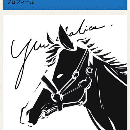
プロフィール