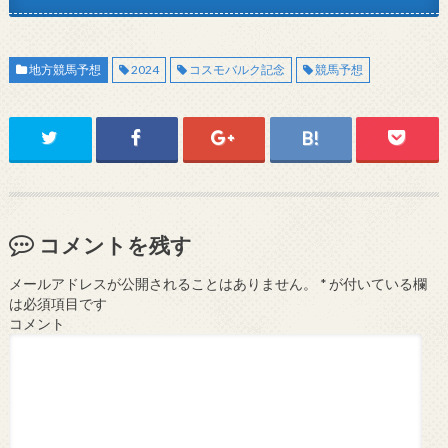
地方競馬予想
2024
コスモバルク記念
競馬予想
コメントを残す
メールアドレスが公開されることはありません。
*
が付いている欄
は必須項目です
コメント