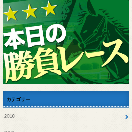
カテゴリー
2018