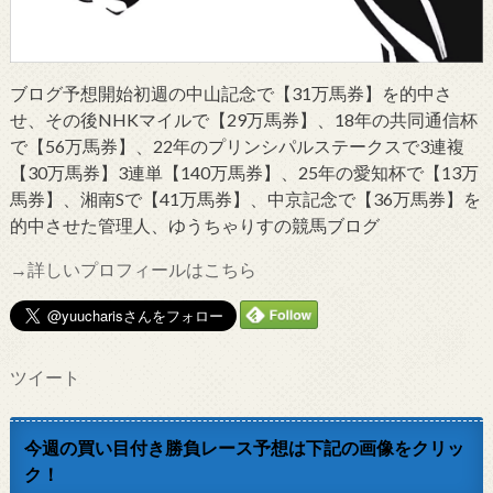
ブログ予想開始初週の中山記念で【31万馬券】を的中さ
せ、その後NHKマイルで【29万馬券】、18年の共同通信杯
で【56万馬券】、22年のプリンシパルステークスで3連複
【30万馬券】3連単【140万馬券】、25年の愛知杯で【13万
馬券】、湘南Sで【41万馬券】、中京記念で【36万馬券】を
的中させた管理人、ゆうちゃりすの競馬ブログ
→詳しいプロフィールはこちら
ツイート
今週の買い目付き勝負レース予想は下記の画像をクリッ
ク！