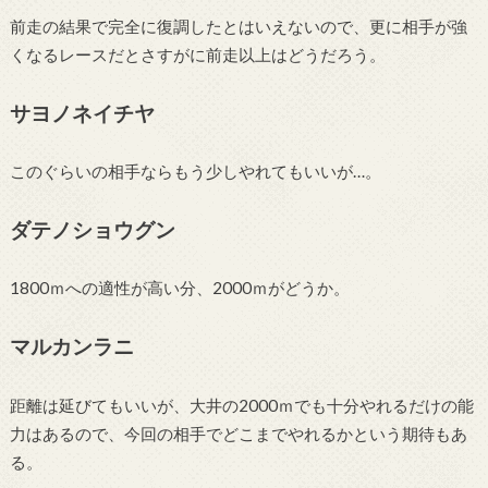
前走の結果で完全に復調したとはいえないので、更に相手が強
くなるレースだとさすがに前走以上はどうだろう。
サヨノネイチヤ
このぐらいの相手ならもう少しやれてもいいが…。
ダテノショウグン
1800ｍへの適性が高い分、2000ｍがどうか。
マルカンラニ
距離は延びてもいいが、大井の2000ｍでも十分やれるだけの能
力はあるので、今回の相手でどこまでやれるかという期待もあ
る。