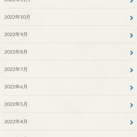
2022年10月
2022年9月
2022年8月
2022年7月
2022年6月
2022年5月
2022年4月