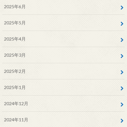
2025年6月
2025年5月
2025年4月
2025年3月
2025年2月
2025年1月
2024年12月
2024年11月