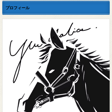
プロフィール