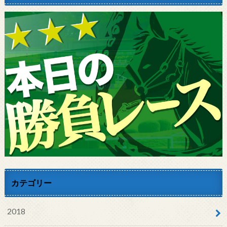
カテゴリー
2018