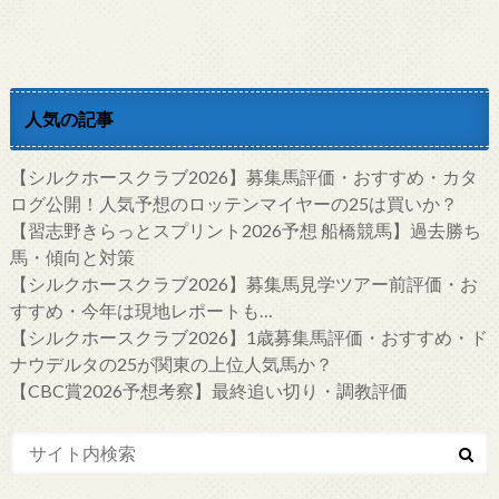
人気の記事
【シルクホースクラブ2026】募集馬評価・おすすめ・カタ
ログ公開！人気予想のロッテンマイヤーの25は買いか？
【習志野きらっとスプリント2026予想 船橋競馬】過去勝ち
馬・傾向と対策
【シルクホースクラブ2026】募集馬見学ツアー前評価・お
すすめ・今年は現地レポートも…
【シルクホースクラブ2026】1歳募集馬評価・おすすめ・ド
ナウデルタの25が関東の上位人気馬か？
【CBC賞2026予想考察】最終追い切り・調教評価