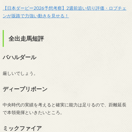
【日本ダービー2026予想考察】2週前追い切り評価・ロブチェ
ンが坂路で力強い動きを見せる！
全出走馬短評
バハルダール
厳しいでしょう。
ディープリボーン
中央時代の実績を考えると確実に能力は足りるので、距離延長
で本領発揮といきたいところ。
ミックファイア