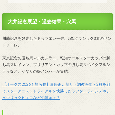
大井記念
展望・過去結果・穴馬
川崎記念を好走したドゥラエレーデ、JBCクラシック3着のサン
トノーレ、
東京記念の勝ち馬マルカンラニ、報知オールスターカップの勝
ち馬スレイマン、ブリリアントカップの勝ち馬リベイクフルシ
ティなど、かなりの好メンバーが集結。
【オークス2026予想考察】最終追い切り・調教評価・2冠を狙
うスターアニス、トライアルを快勝したラフターラインズやジ
ュウリョクピエロなどの動きは？