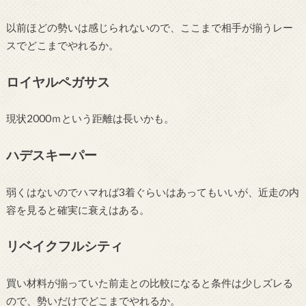
以前ほどの勢いは感じられないので、ここまで相手が揃うレー
スでどこまでやれるか。
ロイヤルペガサス
現状2000ｍという距離は長いかも。
ハデスキーパー
弱くはないのでハマれば3着ぐらいはあってもいいが、近走の内
容を見ると確実に衰えはある。
リベイクフルシティ
買い材料が揃っていた前走との比較になると条件は少しズレる
ので、勢いだけでどこまでやれるか。