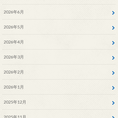
2026年6月
2026年5月
2026年4月
2026年3月
2026年2月
2026年1月
2025年12月
2025年11月