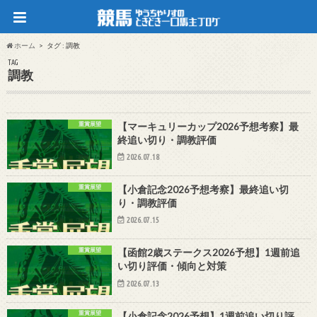
ホーム
タグ : 調教
TAG
調教
重賞展望
【マーキュリーカップ2026予想考察】最
終追い切り・調教評価
2026.07.18
重賞展望
【小倉記念2026予想考察】最終追い切
り・調教評価
2026.07.15
重賞展望
【函館2歳ステークス2026予想】1週前追
い切り評価・傾向と対策
2026.07.13
重賞展望
【小倉記念2026予想】1週前追い切り評