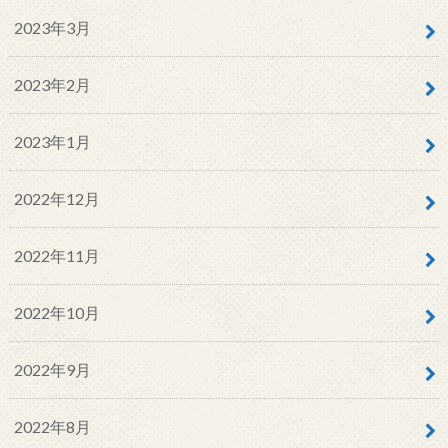
2023年3月
2023年2月
2023年1月
2022年12月
2022年11月
2022年10月
2022年9月
2022年8月