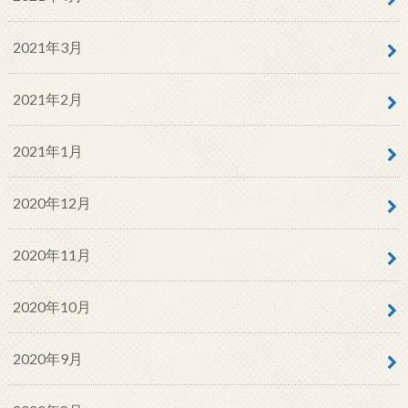
2021年3月
2021年2月
2021年1月
2020年12月
2020年11月
2020年10月
2020年9月