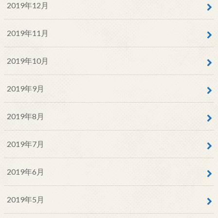
2019年12月
2019年11月
2019年10月
2019年9月
2019年8月
2019年7月
2019年6月
2019年5月