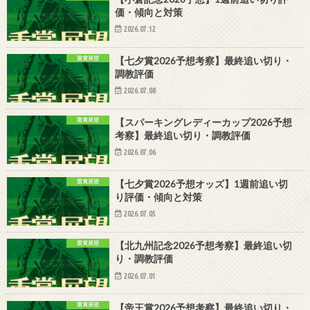
価・傾向と対策
2026.07.12
重賞展望
【七夕賞2026予想考察】最終追い切り・
調教評価
2026.07.08
重賞展望
【スパーキングレディーカップ2026予想
考察】最終追い切り・調教評価
2026.07.06
重賞展望
【七夕賞2026予想オッズ】1週前追い切
り評価・傾向と対策
2026.07.05
重賞展望
【北九州記念2026予想考察】最終追い切
り・調教評価
2026.07.01
重賞展望
【帝王賞2026予想考察】最終追い切り・