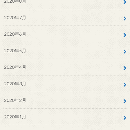
2020年8月
2020年7月
2020年6月
2020年5月
2020年4月
2020年3月
2020年2月
2020年1月