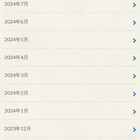
2024年7月
2024年6月
2024年5月
2024年4月
2024年3月
2024年2月
2024年1月
2023年12月