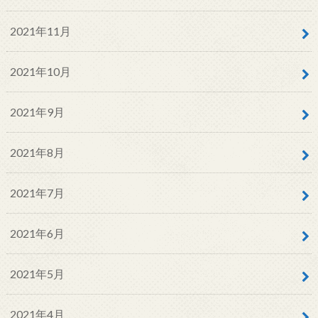
2021年11月
2021年10月
2021年9月
2021年8月
2021年7月
2021年6月
2021年5月
2021年4月