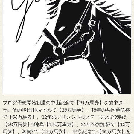
ブログ予想開始初週の中山記念で【31万馬券】を的中さ
せ、その後NHKマイルで【29万馬券】、18年の共同通信杯
で【56万馬券】、22年のプリンシパルステークスで3連複
【30万馬券】3連単【140万馬券】、25年の愛知杯で【13万
馬券】、湘南Sで【41万馬券】、中京記念で【36万馬券】を