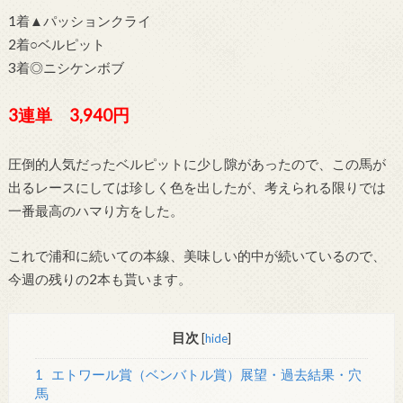
1着▲パッションクライ
2着○ベルピット
3着◎ニシケンボブ
3連単 3,940円
圧倒的人気だったベルピットに少し隙があったので、この馬が
出るレースにしては珍しく色を出したが、考えられる限りでは
一番最高のハマり方をした。
これで浦和に続いての本線、美味しい的中が続いているので、
今週の残りの2本も貰います。
目次
[
hide
]
1
エトワール賞（ベンバトル賞）展望・過去結果・穴
馬