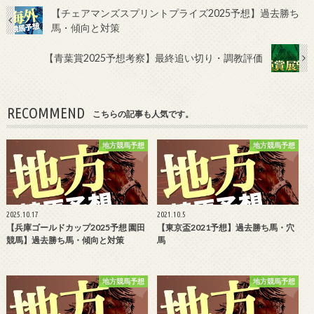
【チェアマンズスプリントプライズ2025予想】過去勝ち
馬・傾向と対策
【青葉賞2025予想考察】最終追い切り・調教評価
RECOMMEND
こちらの記事も人気です。
地方競馬予想
地方競馬予想
2025.10.17
2021.10.5
【兵庫ゴールドカップ2025予想 園田
【東京盃2021予想】過去勝ち馬・穴
競馬】過去勝ち馬・傾向と対策
馬
地方競馬予想
地方競馬予想