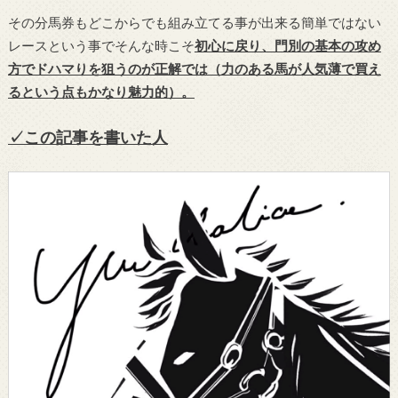
その分馬券もどこからでも組み立てる事が出来る簡単ではない
レースという事でそんな時こそ
初心に戻り、門別の基本の攻め
方でドハマりを狙うのが正解では（力のある馬が人気薄で買え
るという点もかなり魅力的）。
✓この記事を書いた人