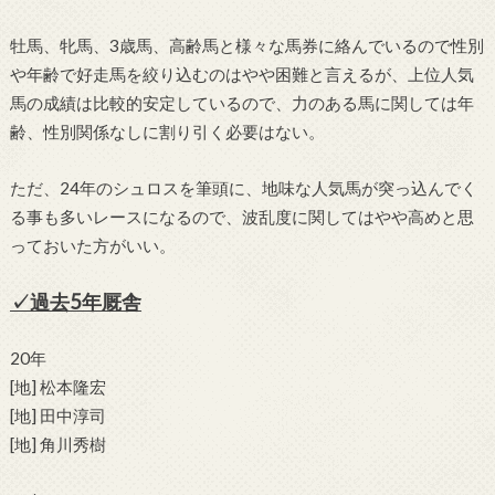
牡馬、牝馬、3歳馬、高齢馬と様々な馬券に絡んでいるので性別
や年齢で好走馬を絞り込むのはやや困難と言えるが、上位人気
馬の成績は比較的安定しているので、力のある馬に関しては年
齢、性別関係なしに割り引く必要はない。
ただ、24年のシュロスを筆頭に、地味な人気馬が突っ込んでく
る事も多いレースになるので、波乱度に関してはやや高めと思
っておいた方がいい。
✓過去5年厩舎
20年
[地] 松本隆宏
[地] 田中淳司
[地] 角川秀樹