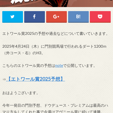
エトワール賞2025の予想や過去などについて書いていきます。
2025年4月24日（木）に門別競馬場で行われるダート1200ｍ
（外コース・右）のH3。
こちらのエトワール賞の予想は
note
で公開しています。
【エトワール賞2025予想】
⇒
おはようございます。
今年一発目の門別予想、ドウデュース・プレミアムは最高のハ
マり方をしてくれた事で今週はアヴニール賞に続いて連勝。