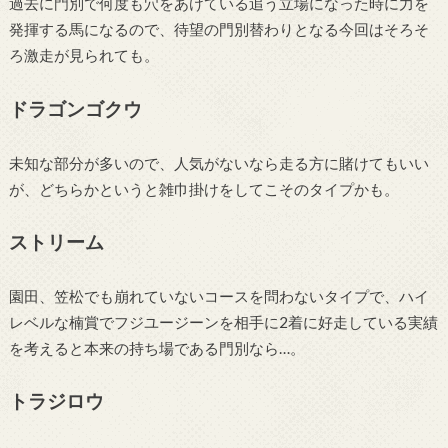
過去に門別で何度も穴をあけている追う立場になった時に力を
発揮する馬になるので、待望の門別替わりとなる今回はそろそ
ろ激走が見られても。
ドラゴンゴクウ
未知な部分が多いので、人気がないなら走る方に賭けてもいい
が、どちらかというと雑巾掛けをしてこそのタイプかも。
ストリーム
園田、笠松でも崩れていないコースを問わないタイプで、ハイ
レベルな楠賞でフジユージーンを相手に2着に好走している実績
を考えると本来の持ち場である門別なら…。
トラジロウ