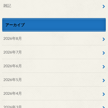
雑記
アーカイブ
2026年8月
2026年7月
2026年6月
2026年5月
2026年4月
2026年3月