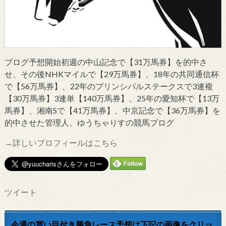
ブログ予想開始初週の中山記念で【31万馬券】を的中さ
せ、その後NHKマイルで【29万馬券】、18年の共同通信杯
で【56万馬券】、22年のプリンシパルステークスで3連複
【30万馬券】3連単【140万馬券】、25年の愛知杯で【13万
馬券】、湘南Sで【41万馬券】、中京記念で【36万馬券】を
的中させた管理人、ゆうちゃりすの競馬ブログ
→詳しいプロフィールはこちら
ツイート
今週の買い目付き勝負レース予想は下記の画像をクリッ