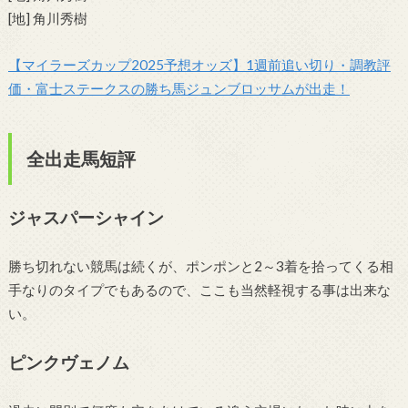
[地] 角川秀樹
【マイラーズカップ2025予想オッズ】1週前追い切り・調教評
価・富士ステークスの勝ち馬ジュンブロッサムが出走！
全出走馬短評
ジャスパーシャイン
勝ち切れない競馬は続くが、ポンポンと2～3着を拾ってくる相
手なりのタイプでもあるので、ここも当然軽視する事は出来な
い。
ピンクヴェノム