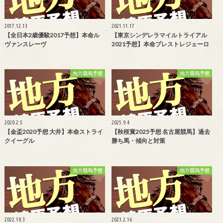
2017.12.13
2021.11.17
【全日本2歳優駿2017予想】本命ル
【東京シンデレラマイルトライアル
ヴァンスレーヴ
2021予想】本命プレストレジェーロ
地方競馬予想
地方競馬予想
2020.2.5
2025.9.4
【金盃2020予想 大井】本命ストライ
【秋桜賞2025予想 名古屋競馬】過去
クイーグル
勝ち馬・傾向と対策
地方競馬予想
地方競馬予想
2022.10.3
2023.2.16