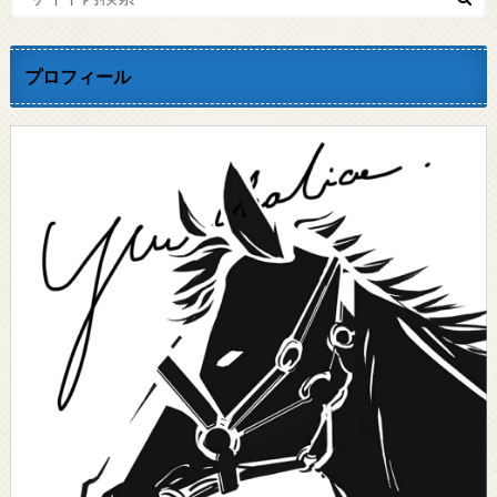
プロフィール