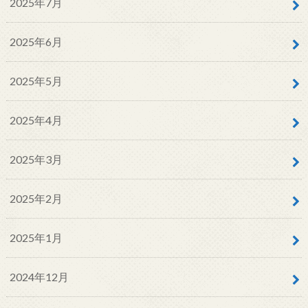
2025年7月
2025年6月
2025年5月
2025年4月
2025年3月
2025年2月
2025年1月
2024年12月