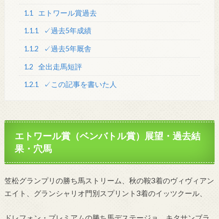
1.1
エトワール賞過去
1.1.1
✓過去5年成績
1.1.2
✓過去5年厩舎
1.2
全出走馬短評
1.2.1
✓この記事を書いた人
エトワール賞（ベンバトル賞）
展望・過去結
果・穴馬
笠松グランプリの勝ち馬ストリーム、秋の鞍3着のヴィヴィアン
エイト、グランシャリオ門別スプリント3着のイッツクール、
ドレフォン・プレミアムの勝ち馬デステージョ、キタサンブラ