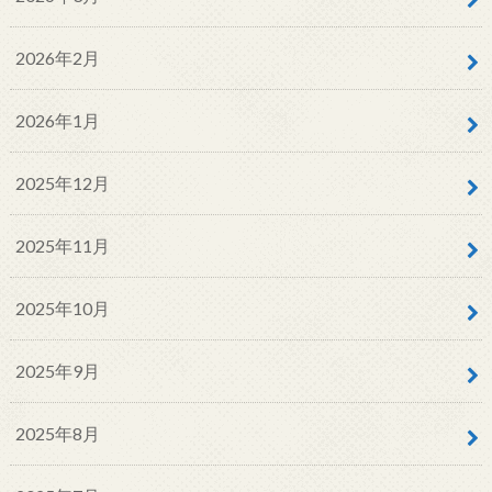
2026年2月
2026年1月
2025年12月
2025年11月
2025年10月
2025年9月
2025年8月